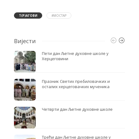
e
t
r
b
t
e
o
e
Т(Р)АГОВИ
#МОСТАР
o
r
k
Вијести
Пети дан Љетне духовне школе у
Херцеговини
Празник Светих пребиловачких и
осталих херцеговачких мученика
Четврти дан Љетне духовне школе
Трећи дан Љетне духовне школе у