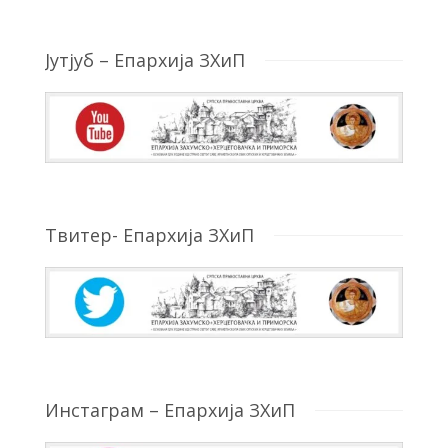
Јутјуб – Епархија ЗХиП
Твитер- Епархија ЗХиП
Инстаграм – Епархија ЗХиП