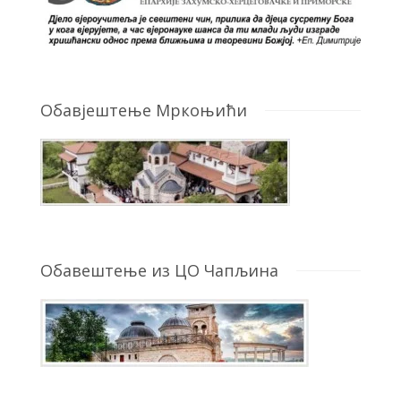
Обавјештење Мркоњићи
Обавештење из ЦО Чапљина