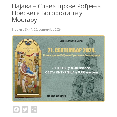
Најава – Слава цркве Рођења
Пресвете Богородице у
Мостару
Епархија ЗХиП
,
20. септембар 2024.
F
T
S
a
w
h
c
i
a