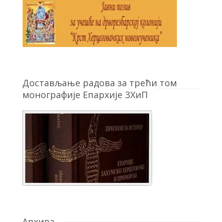
Достављање радова за трећи том
монографије Епархије ЗХиП
Архива