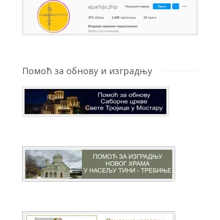
Помоћ за обнову и изградњу