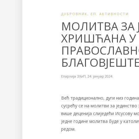
ДУБРОВНИК
,
ЕП. АКТИВНОСТИ
МОЛИТВА ЗА 
ХРИШЋАНА У 
ПРАВОСЛАВНО
БЛАГОВЈЕШТ
Епархија ЗХиП
,
24. јануар 2024.
Већ традиционално, дуги низ годин
сусрећу се на молитви за јединство
више деценија слиједећи Исусову мо
једне године молитва буде у католи
редом.