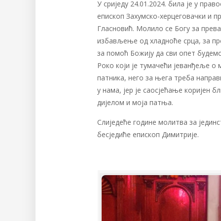
У сриједу 24.01.2024. била је у пра
епископ Захумско-херцеговачки и пр
Гласновић. Молило се Богу за прев
избављење од хладноће срца, за п
за помоћ Божију да сви опет будемо
Роко који је тумачећи јеванђеље о
патника, него за њега треба направ
у нама, јер је саосјећање коријен б
дијелом и моја патња.
Слиједеће године молитва за једин
бесједиће епископ Димитрије.