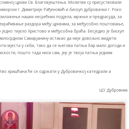
вославној цркви Св. Благовјештења. Молитви су присуствовали
иморски г. Димитрије Рађеновић и бискуп дубровачки г. Роко
азилажење наших несрећних подјела, мржње и предрасуда, за
рекраћивање раздора међу црквама, за међусобно поштовање,
 једно тијело Христово и међусобна браћа. Бесједио је бискуп
 милосрдном Самарјанину истакао да није довољно видјети
ити мјеста у себи, тако да се његова патња бар мало догоди и
лискости, пошто тада ниси сам, јер је твоја патња једним
ство хришћана ће се одржати у Дубровачкој катедрали а
ЦО Дубровник