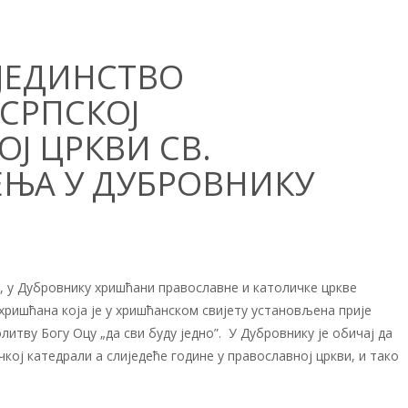
ЈЕДИНСТВО
СРПСКОЈ
Ј ЦРКВИ СВ.
ЕЊА У ДУБРОВНИКУ
а, у Дубровнику хришћани православне и католичке цркве
 хришћана која је у хришћанском свијету установљена прије
литву Богу Оцу „да сви буду једно”. У Дубровнику је обичај да
чкој катедрали а слиједеће године у православној цркви, и тако