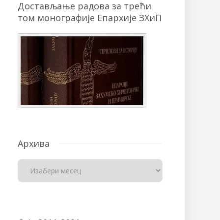
Достављање радова за трећи
том монографије Епархије ЗХиП
Архива