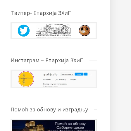
Твитер- Епархија ЗХиП
Инстаграм – Епархија ЗХиП
Помоћ за обнову и изградњу