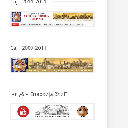
Сајт 2011-2021
Сајт 2007-2011
Јутјуб – Епархија ЗХиП