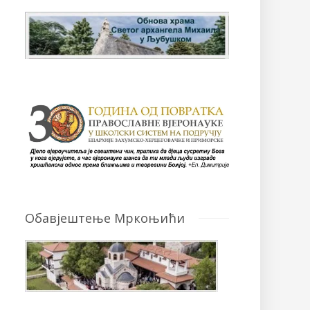
Обавјештење Мркоњићи