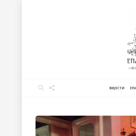
ВИЈЕСТИ
EП