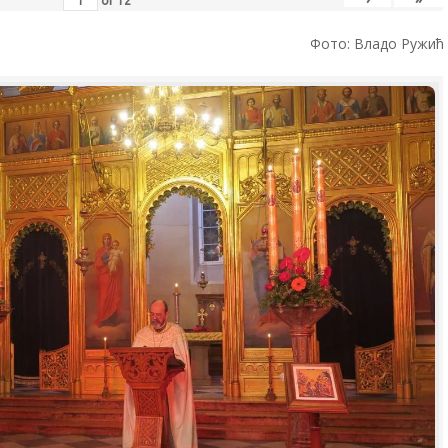
of
12
Фото: Владо Ружић