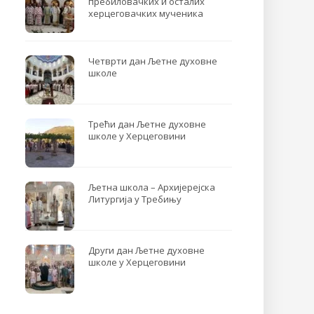
пребиловачких и осталих
херцеговачких мученика
Четврти дан Љетне духовне
школе
Трећи дан Љетне духовне
школе у Херцеговини
Љетна школа – Архијерејска
Литургија у Требињу
Други дан Љетне духовне
школе у Херцеговини