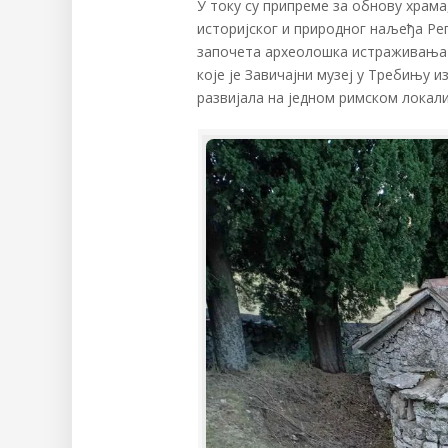
У току су припреме за обнову храма
историјског и природног наљеђа Ре
започета археолошка истраживања 
које је Завичајни музеј у Требињу и
развијала на једном римском локали