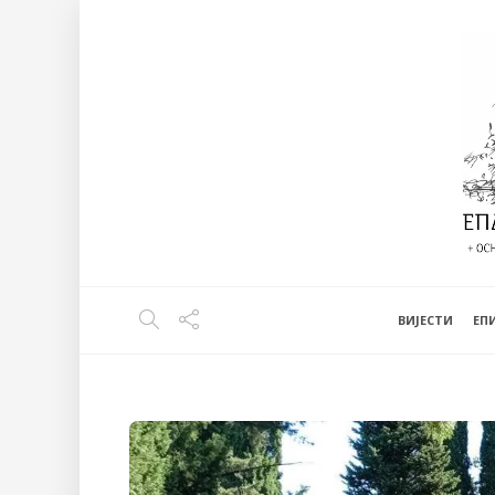
ВИЈЕСТИ
EП