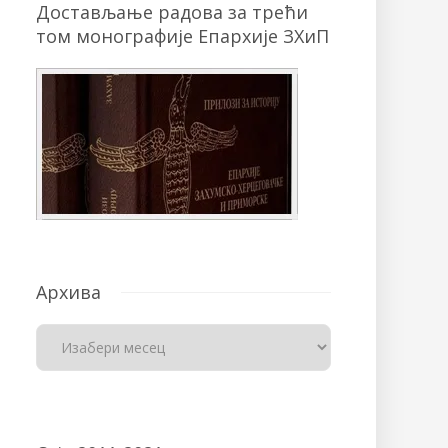
Достављање радова за трећи
том монографије Епархије ЗХиП
Архива