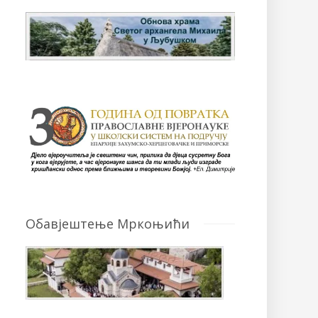
Обавјештење Мркоњићи