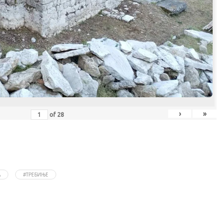
›
»
of
28
А
#ТРЕБИЊЕ