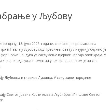
Е
сабрање у Љубову
тровдану, 13. јула 2025. године, свечано је прослављена
тра и Павла у Љубову код Требиња. Свету Литургију служио је
фор Борис Бандука уз саслужење вјерног народа овог краја. У
и колач и одслужен помен за упокојене, а потом је за све
и.
ју Љубовца и главице Луковца. У селу живе породице
љају Светог Јована Крститеља а Љубибратићи славе Светог
г.