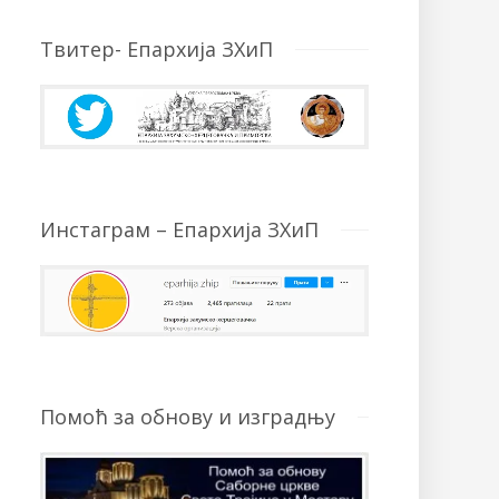
Твитер- Епархија ЗХиП
Инстаграм – Епархија ЗХиП
Помоћ за обнову и изградњу