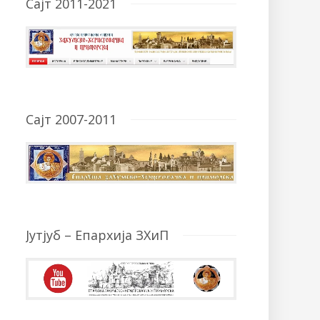
Сајт 2011-2021
Сајт 2007-2011
Јутјуб – Епархија ЗХиП