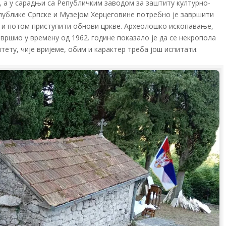
, а у сарадњи са Републичким заводом за заштиту културно-
публике Српске и Музејом Херцеговине потребно је завршити
и потом приступити обнови цркве. Археолошко ископавање,
звршио у времену од 1962. године показало је да се некропола
тету, чије вријеме, обим и карактер треба још испитати.