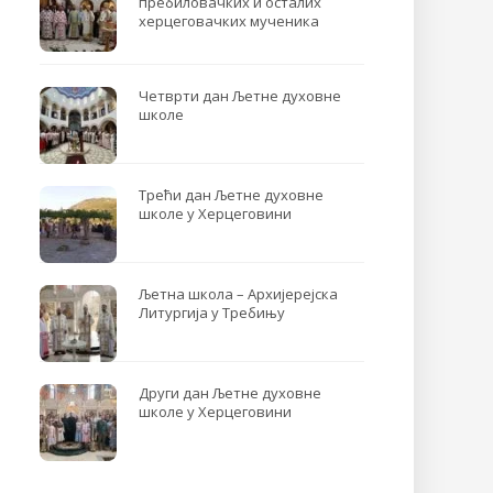
пребиловачких и осталих
херцеговачких мученика
Четврти дан Љетне духовне
школе
Трећи дан Љетне духовне
школе у Херцеговини
Љетна школа – Архијерејска
Литургија у Требињу
Други дан Љетне духовне
школе у Херцеговини