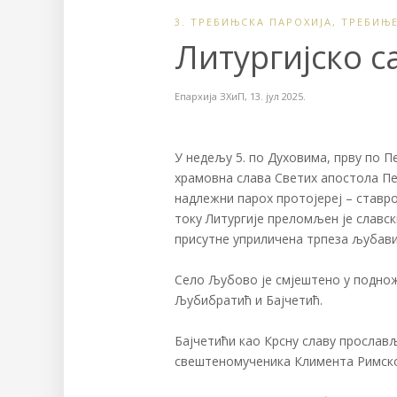
3. ТРЕБИЊСКА ПАРОХИЈА
,
ТРЕБИЊ
Литургијско 
Епархија ЗХиП
,
13. јул 2025.
У недељу 5. по Духовима, прву по Пе
храмовна слава Светих апостола Пе
надлежни парох протојереј – ставро
току Литургије преломљен је славск
присутне уприличена трпеза љубав
Село Љубово је смјештено у поднож
Љубибратић и Бајчетић.
Бајчетићи као Крсну славу прослав
свештеномученика Климента Римско