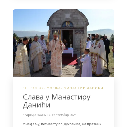
ЕП. БОГОСЛУЖЕЊА
,
МАНАСТИР ДАНИЋИ
Слава у Манастиру
Данићи
Епархија ЗХиП
,
17. септембар 2023.
У недјељу, петнаесту по Духовима, на празник