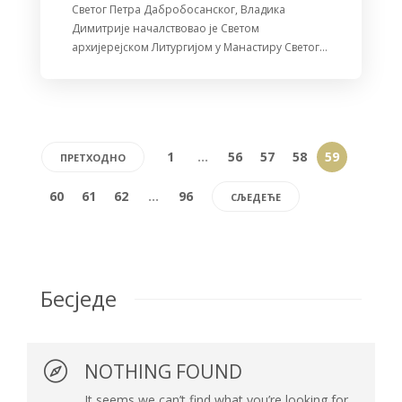
Светог Петра Дабробосанског, Владика
Димитрије началствовао је Светом
архијерејском Литургијом у Манастиру Светог…
1
…
56
57
58
59
ПРЕТХОДНО
60
61
62
…
96
СЉЕДЕЋЕ
Бесједе
NOTHING FOUND
It seems we can’t find what you’re looking for.