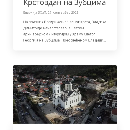
Крстовдан на Зубцима
Епархија ЗХиП
,
27. септембар 2023.
На празник Воздвижења Часног Крста, Владика
Димитрије началствовао је Светом
архијерејском Литургијом у Храму Светог
Георгија на Зубцима. Преосвећеном Владици…