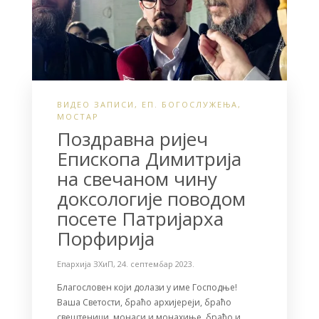
ВИДЕО ЗАПИСИ
,
ЕП. БОГОСЛУЖЕЊА
,
МОСТАР
Поздравна ријеч
Епископа Димитрија
на свечаном чину
доксологије поводом
посете Патријарха
Порфирија
Епархија ЗХиП
,
24. септембар 2023.
Благословен који долази у име Господње!
Ваша Светости, браћо архијереји, браћо
свештеници, монаси и монахиње, браћо и