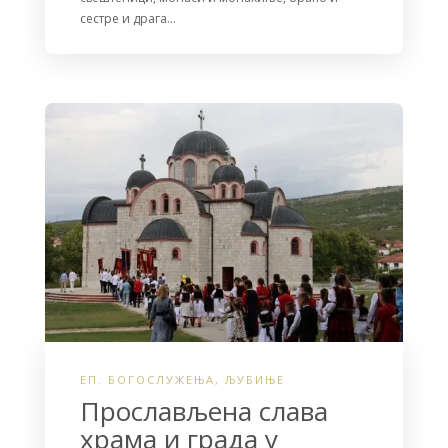
сестре и драга…
ЕП. БОГОСЛУЖЕЊА
,
ЉУБИЊЕ
Прослављена слава
храма и града у