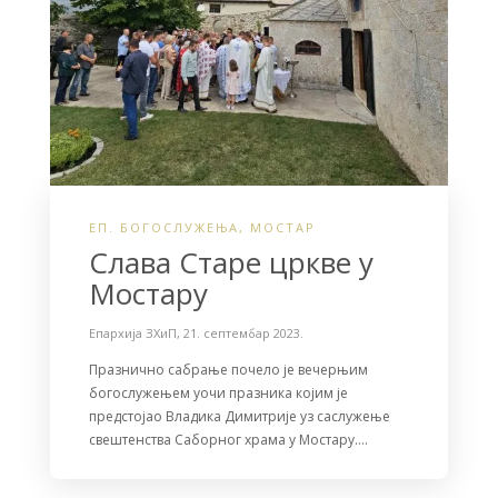
ЕП. БОГОСЛУЖЕЊА
,
МОСТАР
Слава Старе цркве у
Мостару
Епархија ЗХиП
,
21. септембар 2023.
Празнично сабрање почело је вечерњим
богослужењем уочи празника којим је
предстојао Владика Димитрије уз саслужење
свештенства Саборног храма у Мостару….