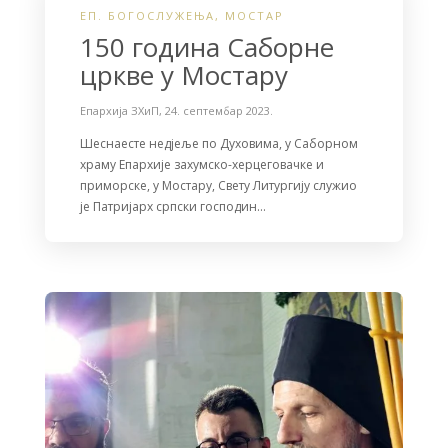
ЕП. БОГОСЛУЖЕЊА
,
МОСТАР
150 година Саборне
цркве у Мостару
Епархија ЗХиП
,
24. септембар 2023.
Шеснаесте недјеље по Духовима, у Саборном
храму Епархије захумско-херцеговачке и
приморске, у Мостару, Свету Литургију служио
је Патријарх српски господин…