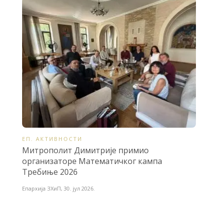
ЕП. АКТИВНОСТИ
ЕП
Митрополит Димитрије примио
Пр
организаторе Математичког кампа
тр
Требиње 2026
Епа
Епархија ЗХиП
,
30. јул 2026.