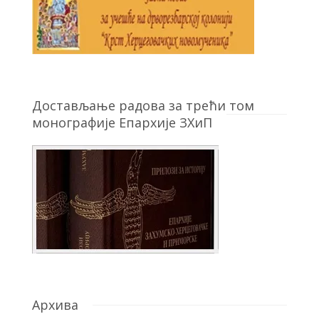
Достављање радова за трећи том
монографије Епархије ЗХиП
Архива