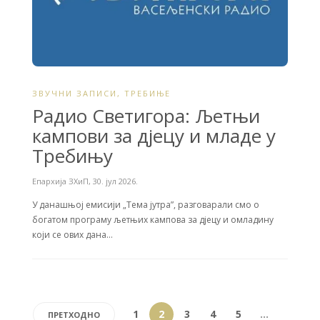
ЗВУЧНИ ЗАПИСИ
,
ТРЕБИЊЕ
Радио Светигора: Љетњи
кампови за дјецу и младе у
Требињу
Епархија ЗХиП
,
30. јул 2026.
У данашњој емисији „Тема јутра”, разговарали смо о
богатом програму љетњих кампова за дјецу и омладину
који се ових дана…
1
2
3
4
5
…
ПРЕТХОДНО