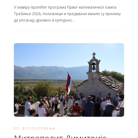
У оквиру пратећег програма Првог математичког кампа
Требиње 2026, полазници и предавачи имали су прилику
да упознају духовно и културно…
ЕП. БОГОСЛУЖЕЊА
Митрополит Димитрије