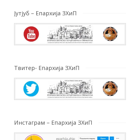
Јутјуб – Епархија ЗХиП
Твитер- Епархија ЗХиП
Инстаграм – Епархија ЗХиП