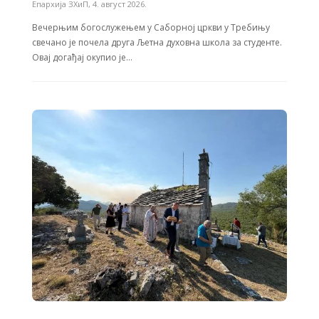
Епархија ЗХиП
,
4. август 2026.
Вечерњим богослужењем у Саборној цркви у Требињу
свечано је почела друга Љетна духовна школа за студенте.
Овај догађај окупио је…