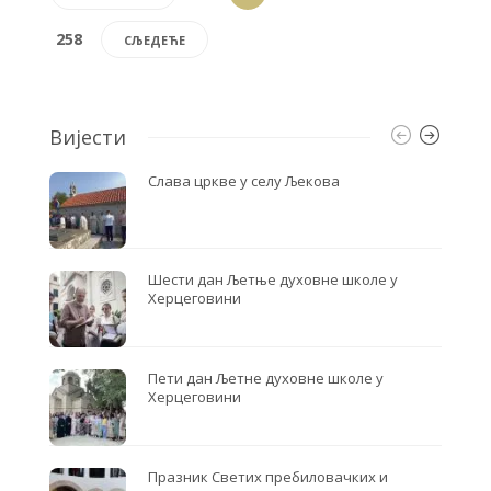
258
СЉЕДЕЋЕ
Вијести
Слава цркве у селу Љекова
Шести дан Љетње духовне школе у
Херцеговини
Пети дан Љетне духовне школе у
Херцеговини
Празник Светих пребиловачких и