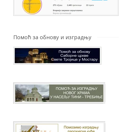
Помоћ за обнову и изградњу