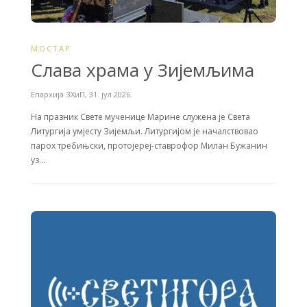
МОСТАР
Слава храма у Зијемљима
Епархија ЗХиП
,
31. јул 2026.
На празник Свете мученице Марине служена је Света
Литургија умјесту Зијемљи. Литургијом је началствовао
парох требињски, протојереј-ставрофор Милан Бужанин
уз…