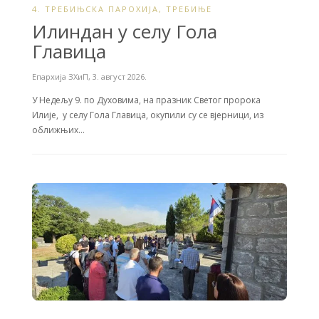
4. ТРЕБИЊСКА ПАРОХИЈА
,
ТРЕБИЊЕ
Илиндан у селу Гола
Главица
Епархија ЗХиП
,
3. август 2026.
У Недељу 9. по Духовима, на празник Светог пророка
Илије, у селу Гола Главица, окупили су се вјерници, из
оближњих…