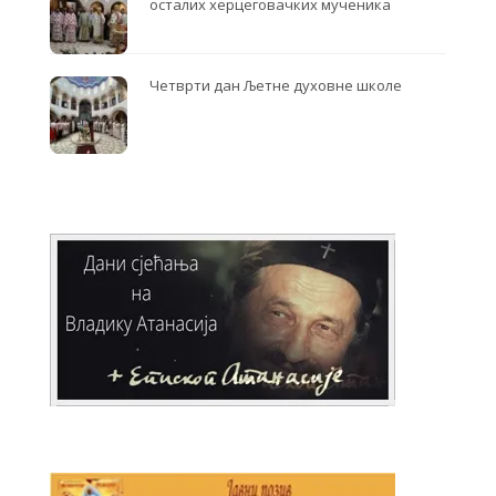
осталих херцеговачких мученика
Четврти дан Љетне духовне школе