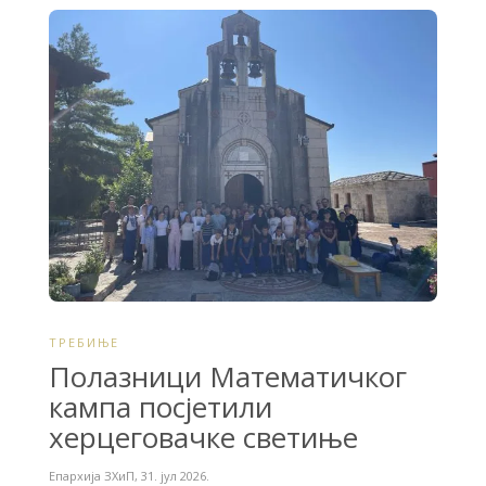
ТРЕБИЊЕ
Полазници Математичког
кампа посјетили
херцеговачке светиње
Епархија ЗХиП
,
31. јул 2026.