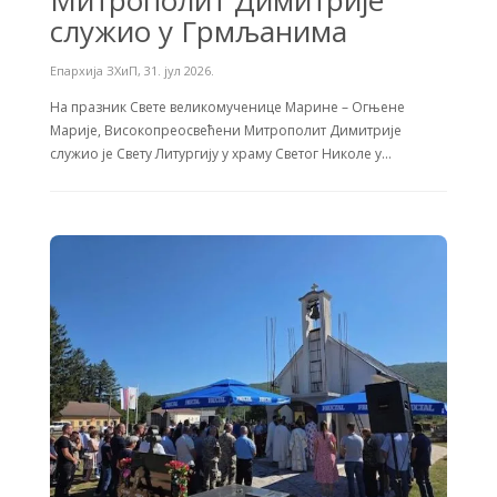
служио у Грмљанима
Епархија ЗХиП
,
31. јул 2026.
На празник Свете великомученице Марине – Огњене
Марије, Високопреосвећени Митрополит Димитрије
служио је Свету Литургију у храму Светог Николе у…