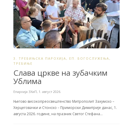
3. ТРЕБИЊСКА ПАРОХИЈА
,
ЕП. БОГОСЛУЖЕЊА
,
ТРЕБИЊЕ
Слава цркве на зубачким
Ублима
Епархија ЗХиП
,
1. август 2026.
Његово високопреосвештенство Митрополит Захумско –
Херцеговачки и Стонско – Приморски Димитрије данас, 1.
августа 2026. године, на празник Светог Стефана…