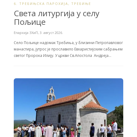
6. ТРЕБИЊСКА ПАРОХИЈА
,
ТРЕБИЊЕ
Света литургија у селу
Пољице
Епархија ЗХиП
,
3. август 2026.
Село Пољице надомак Требиња, у близини Петропавловог
манастира, јутрос је прославило Евхаристијским сабрањем
светог Пророка Илију. У цркви Св.Апостола Андреја…