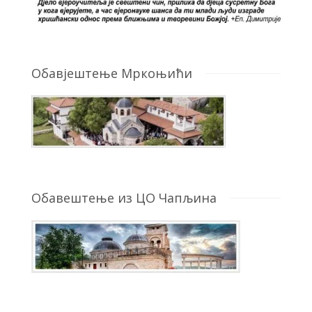
Обавјештење Мркоњићи
Обавештење из ЦО Чапљина