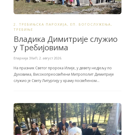
2. ТРЕБИЊСКА ПАРОХИЈА
,
ЕП. БОГОСЛУЖЕЊА
,
ТРЕБИЊЕ
Владика Димитрије служио
у Требијовима
Епархија ЗХиП
,
2. август 2026.
На празник Светог пророка Илије, у девету недјељу по
Духовима, Високопреосвећени Митрополит Димитрије
служио је Свету Литургију у храму посвећеном…