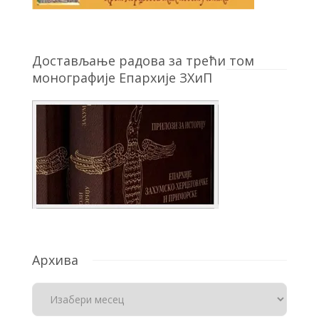
Достављање радова за трећи том
монографије Епархије ЗХиП
Архива