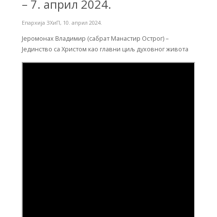
– 7. април 2024.
Епархија ЗХиП
,
10. април 2024.
Јеромонах Владимир (сабрат Манастир Острог) –
Јединство са Христом као главни циљ духовног живота