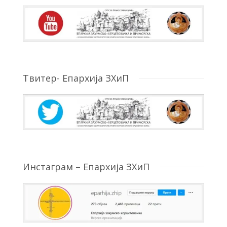
Твитер- Епархија ЗХиП
Инстаграм – Епархија ЗХиП