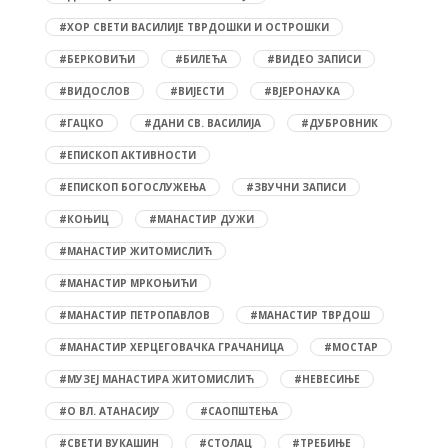
#ХОР СВЕТИ ВАСИЛИЈЕ ТВРДОШКИ И ОСТРОШКИ
#БЕРКОВИЋИ
#БИЛЕЋА
#ВИДЕО ЗАПИСИ
#ВИДОСЛОВ
#ВИЈЕСТИ
#ВЈЕРОНАУКА
#ГАЦКО
#ДАНИ СВ. ВАСИЛИЈА
#ДУБРОВНИК
#ЕПИСКОП АКТИВНОСТИ
#ЕПИСКОП БОГОСЛУЖЕЊА
#ЗВУЧНИ ЗАПИСИ
#КОЊИЦ
#МАНАСТИР ДУЖИ
#МАНАСТИР ЖИТОМИСЛИЋ
#МАНАСТИР МРКОЊИЋИ
#МАНАСТИР ПЕТРОПАВЛОВ
#МАНАСТИР ТВРДОШ
#МАНАСТИР ХЕРЦЕГОВАЧКА ГРАЧАНИЦА
#МОСТАР
#МУЗЕЈ МАНАСТИРА ЖИТОМИСЛИЋ
#НЕВЕСИЊЕ
#О ВЛ. АТАНАСИЈУ
#САОПШТЕЊА
#СВЕТИ ВУКАШИН
#СТОЛАЦ
#ТРЕБИЊЕ