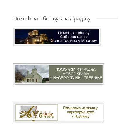
Помоћ за обнову и изградњу