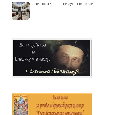
Четврти дан Љетне духовне школе