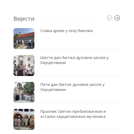
o
e
o
r
k
Вијести
Слава цркве у селу Љекова
Шести дан Љетње духовне школе у
Херцеговини
Пети дан Љетне духовне школе у
Херцеговини
Празник Светих пребиловачких и
осталих херцеговачких мученика