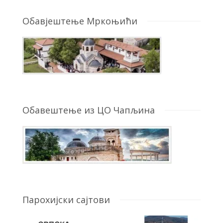
Обавјештење Мркоњићи
Обавештење из ЦО Чапљина
Парохијски сајтови