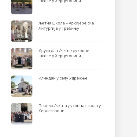
школе у Херцеговини
Љетна школа – Архијерејска
Литургија у Требињу
Други дан Љетне духовне
школе у Херцеговини
Илиндан у селу Удрежње
Почела Љетна духовна школа у
Херцеговини