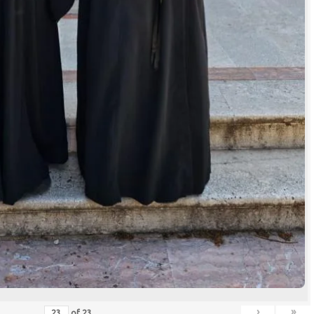
›
»
of
23