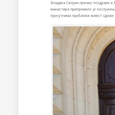
Владика Силуан пренио поздраве и б
манастира припремило је послужење
присутнима приближи живот Цркве 