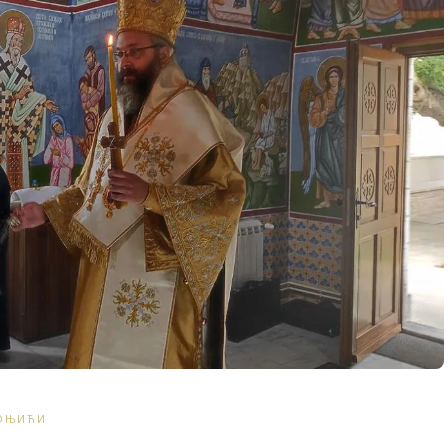
ОЊИЋИ