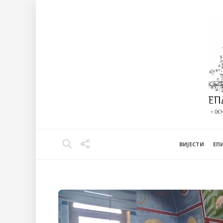
ВИЈЕСТИ
EП