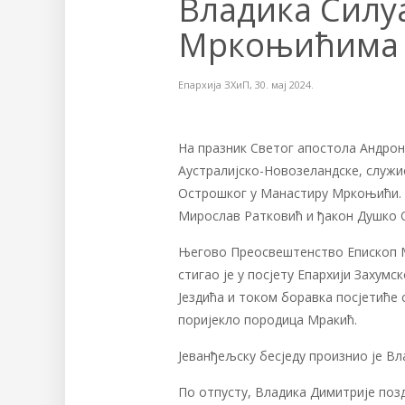
Владика Силу
Мркоњићима
Епархија ЗХиП
,
30. мај 2024.
На празник Светог апостола Андрони
Аустралијско-Новозеландске, служио
Острошког у Манастиру Мркоњићи. 
Мирослав Ратковић и ђакон Душко 
Његово Преосвештенство Епископ М
стигао је у посјету Епархији Захум
Јездића и током боравка посјетиће
поријекло породица Мракић.
Јеванђељску бесједу произнио је Вл
По отпусту, Владика Димитрије поздр