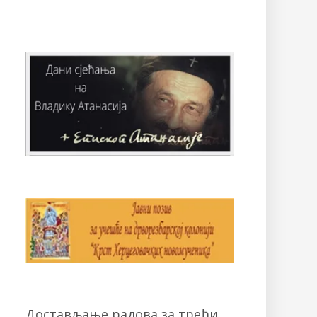
Достављање радова за трећи