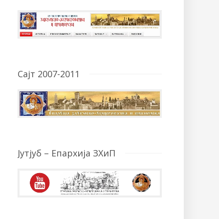
Сајт 2007-2011
Јутјуб – Епархија ЗХиП