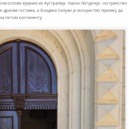
лагослове вјерних из Аустралије. Након Литургије, сестринство
 драгим гостима, а Владика Силуан је искористио прилику да
на петом континенту.