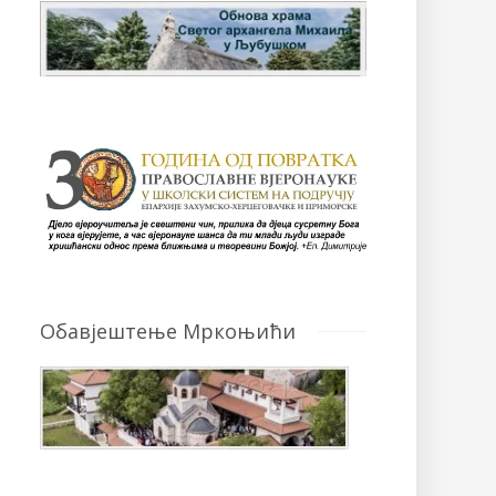
Обавјештење Мркоњићи