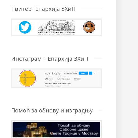
Твитер- Епархија ЗХиП
Инстаграм – Епархија ЗХиП
Помоћ за обнову и изградњу