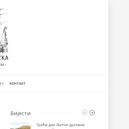
И
КОНТАКТ
Вијести
Трећи дан Љетне духовне