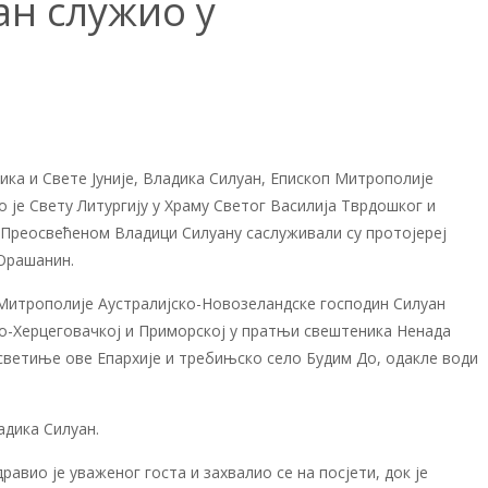
ан служио у
ка и Свете Јуније, Владика Силуан, Епископ Митрополије
 је Свету Литургију у Храму Светог Василија Тврдошког и
Преосвећеном Владици Силуану саслуживали су протојереј
Орашанин.
итрополије Аустралијско-Новозеландске господин Силуан
ско-Херцеговачкој и Приморској у пратњи свештеника Ненада
 светиње ове Епархије и требињско село Будим До, одакле води
адика Силуан.
авио је уваженог госта и захвалио се на посјети, док је