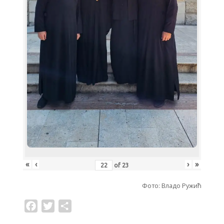
«
‹
›
»
of
23
Фото: Владо Ружић
F
T
S
a
w
h
c
i
a