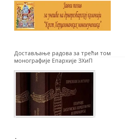
Достављање радова за трећи том
монографије Епархије ЗХиП