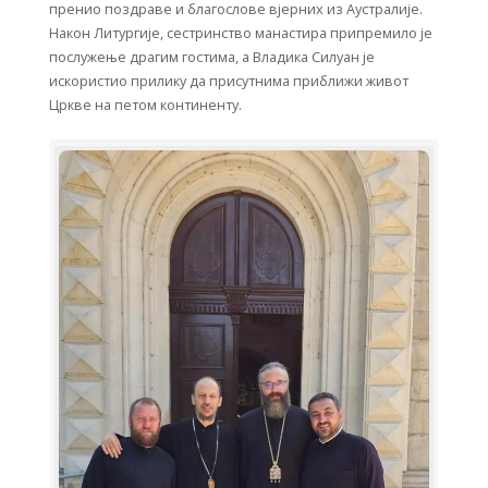
пренио поздраве и благослове вјерних из Аустралије.
Након Литургије, сестринство манастира припремило је
послужење драгим гостима, а Владика Силуан је
искористио прилику да присутнима приближи живот
Цркве на петом континенту.