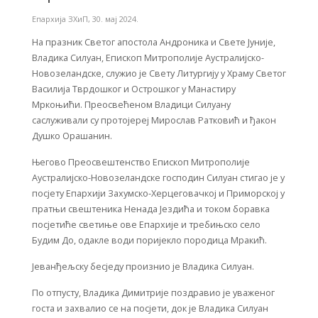
Епархија ЗХиП
,
30. мај 2024.
На празник Светог апостола Андроника и Свете Јуније,
Владика Силуан, Епископ Митрополије Аустралијско-
Новозеландске, служио је Свету Литургију у Храму Светог
Василија Тврдошког и Острошког у Манастиру
Мркоњићи. Преосвећеном Владици Силуану
саслуживали су протојереј Мирослав Ратковић и ђакон
Душко Орашанин.
Његово Преосвештенство Епископ Митрополије
Аустралијско-Новозеландске господин Силуан стигао је у
посјету Епархији Захумско-Херцеговачкој и Приморској у
пратњи свештеника Ненада Јездића и током боравка
посјетиће светиње ове Епархије и требињско село
Будим До, одакле води поријекло породица Мракић.
Јеванђељску бесједу произнио је Владика Силуан.
По отпусту, Владика Димитрије поздравио је уваженог
госта и захвалио се на посјети, док је Владика Силуан