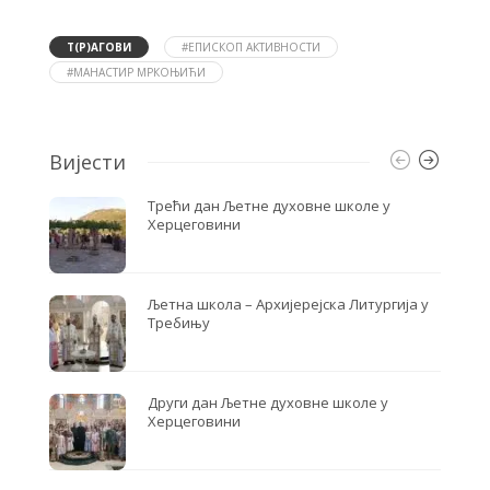
e
t
r
b
t
e
o
e
Т(Р)АГОВИ
#ЕПИСКОП АКТИВНОСТИ
o
r
#МАНАСТИР МРКОЊИЋИ
k
Вијести
Трећи дан Љетне духовне школе у
Херцеговини
Љетна школа – Архијерејска Литургија у
Требињу
Други дан Љетне духовне школе у
Херцеговини