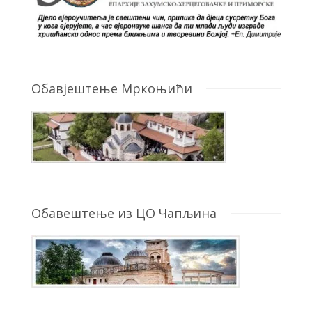
Обавјештење Мркоњићи
Обавештење из ЦО Чапљина