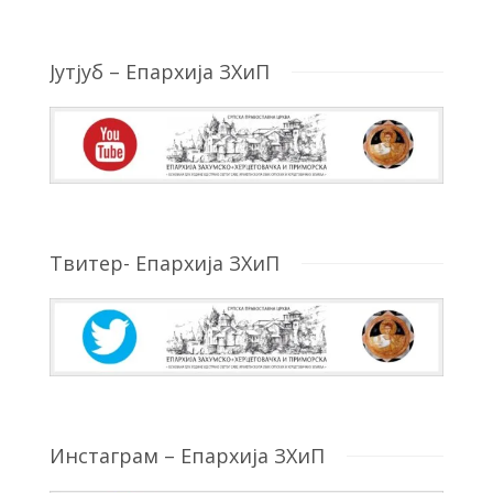
Јутјуб – Епархија ЗХиП
Твитер- Епархија ЗХиП
Инстаграм – Епархија ЗХиП