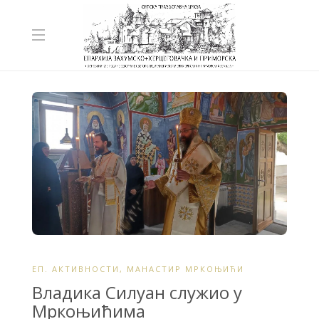
ЕП. АКТИВНОСТИ
,
МАНАСТИР МРКОЊИЋИ
Владика Силуан служио у
Мркоњићима