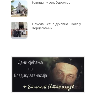
Илиндан у селу Удрежње
Почела Љетна духовна школа у
Херцеговини