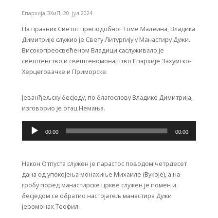
Епархија ЗХиП
,
20. јул 2024.
На празник Светог преподобног Томе Малеина, Владика
Димитрије служио је Свету Литургију у Манастиру Дужи.
Високопреосвећеном Владици саслуживало је
свештенство и свештеномонаштво Епархије Захумско-
Херцеговачке и Приморске.
Јеванђељску бесједу, по благослову Владике Димитрија,
изговорио је отац Немања.
Прегледач
звучних
00:00
00:00
записа
Након Отпуста служен је парастос поводом четрдесет
дана од упокојења монахиње Михаиле (Вукоје), а на
гробу поред манастирске цркве служен је помен и
бесједом се обратио настојатељ манастира Дужи
јеромонах Теофил.