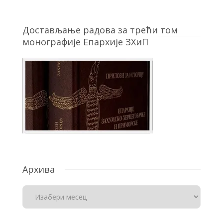
Достављање радова за трећи том
монографије Епархије ЗХиП
Архива