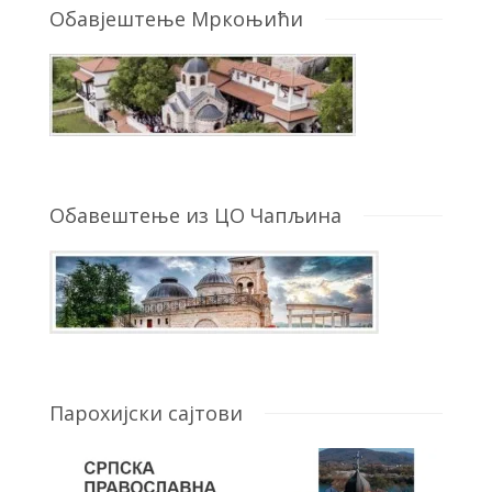
Обавјештење Мркоњићи
Обавештење из ЦО Чапљина
Парохијски сајтови