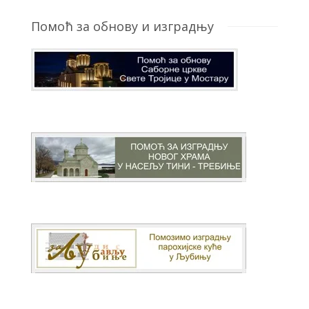
Помоћ за обнову и изградњу