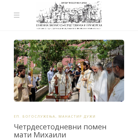
ЕП. БОГОСЛУЖЕЊА
,
МАНАСТИР ДУЖИ
Четрдесетодневни помен
мати Михаили