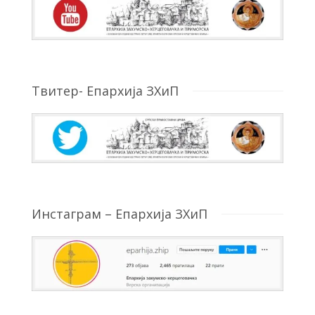
Твитер- Епархија ЗХиП
Инстаграм – Епархија ЗХиП