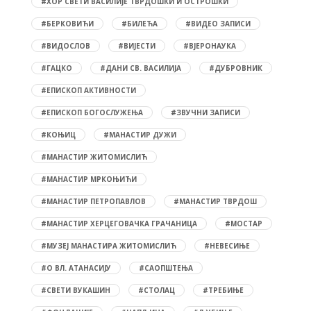
#ХОР СВЕТИ ВАСИЛИЈЕ ТВРДОШКИ И ОСТРОШКИ
#БЕРКОВИЋИ
#БИЛЕЋА
#ВИДЕО ЗАПИСИ
#ВИДОСЛОВ
#ВИЈЕСТИ
#ВЈЕРОНАУКА
#ГАЦКО
#ДАНИ СВ. ВАСИЛИЈА
#ДУБРОВНИК
#ЕПИСКОП АКТИВНОСТИ
#ЕПИСКОП БОГОСЛУЖЕЊА
#ЗВУЧНИ ЗАПИСИ
#КОЊИЦ
#МАНАСТИР ДУЖИ
#МАНАСТИР ЖИТОМИСЛИЋ
#МАНАСТИР МРКОЊИЋИ
#МАНАСТИР ПЕТРОПАВЛОВ
#МАНАСТИР ТВРДОШ
#МАНАСТИР ХЕРЦЕГОВАЧКА ГРАЧАНИЦА
#МОСТАР
#МУЗЕЈ МАНАСТИРА ЖИТОМИСЛИЋ
#НЕВЕСИЊЕ
#О ВЛ. АТАНАСИЈУ
#САОПШТЕЊА
#СВЕТИ ВУКАШИН
#СТОЛАЦ
#ТРЕБИЊЕ