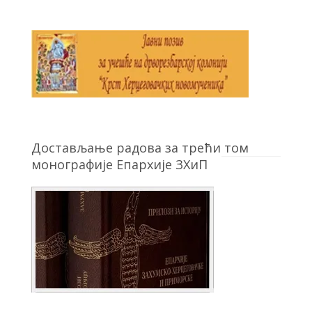
Достављање радова за трећи том
монографије Епархије ЗХиП