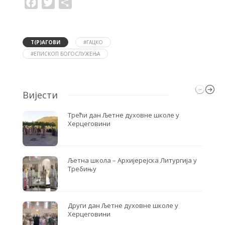
F
T
S
a
w
h
c
i
a
e
t
r
b
t
e
o
e
Т(Р)АГОВИ
#ГАЦКО
o
r
#ЕПИСКОП БОГОСЛУЖЕЊА
k
Вијести
Трећи дан Љетне духовне школе у
Херцеговини
Љетна школа – Архијерејска Литургија у
Требињу
Други дан Љетне духовне школе у
Херцеговини