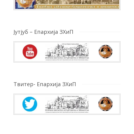
Јутјуб – Епархија ЗХиП
Твитер- Епархија ЗХиП