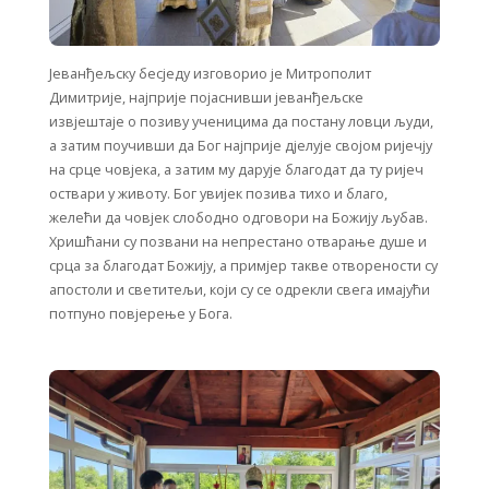
Јеванђељску бесједу изговорио је Митрополит
Димитрије, најприје појаснивши јеванђељске
извјештаје о позиву ученицима да постану ловци људи,
а затим поучивши да Бог најприје дјелује својом ријечју
на срце човјека, а затим му дарује благодат да ту ријеч
оствари у животу. Бог увијек позива тихо и благо,
желећи да човјек слободно одговори на Божију љубав.
Хришћани су позвани на непрестано отварање душе и
срца за благодат Божију, а примјер такве отворености су
апостоли и светитељи, који су се одрекли свега имајући
потпуно повјерење у Бога.