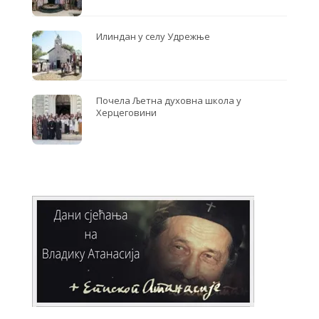
Илиндан у селу Удрежње
Почела Љетна духовна школа у
Херцеговини