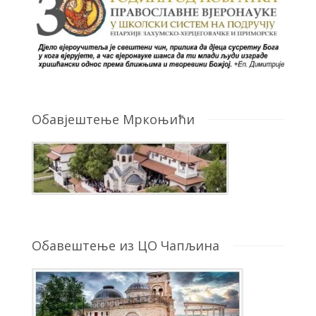
Обавјештење Мркоњићи
Обавештење из ЦО Чапљина