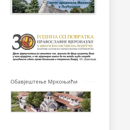
Обавјештење Мркоњићи