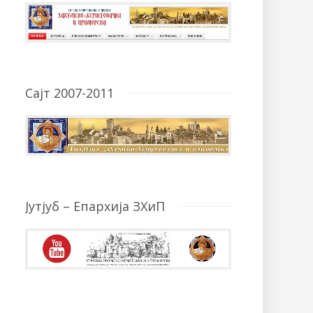
Сајт 2007-2011
Јутјуб – Епархија ЗХиП