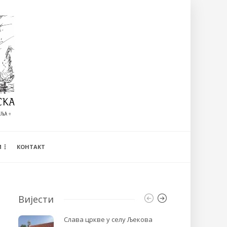
И
КОНТАКТ
Вијести
Слава цркве у селу Љекова