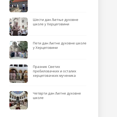
Шести дан Љетње духовне
школе у Херцеговини
Пети дан Љетне духовне школе
у Херцеговини
Празник Светих
пребиловачких и осталих
херцеговачких мученика
Четврти дан Љетне духовне
школе