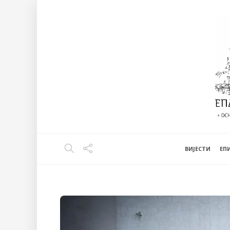
ВИЈЕСТИ
EП