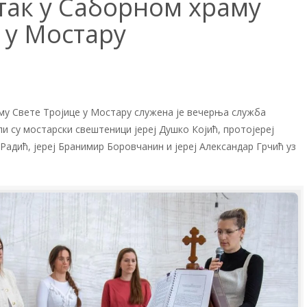
так у Саборном храму
 у Мостару
му Свете Тројице у Мостару служена је вечерња служба
и су мостарски свештеници јереј Душко Којић, протојереј
Радић, јереј Бранимир Боровчанин и јереј Александар Грчић уз
.