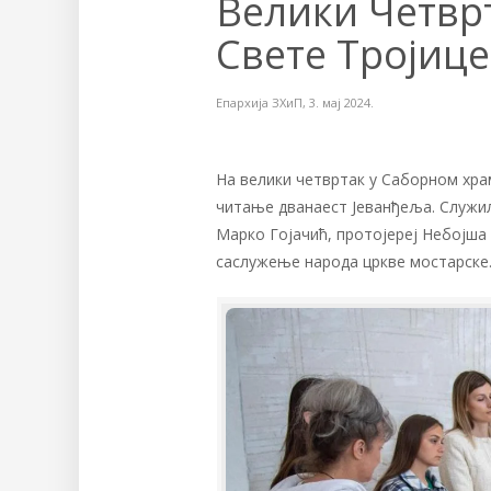
Велики Четвр
Свете Тројице
Епархија ЗХиП
,
3. мај 2024.
На велики четвртак у Саборном хра
читање дванаест Јеванђеља. Служил
Марко Гојачић, протојереј Небојша 
саслужење народа цркве мостарске