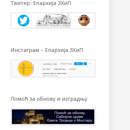
Твитер- Епархија ЗХиП
Инстаграм – Епархија ЗХиП
Помоћ за обнову и изградњу