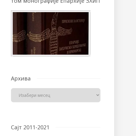
том монографије Епархије ЗХиП
Архива
Сајт 2011-2021