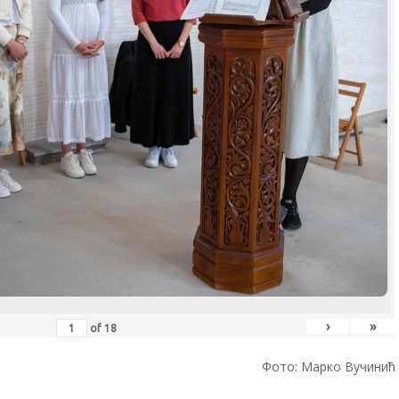
›
»
of
18
Фото: Марко Вучинић