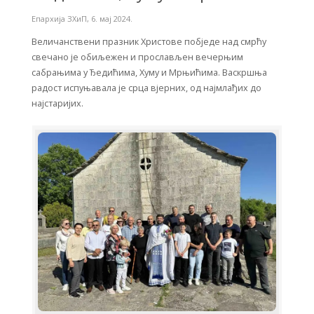
Епархија ЗХиП
,
6. мај 2024.
Величанствени празник Христове побједе над смрћу
свечано је обиљежен и прослављен вечерњим
сабрањима у Ђедићима, Хуму и Мрњићима. Васкршња
радост испуњавала је срца вјерних, од најмлађих до
најстаријих.