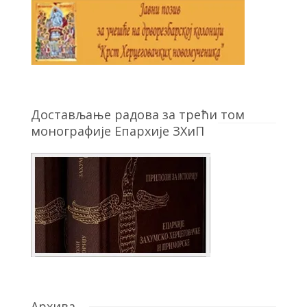
Достављање радова за трећи том
монографије Епархије ЗХиП
Архива