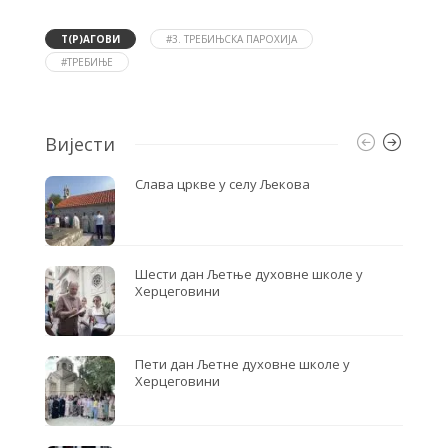
e
t
r
b
t
e
o
e
Т(Р)АГОВИ
#3. ТРЕБИЊСКА ПАРОХИЈА
o
r
#ТРЕБИЊЕ
k
Вијести
Слава цркве у селу Љекова
Шести дан Љетње духовне школе у
Херцеговини
Пети дан Љетне духовне школе у
Херцеговини