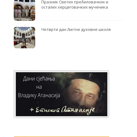
Празник Светих пребиловачких и
осталих херцеговачких мученика
Четврти дан Љетне духовне школе