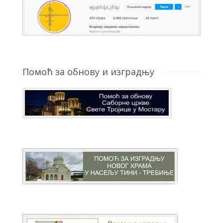
Помоћ за обнову и изградњу