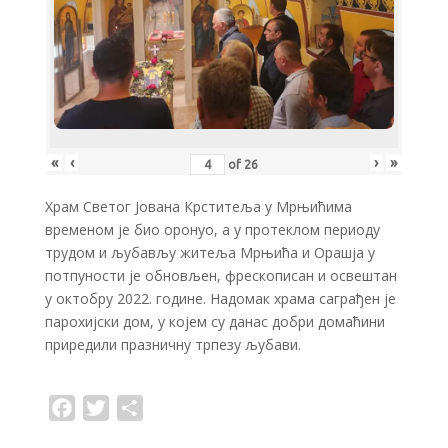
«
‹
›
»
of
26
Храм Светог Јована Крститеља у Мрњићима
временом је био оронуо, а у протеклом периоду
трудом и љубављу житеља Мрњића и Орашја у
потпуности је обновљен, фрескописан и освештан
у октобру 2022. године. Надомак храма саграђен је
парохијски дом, у којем су данас добри домаћини
приредили празничну трпезу љубави.
F
T
S
a
w
h
c
i
a