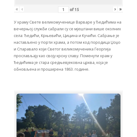
«
‹
›
»
of
15
У храму Свете великомученице Варваре у Ђедићима на
вечерњој служби сабрали су се мјештани више околних
села: Ђедићи, Крњевићи, Цицина и Кучићи. Сабрање је
настављено у порти храма, а потом код породица Џоџо
и Спаравало који Светог великомученика Георгија
прослављају као своју крсну славу. Поменути храм у
Ђедићима је стара средњевјековна црква, која је
обновљена и проширена 1863. године.