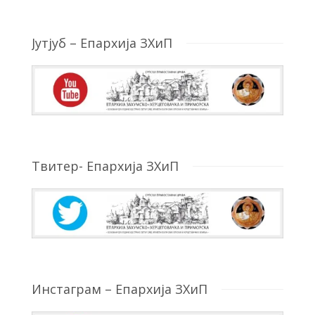
Јутјуб – Епархија ЗХиП
Твитер- Епархија ЗХиП
Инстаграм – Епархија ЗХиП