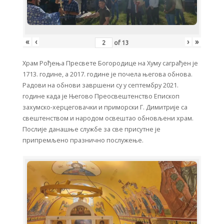
«
‹
›
»
of
13
Храм Рођења Пресвете Богородице на Хуму саграђен је
1713. године, а 2017. године је почела његова обнова.
Радови на обнови завршени су у септембру 2021.
године када је Његово Преосвештенство Епископ
захумско-херцеговачки и приморски Г. Димитрије са
свештенством и народом освештао обновљени храм.
Послије данашње службе за све присутне је
припремљено празнично послужење.