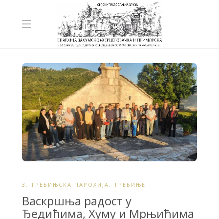
3. ТРЕБИЊСКА ПАРОХИЈА
,
ТРЕБИЊЕ
Васкршња радост у
Ђедићима, Хуму и Мрњићима