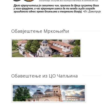
Обавјештење Мркоњићи
Обавештење из ЦО Чапљина