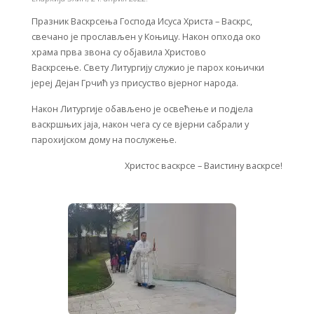
Празник Васкрсења Господа Исуса Христа – Васкрс,
свечано је прослављен у Коњицу. Након опхода око
храма прва звона су објавила Христово
Васкрсење. Свету Литургију служио је парох коњички
јереј Дејан Грчић уз присуство вјерног народа.
Након Литургије обављено је освећење и подјела
васкршњих јаја, након чега су се вјерни сабрали у
парохијском дому на послужење.
Христос васкрсе – Ваистину васкрсе!