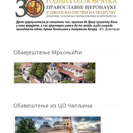
Обавјештење Мркоњићи
Обавештење из ЦО Чапљина