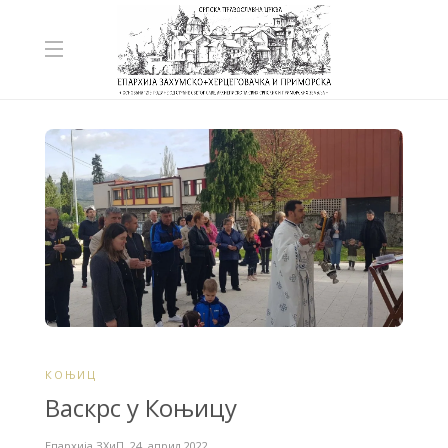
КОЊИЦ
Васкрс у Коњицу
Епархија ЗХиП
,
24. април 2022.