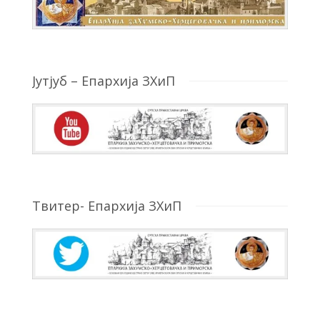
Јутјуб – Епархија ЗХиП
Твитер- Епархија ЗХиП