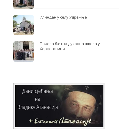
Илиндан у селу Удрежње
Почела Љетна духовна школа у
Херцеговини