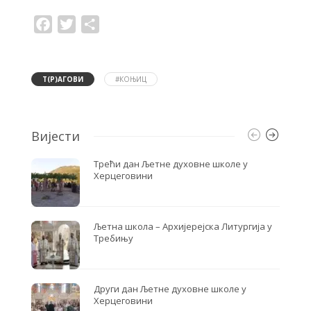
F
T
S
a
w
h
c
i
a
e
t
r
b
t
e
o
e
Т(Р)АГОВИ
#КОЊИЦ
o
r
k
Вијести
Трећи дан Љетне духовне школе у
Херцеговини
Љетна школа – Архијерејска Литургија у
Требињу
Други дан Љетне духовне школе у
Херцеговини