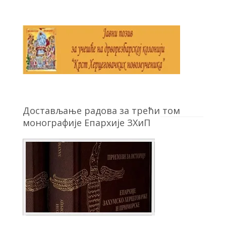
Достављање радова за трећи том
монографије Епархије ЗХиП