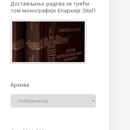
Достављање радова за трећи
том монографије Епархије ЗХиП
Архива