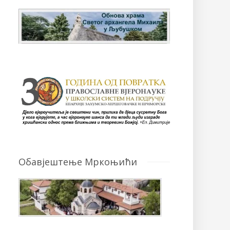
Обавјештење Мркоњићи