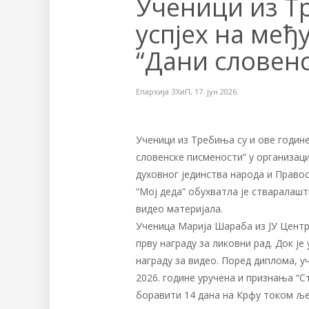
Ученици из Т
успјех на ме
“Дани словен
Епархија ЗХиП
,
17. јун 2026.
Ученици из Требиња су и ове годин
словенске писмености” у организац
духовног јединства народа и Правос
“Мој деда” обухватла је стваралашт
видео материјала.
Ученица Марија Шараба из ЈУ Цент
прву награду за ликовни рад. Док ј
награду за видео. Поред диплома, уч
2026. године уручена и признања “Ст
боравити 14 дана на Крфу током ље