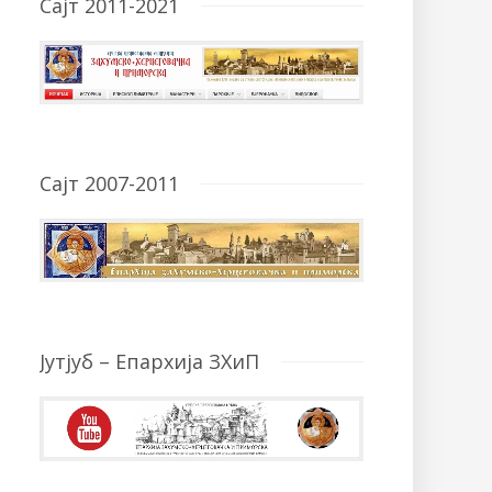
Сајт 2011-2021
Сајт 2007-2011
Јутјуб – Епархија ЗХиП