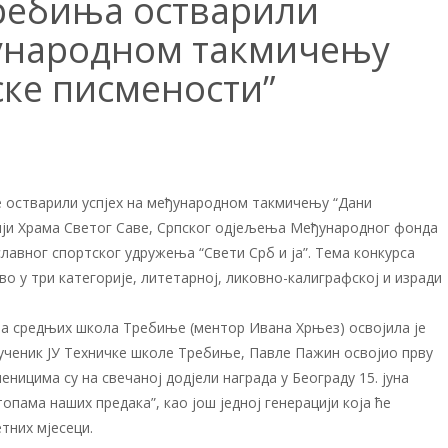
ребиња остварили
ђународном такмичењу
ске писмености”
е остварили успјех на међународном такмичењу “Дани
ији Храма Светог Саве, Српског одјељења Међународног фонда
лавног спортског удружења “Свети Срб и ја”. Тема конкурса
во у три категорије, литетарној, ликовно-калиграфској и изради
ра средњих школа Требиње (ментор Ивана Хрњез) освојила је
е ученик ЈУ Техничке школе Требиње, Павле Пажин освојио прву
еницима су на свечаној додјели награда у Београду 15. јуна
опама наших предака”, као још једној генерацији која ће
тних мјесеци.