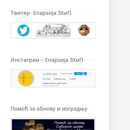
Твитер- Епархија ЗХиП
Инстаграм – Епархија ЗХиП
Помоћ за обнову и изградњу