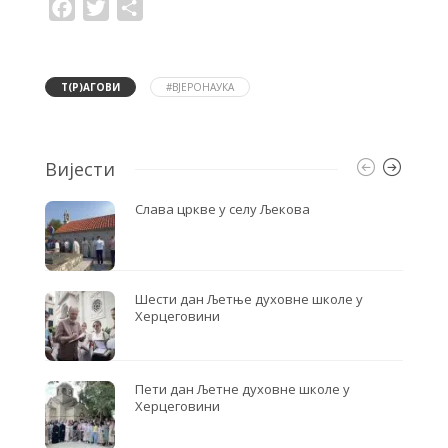
F
T
S
a
w
h
c
i
a
e
t
r
b
t
e
o
e
Т(Р)АГОВИ
#ВЈЕРОНАУКА
o
r
k
Вијести
Слава цркве у селу Љекова
Шести дан Љетње духовне школе у
Херцеговини
Пети дан Љетне духовне школе у
Херцеговини