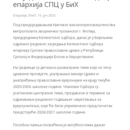
епархија СПЦ у БиХ
Епархија ЗХиП
,
16. јун 2026.
Под предсједавањем Његовог високопреосвештенства
митрополита зворничко-тузланског г. Фотија,
предсједника Катихетског одбора, данас је у Бијељини
одржано редовно засједање Катихетског одбора
епархија Српске православне цркве у Републици
Српској и Федерацији Босне и Херцеговине.
На сједници су детаљно разматране теме које се тичу
црквене просвјете, унутрашње мисије Цркве и
унапређења православне вјеронауке на крају текуће
2025/2026. школске године. Чланови Одбора су
усагласили централне теме, предаваче и термине за
одржавање редовног годишњег савјетовања за
вјероучитеље, које ће бити уприличено пред почетак
предстојеће 2026/2027. школске године.
Посебна пажња посвећена је могућностима даљег