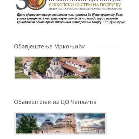
Обавјештење Мркоњићи
Обавештење из ЦО Чапљина