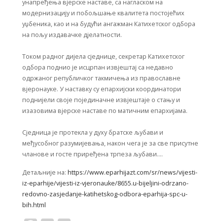
унапређења вјерске наставе, са нагласком на
модернизацију и побољшање квалитета постојећих
уџбеника, као и на будући ангажман Катихетског одбора
на пољу издавачке дјелатности.
Током радног дијела сједнице, секретар Катихетског
одбора поднио је исцрпан извјештај са недавно
одржаног републичког такмичења из православне
вјеронауке. У наставку су епархијски координатори
поднијели своје појединачне извјештаје о стању и
изазовима вјерске наставе по матичним епархијама.
Сједница је протекла у духу братске љубави и
међусобног разумијевања, након чега је за све присутне
чланове и госте приређена трпеза љубави….
Детаљније на:
https://www.eparhijazt.com/sr/news/vijesti-
iz-eparhije/vijesti-iz-vjeronauke/8655.u-bijeljini-odrzano-
redovno-zasjedanje-katihetskog-odbora-eparhija-spc-u-
bih.html