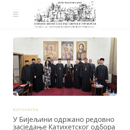
ВЈЕРОНАУКА
У Бијељини одржано редовно
засједање Катихетског одбора