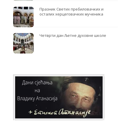
Празник Светих пребиловачких и
осталих херцеговачких мученика
Четврти дан Љетне духовне школе