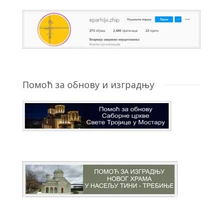
Помоћ за обнову и изградњу