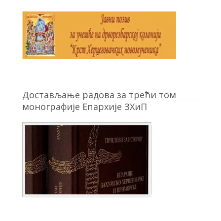
Достављање радова за трећи том
монографије Епархије ЗХиП