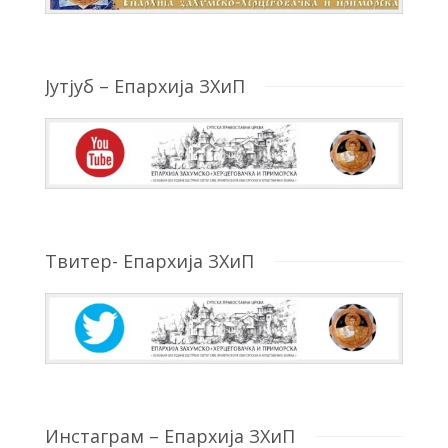
Јутјуб – Епархија ЗХиП
Твитер- Епархија ЗХиП
Инстаграм – Епархија ЗХиП