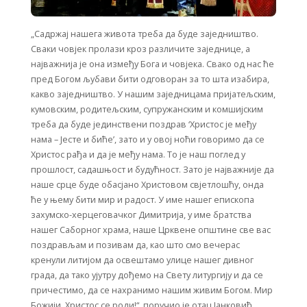
„Садржај нашега живота треба да буде заједништво.
Сваки човјек пролази кроз различите заједницe, а
најважнија је она између Бога и човјека. Свако од нас ће
пред Богом љубави бити одговоран за то шта изабира,
какво заједништво. У нашим заједницама пријатељским,
кумовским, родитељским, супружанским и комшијским
треба да буде јединствени поздрав ‘Христос је међу
нама – Јесте и биће’, зато и у овој ноћи говоримо да се
Христос рађа и да је међу нама. То је наш поглед у
прошлост, садашњост и будућност. Зато је најважније да
наше срце буде обасјано Христовом свјетлошћу, онда
ће у њему бити мир и радост. У име нашег епископа
захумско-херцеговачког Димитрија, у име братства
нашег Саборног храма, наше Црквене општине све вас
поздрављам и позивам да, као што смо вечерас
кренули литијом да освештамо улице нашег дивног
града, да тако ујутру дођемо на Свету литургију и да се
причестимо, да се нахранимо нашим живим Богом. Мир
Божији, Христос се роди!“, поручио је отац Јанковић….