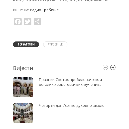
Више на:
Радио Требиње
F
T
S
a
w
h
c
i
a
e
t
r
b
t
e
o
e
Т(Р)АГОВИ
#ТРЕБИЊЕ
o
r
k
Вијести
Празник Светих пребиловачких и
осталих херцеговачких мученика
Четврти дан Љетне духовне школе