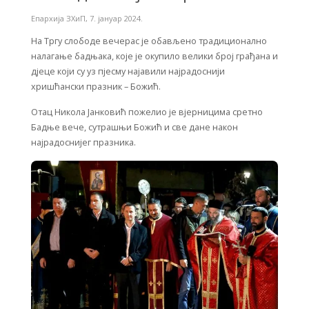
Епархија ЗХиП
,
7. јануар 2024.
На Тргу слободе вечерас је обављено традиционално
налагање бадњака, које је окупило велики број грађана и
дјеце који су уз пјесму најавили најрадоснији
хришћански празник – Божић.
Отац Никола Јанковић пожелио је вјерницима сретно
Бадње вече, сутрашњи Божић и све дане након
најрадоснијег празника.