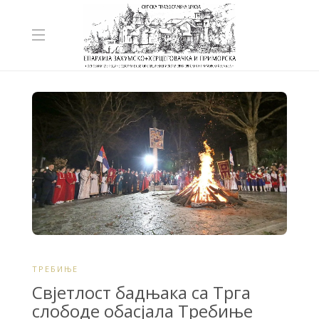
ТРЕБИЊЕ
Свјетлост бадњака са Трга
слободе обасјала Требиње