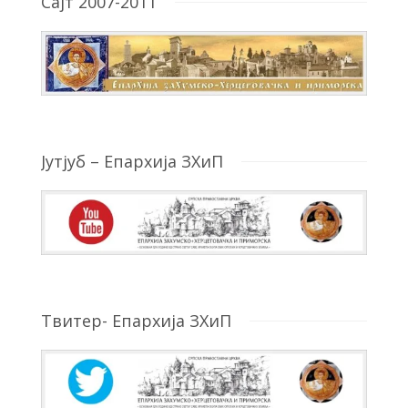
Сајт 2007-2011
Јутјуб – Епархија ЗХиП
Твитер- Епархија ЗХиП