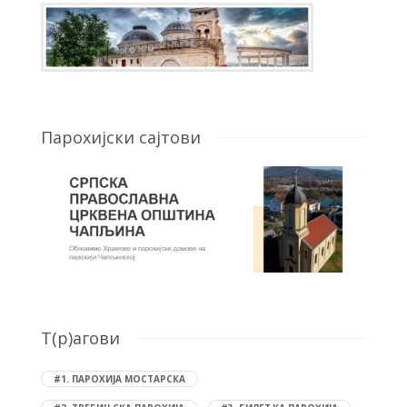
Парохијски сајтови
T(р)агови
#1. ПАРОХИЈА МОСТАРСКА