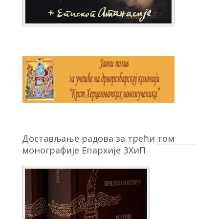
Достављање радова за трећи том
монографије Епархије ЗХиП