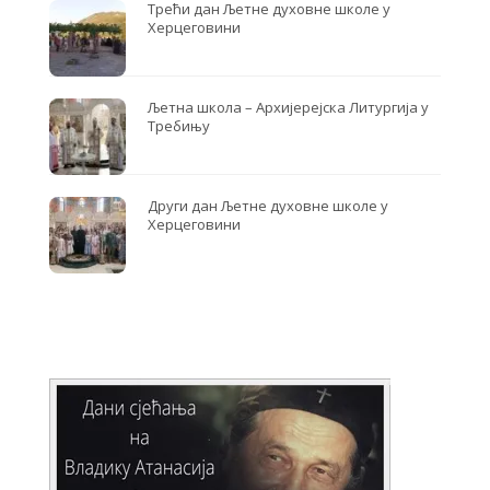
Трећи дан Љетне духовне школе у
Херцеговини
Љетна школа – Архијерејска Литургија у
Требињу
Други дан Љетне духовне школе у
Херцеговини