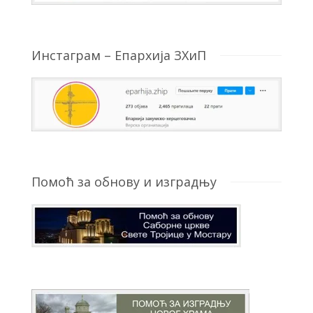
Инстаграм – Епархија ЗХиП
Помоћ за обнову и изградњу