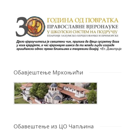
Обавјештење Мркоњићи
Обавештење из ЦО Чапљина