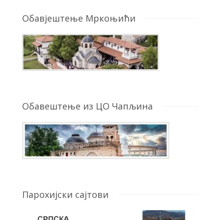
Обавјештење Мркоњићи
Обавештење из ЦО Чапљина
Парохијски сајтови