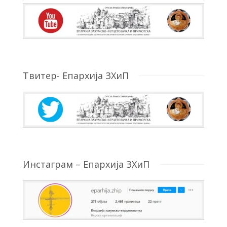
Твитер- Епархија ЗХиП
Инстаграм – Епархија ЗХиП