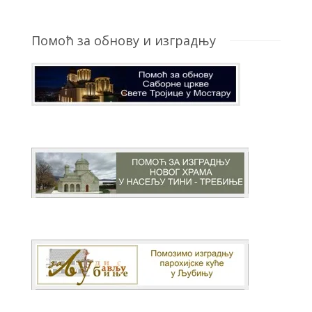
Помоћ за обнову и изградњу