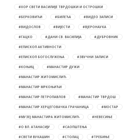
#ХОР СВЕТИ ВАСИЛИЈЕ ТВРДОШКИ И ОСТРОШКИ
#БЕРКОВИЋИ
#БИЛЕЋА
#ВИДЕО ЗАПИСИ
#ВИДОСЛОВ
#ВИЈЕСТИ
#ВЈЕРОНАУКА
#ГАЦКО
#ДАНИ СВ. ВАСИЛИЈА
#ДУБРОВНИК
#ЕПИСКОП АКТИВНОСТИ
#ЕПИСКОП БОГОСЛУЖЕЊА
#ЗВУЧНИ ЗАПИСИ
#КОЊИЦ
#МАНАСТИР ДУЖИ
#МАНАСТИР ЖИТОМИСЛИЋ
#МАНАСТИР МРКОЊИЋИ
#МАНАСТИР ПЕТРОПАВЛОВ
#МАНАСТИР ТВРДОШ
#МАНАСТИР ХЕРЦЕГОВАЧКА ГРАЧАНИЦА
#МОСТАР
#МУЗЕЈ МАНАСТИРА ЖИТОМИСЛИЋ
#НЕВЕСИЊЕ
#О ВЛ. АТАНАСИЈУ
#САОПШТЕЊА
#СВЕТИ ВУКАШИН
#СТОЛАЦ
#ТРЕБИЊЕ