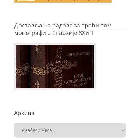
Достављање радова за трећи том
монографије Епархије ЗХиП
Архива