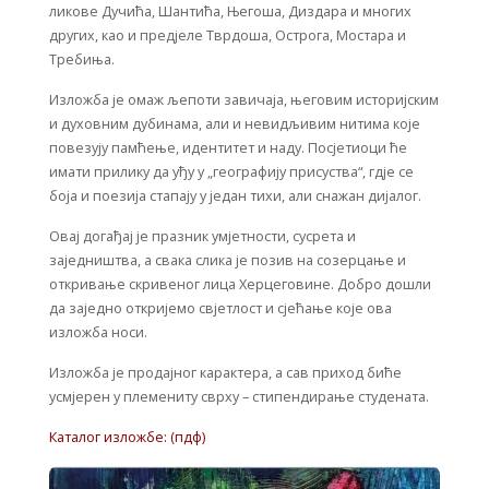
ликове Дучића, Шантића, Његоша, Диздара и многих
других, као и предјеле Тврдоша, Острога, Мостара и
Требиња.
Изложба је омаж љепоти завичаја, његовим историјским
и духовним дубинама, али и невидљивим нитима које
повезују памћење, идентитет и наду. Посјетиоци ће
имати прилику да уђу у „географију присуства“, гдје се
боја и поезија стапају у један тихи, али снажан дијалог.
Овај догађај је празник умјетности, сусрета и
заједништва, а свака слика је позив на созерцање и
откривање скривеног лица Херцеговине. Добро дошли
да заједно откријемо свјетлост и сјећање које ова
изложба носи.
Изложба је продајног карактера, а сав приход биће
усмјерен у племениту сврху – стипендирање студената.
Каталог изложбе: (пдф)