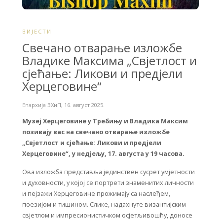
ВИЈЕСТИ
Свечано отварање изложбе
Владике Максима „Свјетлост и
сјећање: Ликови и предјели
Херцеговине“
Епархија ЗХиП
,
16. август 2025.
Музеј Херцеговине у Требињу и Владика Максим
позивају вас на свечано отварање изложбе
„Свјетлост и сјећање: Ликови и предјели
Херцеговине“, у недјељу, 17. августа у 19 часова.
Ова изложба представља јединствен сусрет умјетности
и духовности, у којој се портрети знаменитих личности
и пејзажи Херцеговине прожимају са наслеђем,
поезијом и тишином. Слике, надахнуте византијским
свјетлом и импресионистичком осјетљивошћу, доносе