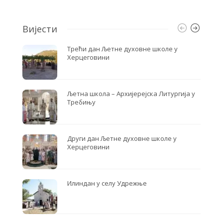
o
r
k
Вијести
Трећи дан Љетне духовне школе у
Херцеговини
Љетна школа – Архијерејска Литургија у
Требињу
Други дан Љетне духовне школе у
Херцеговини
Илиндан у селу Удрежње