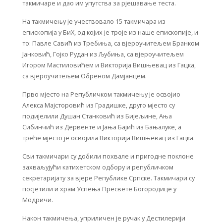
такмичаре и дао им упутства за рјешавање теста.
На такмичењу је учествовало 15 такмичара из
епископија у БиХ, од којих је троје из наше епископије, и
то: Павле Савић из Требиња, са вјероучитељем Бранком
Јанковић, Гојко Рудан из Љубиња, са вјероучитељем
Игором Мастиловићем и Викторија Вишњевац из Гацка,
са вјероучитељем Обреном Дамјанцем.
Прво мјесто на Републичком такмичењу је освојио
Алекса Мајсторовић из Градишке, друго мјесто су
подијелили Душан Станковић из Бијељине, Ања
Сибинчић из Дервенте и Јања Бајић из Бањалуке, а
треће мјесто је освојила Викторија Вишњевац из Гацка.
Сви такмичари су добили похвале и пригодне поклоне
захваљујући катихетском одбору и републичком
секретаријату за вјере Републике Српске. Такмичари су
посјетили и храм Успења Пресвете Богородице у
Модричи.
Након такмичења, уприличен је ручак у Дестилерији