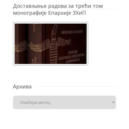
Достављање радова за трећи том
монографије Епархије ЗХиП
Архива