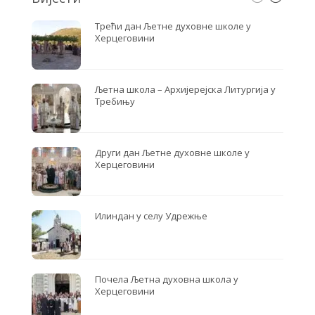
Трећи дан Љетне духовне школе у
Херцеговини
Љетна школа – Архијерејска Литургија у
Требињу
Други дан Љетне духовне школе у
Херцеговини
Илиндан у селу Удрежње
Почела Љетна духовна школа у
Херцеговини