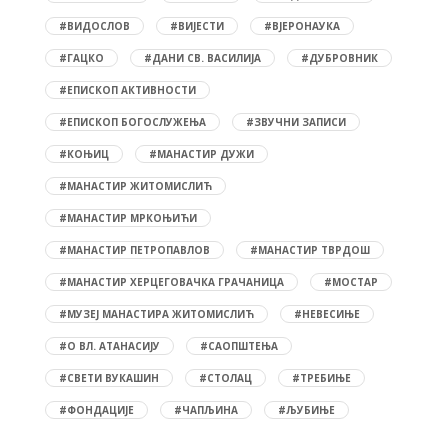
#ВИДОСЛОВ
#ВИЈЕСТИ
#ВЈЕРОНАУКА
#ГАЦКО
#ДАНИ СВ. ВАСИЛИЈА
#ДУБРОВНИК
#ЕПИСКОП АКТИВНОСТИ
#ЕПИСКОП БОГОСЛУЖЕЊА
#ЗВУЧНИ ЗАПИСИ
#КОЊИЦ
#МАНАСТИР ДУЖИ
#МАНАСТИР ЖИТОМИСЛИЋ
#МАНАСТИР МРКОЊИЋИ
#МАНАСТИР ПЕТРОПАВЛОВ
#МАНАСТИР ТВРДОШ
#МАНАСТИР ХЕРЦЕГОВАЧКА ГРАЧАНИЦА
#МОСТАР
#МУЗЕЈ МАНАСТИРА ЖИТОМИСЛИЋ
#НЕВЕСИЊЕ
#О ВЛ. АТАНАСИЈУ
#САОПШТЕЊА
#СВЕТИ ВУКАШИН
#СТОЛАЦ
#ТРЕБИЊЕ
#ФОНДАЦИЈЕ
#ЧАПЉИНА
#ЉУБИЊЕ