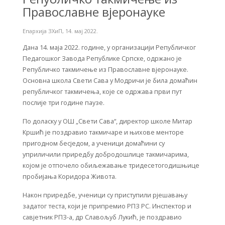
Православне вјеронауке
Епархија ЗХиП
,
14. мај 2022.
Дана 14. маја 2022. године, у организацији Републичког
Педагошког Завода Републике Српске, одржано је
Републичко такмичење из Православне вјеронауке.
Основна школа Свети Сава у Модричи је била домаћин
републичког такмичења, које се одржава први пут
послије три године паузе.
По доласку у ОШ „Свети Сава“, директор школе Митар
Кршић је поздравио такмичаре и њихове менторе
пригодном бесједом, а ученици домаћини су
уприличили приредбу добродошлице такмичарима,
којом је отпочело обиљежавање тридесетогодишњице
пробијања Коридора Живота.
Након приредбе, ученици су приступили рјешавању
задатог теста, који је припремио РПЗ РС. Инспектор и
савјетник РПЗ-а, др Славољуб Лукић, је поздравио