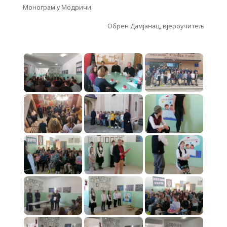
Монограм у Модричи.
Обрен Дамјанац, вјероучитељ