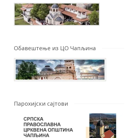
Обавештење из ЦО Чапљина
Парохијски сајтови