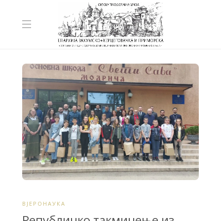
ВЈЕРОНАУКА
Републичко такмичење из