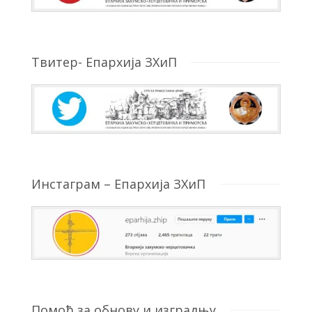
Твитер- Епархија ЗХиП
Инстаграм – Епархија ЗХиП
Помоћ за обнову и изградњу