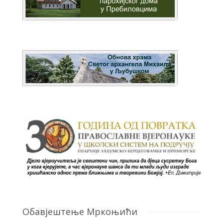
Обавјештење Мркоњићи