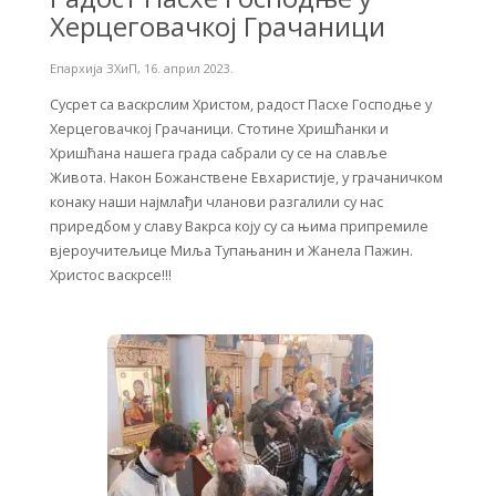
Херцеговачкој Грачаници
Епархија ЗХиП
,
16. април 2023.
Сусрет са васкрслим Христом, радост Пасхе Господње у
Херцеговачкој Грачаници. Стотине Хришћанки и
Хришћана нашега града сабрали су се на славље
Живота. Након Божанствене Евхаристије, у грачаничком
конаку наши најмлађи чланови разгалили су нас
приредбом у славу Вакрса коју су са њима припремиле
вјероучитељице Миља Тупањанин и Жанела Пажин.
Христос васкрсе!!!