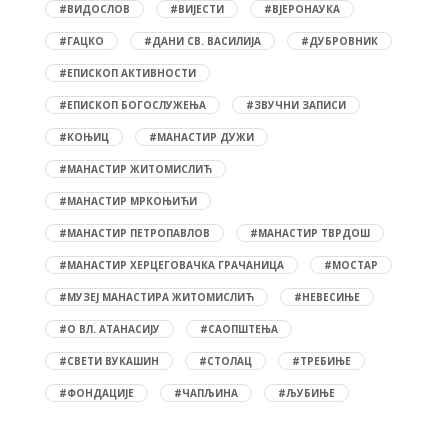
#ВИДОСЛОВ
#ВИЈЕСТИ
#ВЈЕРОНАУКА
#ГАЦКО
#ДАНИ СВ. ВАСИЛИЈА
#ДУБРОВНИК
#ЕПИСКОП АКТИВНОСТИ
#ЕПИСКОП БОГОСЛУЖЕЊА
#ЗВУЧНИ ЗАПИСИ
#КОЊИЦ
#МАНАСТИР ДУЖИ
#МАНАСТИР ЖИТОМИСЛИЋ
#МАНАСТИР МРКОЊИЋИ
#МАНАСТИР ПЕТРОПАВЛОВ
#МАНАСТИР ТВРДОШ
#МАНАСТИР ХЕРЦЕГОВАЧКА ГРАЧАНИЦА
#МОСТАР
#МУЗЕЈ МАНАСТИРА ЖИТОМИСЛИЋ
#НЕВЕСИЊЕ
#О ВЛ. АТАНАСИЈУ
#САОПШТЕЊА
#СВЕТИ ВУКАШИН
#СТОЛАЦ
#ТРЕБИЊЕ
#ФОНДАЦИЈЕ
#ЧАПЉИНА
#ЉУБИЊЕ