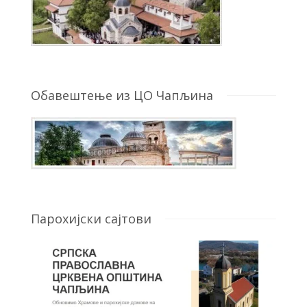
Обавештење из ЦО Чапљина
Парохијски сајтови