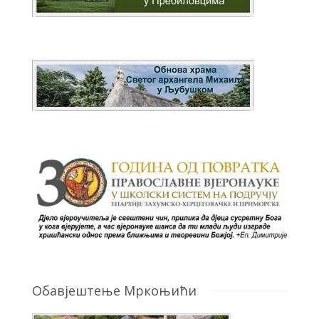
Обавјештење Мркоњићи