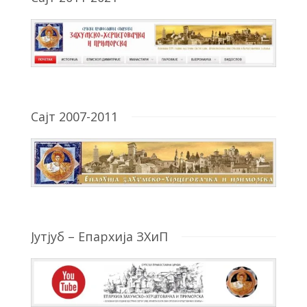
Сајт 2007-2011
Јутјуб – Епархија ЗХиП