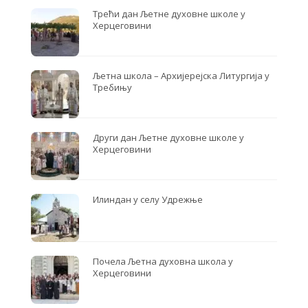
Трећи дан Љетне духовне школе у
Херцеговини
Љетна школа – Архијерејска Литургија у
Требињу
Други дан Љетне духовне школе у
Херцеговини
Илиндан у селу Удрежње
Почела Љетна духовна школа у
Херцеговини