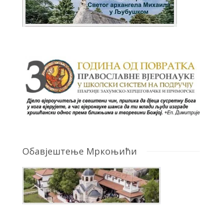
Обавјештење Мркоњићи