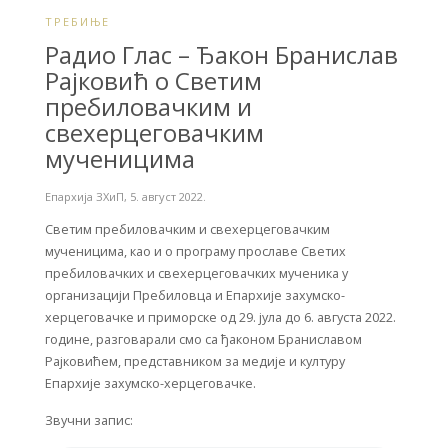
ТРЕБИЊЕ
Радио Глас – Ђакон Бранислав
Рајковић о Светим
пребиловачким и
свехерцеговачким
мученицима
Епархија ЗХиП
,
5. август 2022.
Светим пребиловачким и свехерцеговачким
мученицима, као и о програму прославе Светих
пребиловачких и свехерцеговачких мученика у
организацији Пребиловца и Епархије захумско-
херцеговачке и приморске од 29. јула до 6. августа 2022.
године, разговарали смо са ђаконом Браниславом
Рајковићем, представником за медије и културу
Епархије захумско-херцеговачке.
Звучни запис: