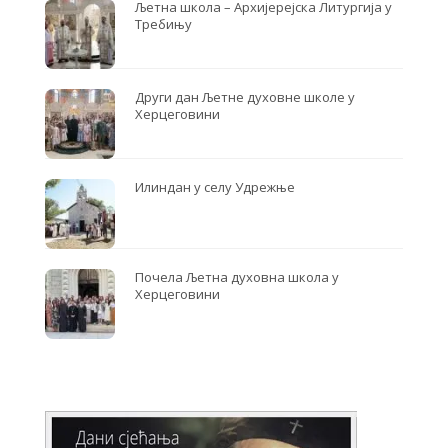
Љетна школа – Архијерејска Литургија у
Требињу
Други дан Љетне духовне школе у
Херцеговини
Илиндан у селу Удрежње
Почела Љетна духовна школа у
Херцеговини