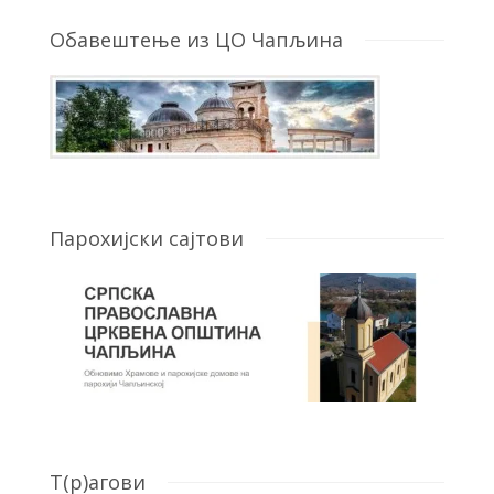
Обавештење из ЦО Чапљина
Парохијски сајтови
T(р)агови