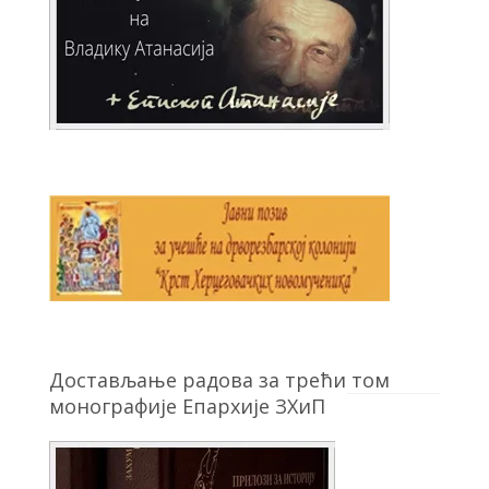
Достављање радова за трећи том
монографије Епархије ЗХиП