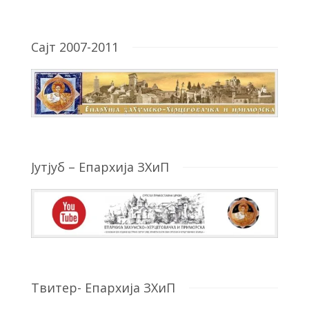
Сајт 2007-2011
Јутјуб – Епархија ЗХиП
Твитер- Епархија ЗХиП