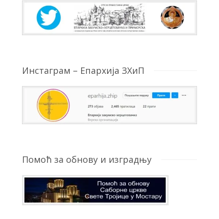
Инстаграм – Епархија ЗХиП
Помоћ за обнову и изградњу