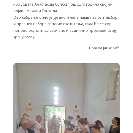
хор „Света Анастасија Српска“ још дуго година својим
појањем слави Господа.
Ово сабрање било је уједно и лепа најава за септембар
и празник Сабора српских светитеља, када ће се хор
поново окупити да свечано и званично прослави своју
крсну славу.
Бранка Јанковић