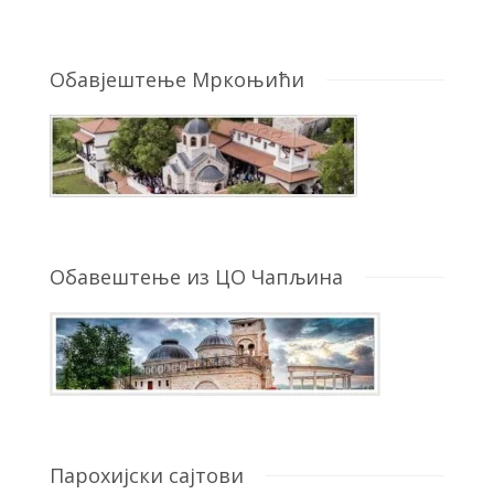
Обавјештење Мркоњићи
Обавештење из ЦО Чапљина
Парохијски сајтови