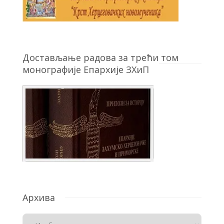
Достављање радова за трећи том
монографије Епархије ЗХиП
Архива