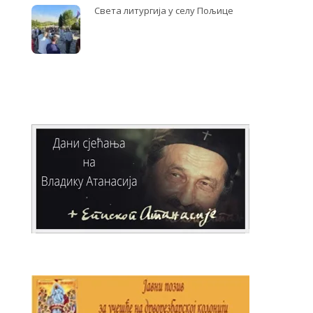
Света литургија у селу Пољице