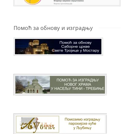
Помоћ за обнову и изградњу