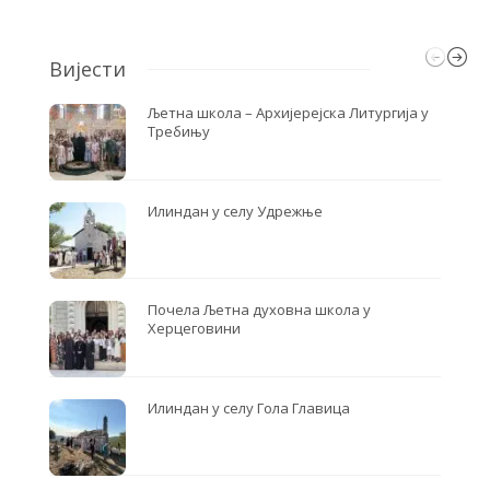
Вијести
Љетна школа – Архијерејска Литургија у
Требињу
Илиндан у селу Удрежње
Почела Љетна духовна школа у
Херцеговини
Илиндан у селу Гола Главица