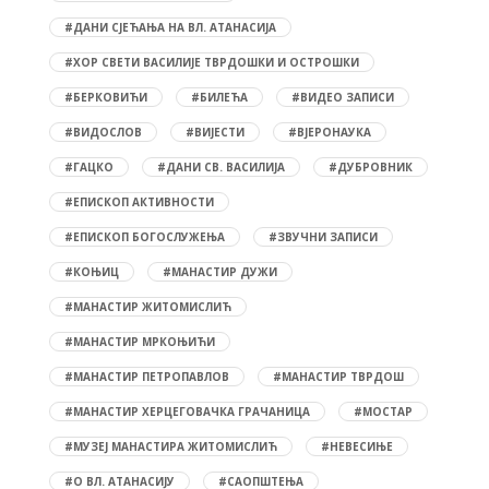
#ДАНИ СЈЕЋАЊА НА ВЛ. АТАНАСИЈА
#ХОР СВЕТИ ВАСИЛИЈЕ ТВРДОШКИ И ОСТРОШКИ
#БЕРКОВИЋИ
#БИЛЕЋА
#ВИДЕО ЗАПИСИ
#ВИДОСЛОВ
#ВИЈЕСТИ
#ВЈЕРОНАУКА
#ГАЦКО
#ДАНИ СВ. ВАСИЛИЈА
#ДУБРОВНИК
#ЕПИСКОП АКТИВНОСТИ
#ЕПИСКОП БОГОСЛУЖЕЊА
#ЗВУЧНИ ЗАПИСИ
#КОЊИЦ
#МАНАСТИР ДУЖИ
#МАНАСТИР ЖИТОМИСЛИЋ
#МАНАСТИР МРКОЊИЋИ
#МАНАСТИР ПЕТРОПАВЛОВ
#МАНАСТИР ТВРДОШ
#МАНАСТИР ХЕРЦЕГОВАЧКА ГРАЧАНИЦА
#МОСТАР
#МУЗЕЈ МАНАСТИРА ЖИТОМИСЛИЋ
#НЕВЕСИЊЕ
#О ВЛ. АТАНАСИЈУ
#САОПШТЕЊА