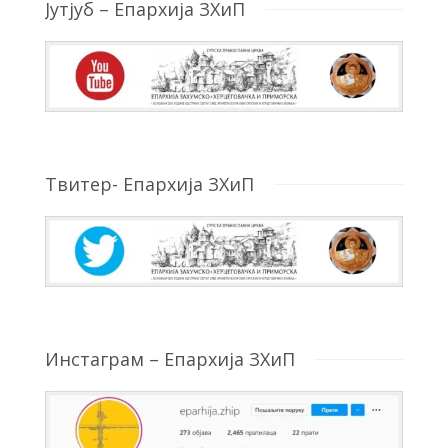
Јутјуб – Епархија ЗХиП
Твитер- Епархија ЗХиП
Инстаграм – Епархија ЗХиП