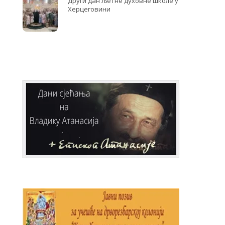
Други дан Љетне духовне школе у
Херцеговини