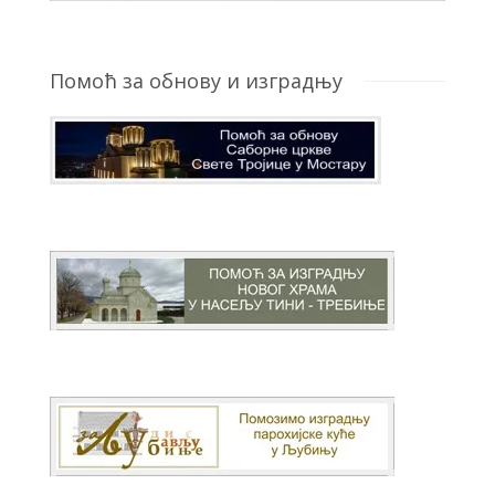
Помоћ за обнову и изградњу