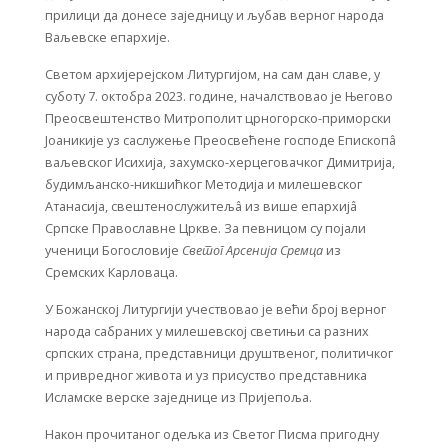
прилици да донесе заједницу и љубав верног народа
Ваљевске епархије.
Светом архијерејском Литургијом, на сам дан славе, у
суботу 7. октобра 2023. године, началствовао је Његово
Преосвештенство Митрополит црногорско-приморски
Јоаникије уз саслужење Преосвећене господе Епископâ
ваљевског Исихија, захумско-херцеговачког Димитрија,
будимљанско-никшићког Методија и милешевског
Атанасија, свештенослужитељâ из више епархијâ
Српске Православне Цркве. За певницом су појали
ученици Богословије
Светог Арсенија Сремца
из
Сремских Карловаца.
У Божанској Литургији учествовао је већи број верног
народа сабраних у милешевској светињи са разних
српских страна, представници друштвеног, политичког
и привредног живота и уз присуство представника
Исламске верске заједнице из Пријепоља.
Након прочитаног одељка из Светог Писма пригодну