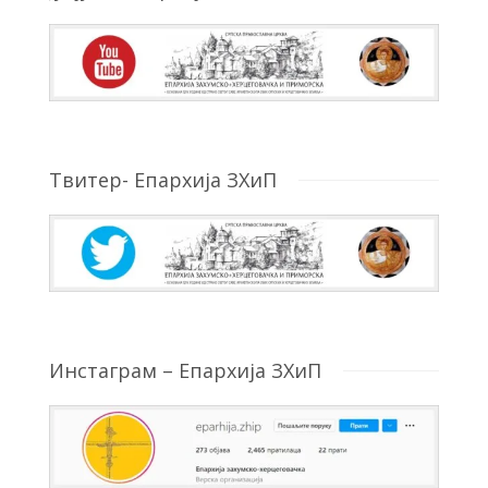
Твитер- Епархија ЗХиП
Инстаграм – Епархија ЗХиП