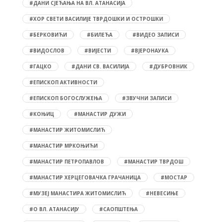
#ДАНИ СЈЕЋАЊА НА ВЛ. АТАНАСИЈА
#ХОР СВЕТИ ВАСИЛИЈЕ ТВРДОШКИ И ОСТРОШКИ
#БЕРКОВИЋИ
#БИЛЕЋА
#ВИДЕО ЗАПИСИ
#ВИДОСЛОВ
#ВИЈЕСТИ
#ВЈЕРОНАУКА
#ГАЦКО
#ДАНИ СВ. ВАСИЛИЈА
#ДУБРОВНИК
#ЕПИСКОП АКТИВНОСТИ
#ЕПИСКОП БОГОСЛУЖЕЊА
#ЗВУЧНИ ЗАПИСИ
#КОЊИЦ
#МАНАСТИР ДУЖИ
#МАНАСТИР ЖИТОМИСЛИЋ
#МАНАСТИР МРКОЊИЋИ
#МАНАСТИР ПЕТРОПАВЛОВ
#МАНАСТИР ТВРДОШ
#МАНАСТИР ХЕРЦЕГОВАЧКА ГРАЧАНИЦА
#МОСТАР
#МУЗЕЈ МАНАСТИРА ЖИТОМИСЛИЋ
#НЕВЕСИЊЕ
#О ВЛ. АТАНАСИЈУ
#САОПШТЕЊА