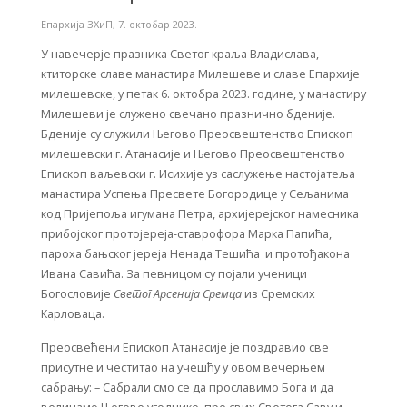
Епархија ЗХиП
,
7. октобар 2023.
У навечерје празника Светог краља Владислава,
ктиторске славе манастира Милешеве и славе Епархије
милешевске, у петак 6. октобра 2023. године, у манастиру
Милешеви је служено свечано празнично бденије.
Бденије су служили Његово Преосвештенство Епископ
милешевски г. Атанасије и Његово Преосвештенство
Епископ ваљевски г. Исихије уз саслужење настојатеља
манастира Успења Пресвете Богородице у Сељанима
код Пријепоља игумана Петра, архијерејског намесника
прибојског протојереја-ставрофора Марка Папића,
пароха бањског јереја Ненада Тешића и протођакона
Ивана Савића. За певницом су појали ученици
Богословије
Светог Арсенија Сремца
из Сремских
Карловаца.
Преосвећени Епископ Атанасије је поздравио све
присутне и честитао на учешћу у овом вечерњем
сабрању: – Сабрали смо се да прославимо Бога и да