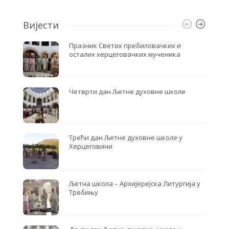
k
Вијести
Празник Светих пребиловачких и
осталих херцеговачких мученика
Четврти дан Љетне духовне школе
Трећи дан Љетне духовне школе у
Херцеговини
Љетна школа – Архијерејска Литургија у
Требињу