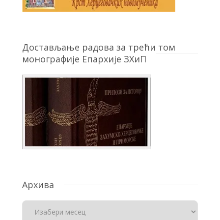
Достављање радова за трећи том
монографије Епархије ЗХиП
Архива