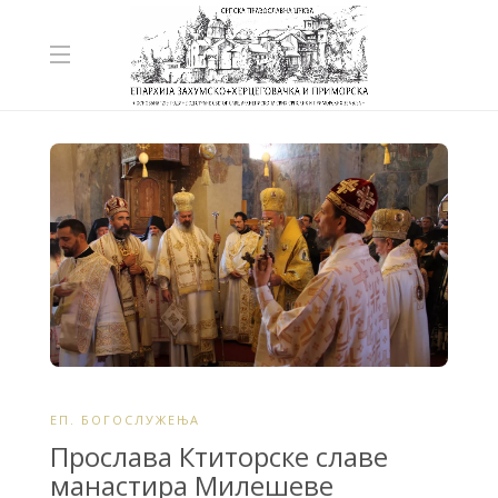
ЕП. БОГОСЛУЖЕЊА
Прослава Ктиторске славе
манастира Милешеве