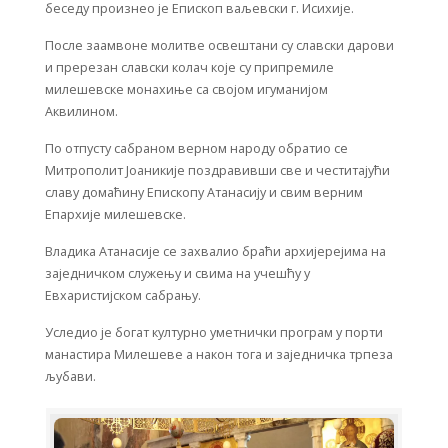
беседу произнео је Епископ ваљевски г. Исихије.
После заамвоне молитве освештани су славски дарови
и пререзан славски колач које су припремиле
милешевске монахиње са својом игуманијом
Аквилином.
По отпусту сабраном верном народу обратио се
Митрополит Јоаникије поздравивши све и честитајући
славу домаћину Епископу Атанасију и свим верним
Епархије милешевске.
Владика Атанасије се захвалио браћи архијерејима на
заједничком служењу и свима на учешћу у
Евхаристијском сабрању.
Уследио је богат културно уметнички програм у порти
манастира Милешеве а након тога и заједничка трпеза
љубави.