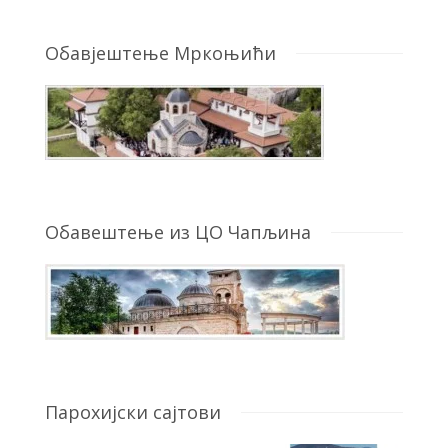
Обавјештење Мркоњићи
Обавештење из ЦО Чапљина
Парохијски сајтови