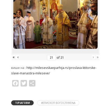
«
‹
›
»
of
21
више на :
http://milesevskaeparhija.rs/proslava-ktitorske-
slave-manastira-mileseve/
F
T
S
a
w
h
c
i
a
e
t
r
b
t
e
o
e
Т(Р)АГОВИ
#ЕПИСКОП БОГОСЛУЖЕЊА
o
r