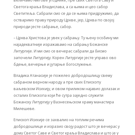
величамо Његове угоднике, пре свих Светога Саву и
Светога краља Владислава, а са њима и цео сабор
Светитеља. Сабрали смо се да се њима придружимо, да
остваримо праву природу Цркве, јер, Црква по својој
природи јесте сабрање, сабор.
– Црква Христова је увек у сабрању. Ту њену особину ми
најадекватније изражавамо на сабрању Божанске
Литургије. И ми смо се вечерас сабрали да бисмо
започели Литургију. Корен Литургије јесте управо ово
бдење, вечерње и јутарње богослужење.
Владика Атанасије је пожелео добродошлицу свему
сабраном верном народу а пре свих Епископу
ваљевском Исихију, и овом приликом најавио долазак и
осталих Епископа који ће сутра заједно служити
Божанску Литургију у Вазнесењском храму манастира
Милешеве.
Епископ Исихије се захвалио на топлим речима
добродошлице и изразио своју радост што је вечерас у
дому Светог Саве и Светог краља Владислава и што је у