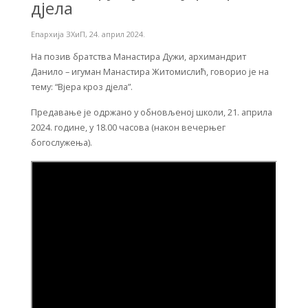
дјела
Епархија ЗХиП
,
24. април 2024.
На позив братства Манастира Дужи, архимандрит
Данило – игуман Манастира Житомислић, говорио је на
тему: “Вјера кроз дјела”.
Предавање је одржано у обновљеној школи, 21. априла
2024. године, у 18.00 часова (након вечерњег
богослужења).