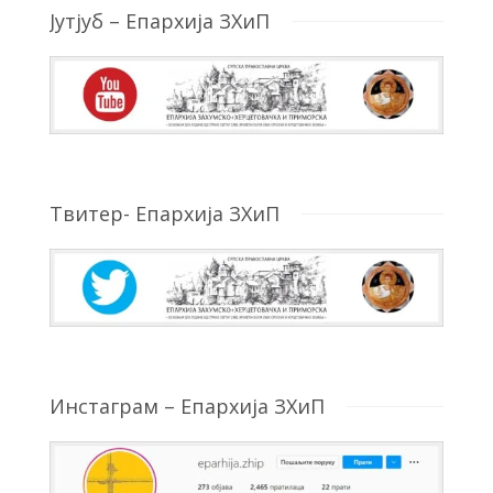
Јутјуб – Епархија ЗХиП
Твитер- Епархија ЗХиП
Инстаграм – Епархија ЗХиП