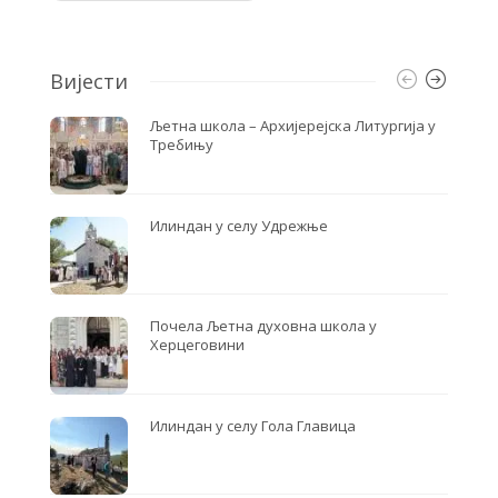
k
Вијести
Љетна школа – Архијерејска Литургија у
Требињу
Илиндан у селу Удрежње
Почела Љетна духовна школа у
Херцеговини
Илиндан у селу Гола Главица