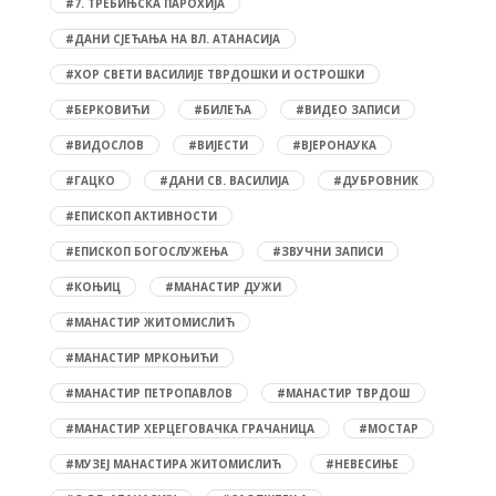
#7. ТРЕБИЊСКА ПАРОХИЈА
#ДАНИ СЈЕЋАЊА НА ВЛ. АТАНАСИЈА
#ХОР СВЕТИ ВАСИЛИЈЕ ТВРДОШКИ И ОСТРОШКИ
#БЕРКОВИЋИ
#БИЛЕЋА
#ВИДЕО ЗАПИСИ
#ВИДОСЛОВ
#ВИЈЕСТИ
#ВЈЕРОНАУКА
#ГАЦКО
#ДАНИ СВ. ВАСИЛИЈА
#ДУБРОВНИК
#ЕПИСКОП АКТИВНОСТИ
#ЕПИСКОП БОГОСЛУЖЕЊА
#ЗВУЧНИ ЗАПИСИ
#КОЊИЦ
#МАНАСТИР ДУЖИ
#МАНАСТИР ЖИТОМИСЛИЋ
#МАНАСТИР МРКОЊИЋИ
#МАНАСТИР ПЕТРОПАВЛОВ
#МАНАСТИР ТВРДОШ
#МАНАСТИР ХЕРЦЕГОВАЧКА ГРАЧАНИЦА
#МОСТАР
#МУЗЕЈ МАНАСТИРА ЖИТОМИСЛИЋ
#НЕВЕСИЊЕ