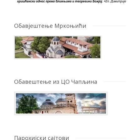
Обавјештење Мркоњићи
Обавештење из ЦО Чапљина
Парохијски сајтови