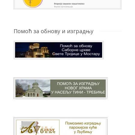
Помоћ за обнову и изградњу