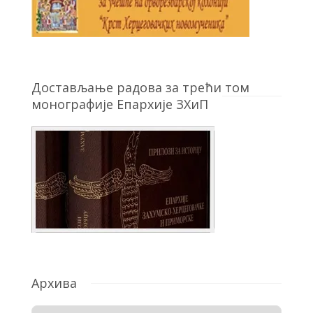
Достављање радова за трећи том
монографије Епархије ЗХиП
Архива