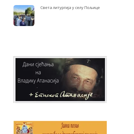
Света литургија у селу Пољице