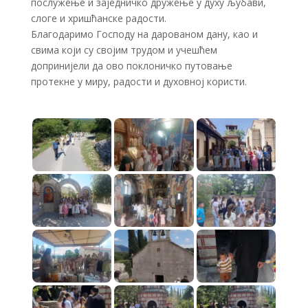
послужење и заједничко дружење у духу љубави,
слоге и хришћанске радости.
Благодаримо Господу на дарованом дану, као и
свима који су својим трудом и учешћем
допринијели да ово поклоничко путовање
протекне у миру, радости и духовној користи.