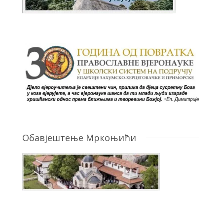
Обавјештење Мркоњићи