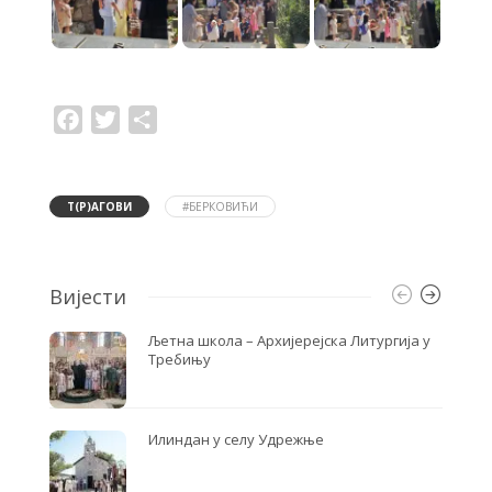
F
T
S
a
w
h
c
i
a
e
t
r
b
t
e
o
e
Т(Р)АГОВИ
#БЕРКОВИЋИ
o
r
k
Вијести
Љетна школа – Архијерејска Литургија у
Требињу
Илиндан у селу Удрежње