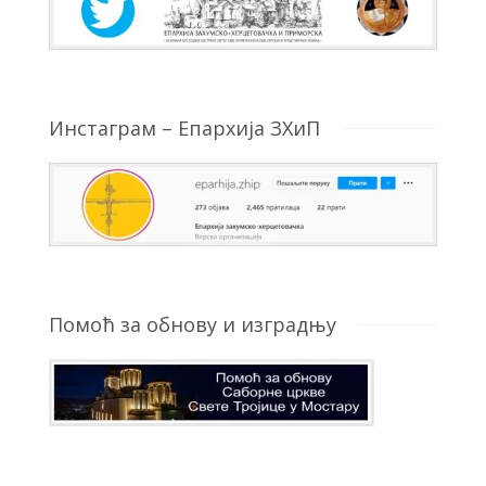
Инстаграм – Епархија ЗХиП
Помоћ за обнову и изградњу