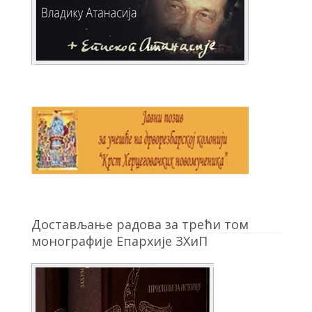
Достављање радова за трећи том
монографије Епархије ЗХиП