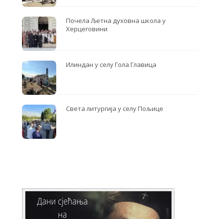
Почела Љетна духовна школа у
Херцеговини
Илиндан у селу Гола Главица
Света литургија у селу Пољице