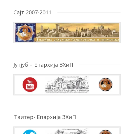
Сајт 2007-2011
Јутјуб – Епархија ЗХиП
Твитер- Епархија ЗХиП