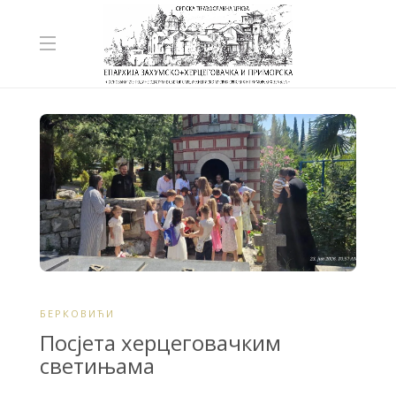
БЕРКОВИЋИ
Посјета херцеговачким
светињама