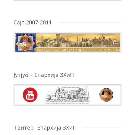
Сајт 2007-2011
Јутјуб – Епархија ЗХиП
Твитер- Епархија ЗХиП