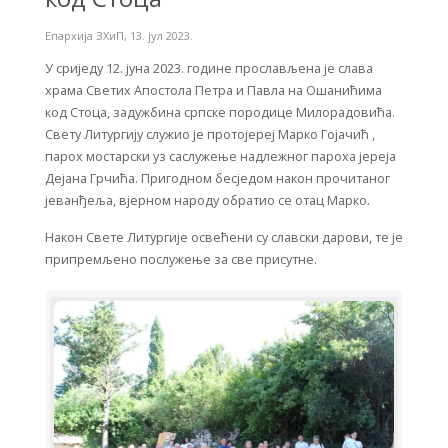
Епархија ЗХиП
,
13. јул 2023.
У сриједу 12. јуна 2023. године прослављена је слава
храма Светих Апостола Петра и Павла на Ошанићима
код Стоца, задужбина српске породице Милорадовића.
Свету Литургију служио је протојереј Марко Гојачић ,
парох мостарски уз саслужење надлежног пароха јереја
Дејана Грчића. Пригодном бесједом након прочитаног
јеванђеља, вјерном народу обратио се отац Марко.
Након Свете Литургије освећени су славски дарови, те је
припремљено послужење за све присутне.