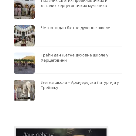
Празник Светих пребиловачких и
осталих херцеговачких мученика
Четврти дан Љетне духовне школе
Трећи дан Љетне духовне школе у
Херцеговини
Љетна школа – Архијерејска Литургија у
Требињу