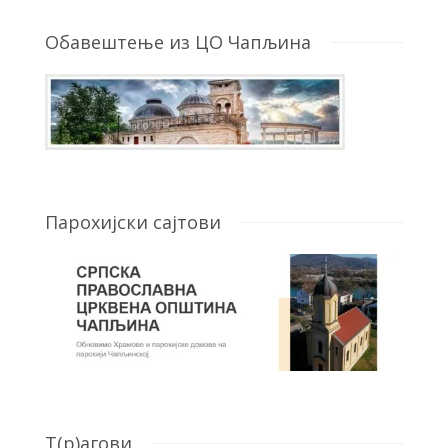
Обавештење из ЦО Чапљина
Парохијски сајтови
T(р)агови