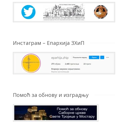
Инстаграм – Епархија ЗХиП
Помоћ за обнову и изградњу