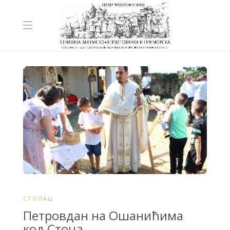
СТОЛАЦ
Петровдан на Ошанићима
код Стоца