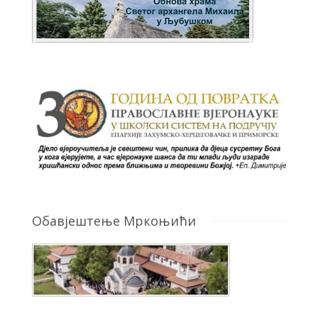
Обавјештење Мркоњићи