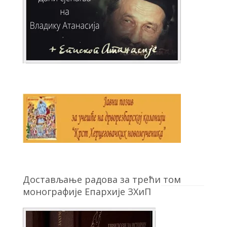
Достављање радова за трећи том
монографије Епархије ЗХиП