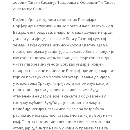
хорови ”Свети Василије Тврдошки и Острошки” и ”Света
Анастасија Српска”.
По Јеванђељу бесједом се обратио Патријарх
Порфирије нагласивши да не постоји љепши усклик од
Васкршњег поздрава, а нарочито када долази из срца,
душе и уста дјеце, која славе Бога у Савиној хумској
земљи, а која су жива истински Духом Светим. Циљ и
повод постојања у свијету је слављење Бога, а човјек је
као свештенослужитељ позван да његује свијет и да
читаву творевину узноси Богу као уздарје. Човјек,
створен по слици и прилици Божијој, примио је дарове
који се показују као могућност усавршавања до мјере
уподобљења Христу. Патријарх је напоменуо како је
неопходно да сви дарови које човјек има буду
утемељени на дару вјере, а сажети и обухваћени у
сведару љубави. Будући да је створен по лику и
подобију Божијем, сваки човјек осјећа потребу за
растом до несавршивог савршенства, које у Богу нема
крај. Глад за таквим савршенством свијет не може да
утоли, јер дубински немир у човјеку превазилази се