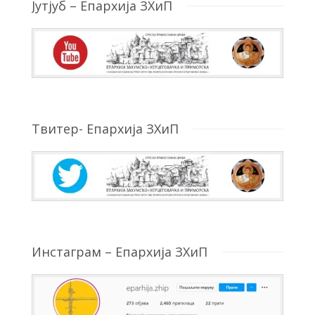
Јутјуб – Епархија ЗХиП
Твитер- Епархија ЗХиП
Инстаграм – Епархија ЗХиП