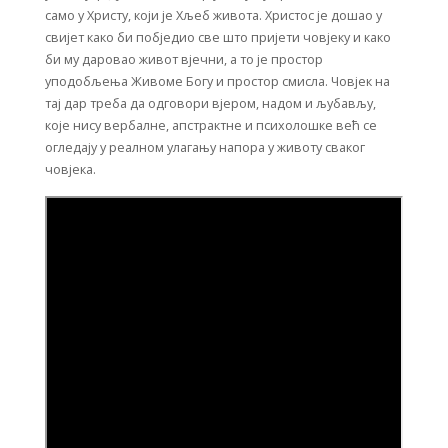
само у Христу, који је Хљеб живота. Христос је дошао у
свијет како би побједио све што пријети човјеку и како
би му даровао живот вјечни, а то је простор
уподобљења Живоме Богу и простор смисла. Човјек на
тај дар треба да одговори вјером, надом и љубављу,
које нису вербалне, апстрактне и психолошке већ се
огледају у реалном улагању напора у животу сваког
човјека.