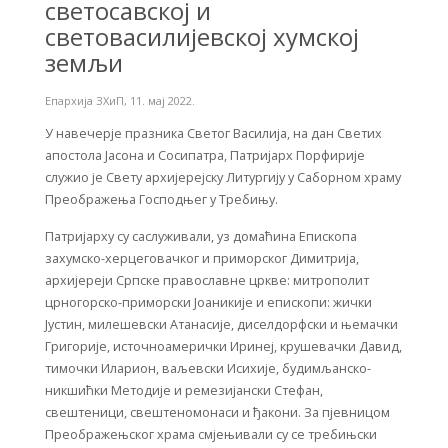
светосавској и
световасилијевској хумској
земљи
Епархија ЗХиП
,
11. мај 2022.
У навечерје празника Светог Василија, на дан Светих
апостола Јасона и Сосипатра, Пaтријарх Порфирије
служио је Свету архијерејску Литургију у Саборном храму
Преображења Господњег у Требињу.
Патријарху су саслуживали, уз домаћина Епископа
захумско-херцеговачког и приморског Димитрија,
архијереји Српске православне цркве: митрополит
црногорско-приморски Јоаникије и епископи: жички
Јустин, милешевски Атанасије, диселдорфски и њемачки
Григорије, источноамерички Иринеј, крушевачки Давид,
тимочки Иларион, ваљевски Исихије, будимљанско-
никшићки Методије и ремезијански Стефан,
свештеници, свештеномонаси и ђакони. За пјевницом
Преображењског храма смјењивали су се требињски