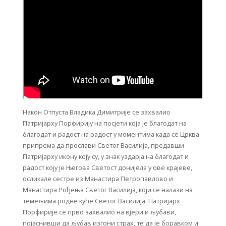
Након Отпуста Владика Димитрије се захвалио
Патријарху Порфирију на посјети која је благодат на
благодат и радост на радост у моментима када се Црква
припрема да прослави Светог Василија, предавши
Патријарху икону коју су, у знак уздарја на благодат и
радост коју је Његова Светост донијела у ове крајеве,
осликале сестре из Манастира Петропавлово и
Манастира Рођења Светог Василија, који се налази на
темељима родне куће Светог Василија. Патријарх
Порфирије се прво захвалио на вјери и љубави,
појаснивши да љубав изгони страх, те да је боравком и