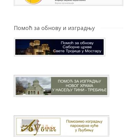
Помоћ за обнову и изградњу