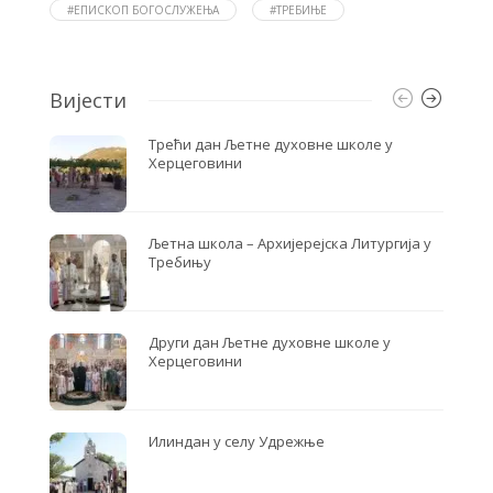
o
r
#ЕПИСКОП БОГОСЛУЖЕЊА
#ТРЕБИЊЕ
k
Вијести
Трећи дан Љетне духовне школе у
Херцеговини
Љетна школа – Архијерејска Литургија у
Требињу
Други дан Љетне духовне школе у
Херцеговини
Илиндан у селу Удрежње