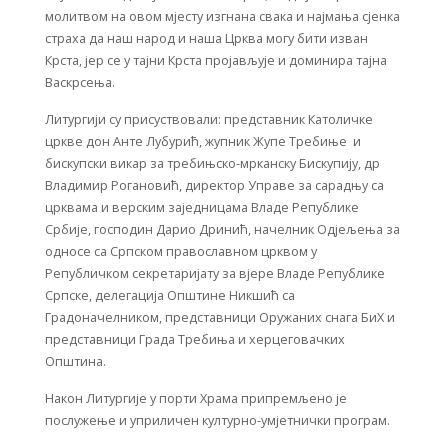
молитвом на овом мјесту изгнана свака и најмања сјенка
страха да наш народ и наша Црква могу бити изван
Крста, јер се у тајни Крста пројављује и доминира тајна
Васкрсења.
Литургији су присуствовали: представник Католичке
цркве дон Анте Лубурић, жупник Жупе Требиње и
бискупски викар за требињско-мрканску Бискупију, др
Владимир Рогановић, директор Управе за сарадњу са
црквама и верским заједницама Владе Републике
Србије, господин Дарио Дринић, начелник Одјељења за
односе са Српском православном црквом у
Републичком секретаријату за вјере Владе Републике
Српске, делегација Општине Никшић са
Градоначелником, представници Оружаних снага БиХ и
представници Града Требиња и херцеговачких
Општина.
Након Литургије у порти Храма припремљено је
послужење и уприличен културно-умјетнички програм.