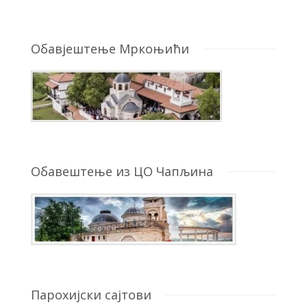
Обавјештење Мркоњићи
Обавештење из ЦО Чапљина
Парохијски сајтови