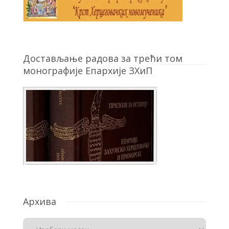
Достављање радова за трећи том
монографије Епархије ЗХиП
Архива