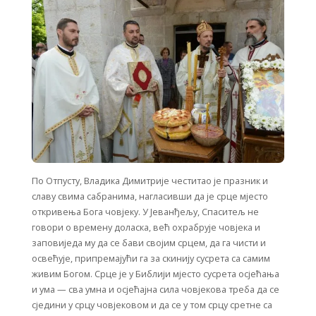
По Отпусту, Владика Димитрије честитао је празник и
славу свима сабранима, нагласивши да је срце мјесто
откривења Бога човјеку. У Јеванђељу, Спаситељ не
говори о времену доласка, већ охрабрује човјека и
заповиједа му да се бави својим срцем, да га чисти и
освећује, припремајући га за скинију сусрета са самим
живим Богом. Срце је у Библији мјесто сусрета осјећања
и ума — сва умна и осјећајна сила човјекова треба да се
сједини у срцу човјековом и да се у том срцу сретне са