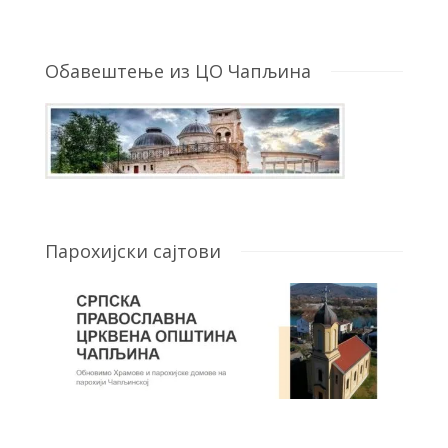
Обавештење из ЦО Чапљина
Парохијски сајтови