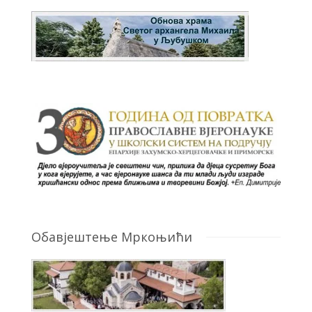
Обавјештење Мркоњићи