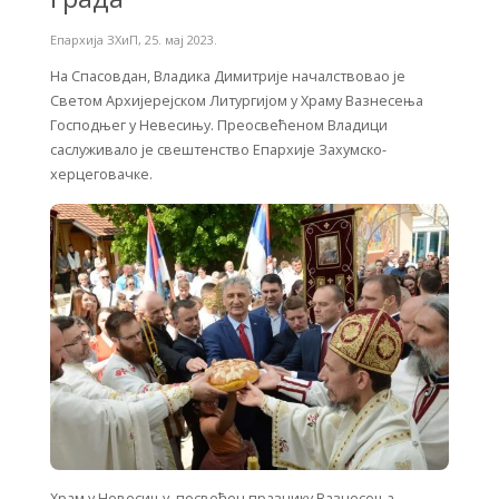
Епархија ЗХиП
,
25. мај 2023.
На Спасовдан, Владика Димитрије началствовао је
Светом Архијерејском Литургијом у Храму Вазнесења
Господњег у Невесињу. Преосвећеном Владици
саслуживало је свештенство Епархије Захумско-
херцеговачке.
Храм у Невесињу, посвећен празнику Вазнесења