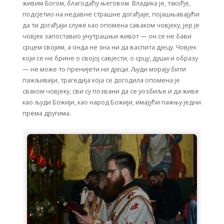
живим Богом, благодаћу његовом. Владика је, такође,
подсјетио на недавне страшне догађаје, појашњавајући
да ти догађаји служе као опомена саваком човјеку, јер је
човјек запоставио унутрашњи живот — он се не бави
срцем својим, а онда не зна ни да васпита дјецу. Човјек
који се не брине о својој савјести, о срцу, души и образу
— не може то пренијети ни дјеци. Људи морају бити
пажљивији, трагедија која се догодила опомена је
сваком човјеку, сви су позвани да се уозбиље и да живе
као људи Божији, као народ Божији, имајући пажњу једни
према другима.