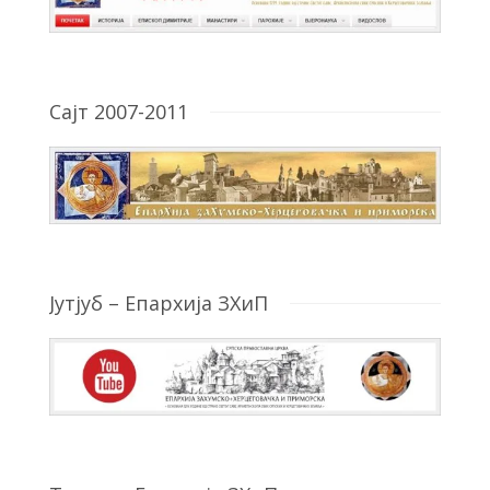
Сајт 2007-2011
Јутјуб – Епархија ЗХиП