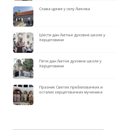
Слава цркве у селу Љекова
Шести дан Љетње духовне школе у
Херцеговини
Пети дан Љетне духовне школе у
Херцеговини
Празник Светих пребиловачких и
осталих херцеговачких мученика