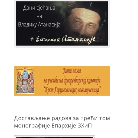
Достављање радова за трећи том
монографије Епархије ЗХиП