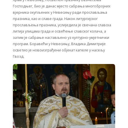
Господњег, био је данас мјесто сабрања многобројних
вјерника окупљених у Невесињу ради прослављања
празника, као и славе града. Након литургијског
прослављења празника, услиједила је свечана славска
литија улицама града и освећење славског колача, а
затим је сабрање настављено уз културно-умјетнички
програм. Боравећи у Невесињу, Владика Димитрије
осветио је новоизграђени објекат капеле у насељу
Гвозд.