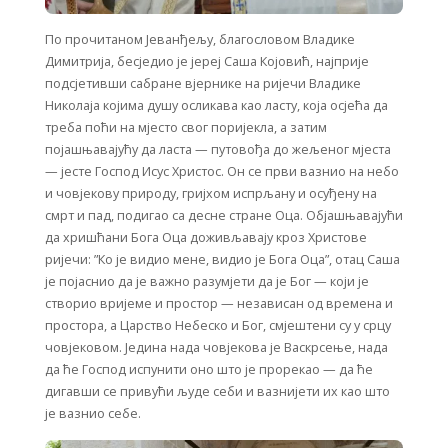
По прочитаном Јеванђељу, благословом Владике
Димитрија, бесједио је јереј Саша Којовић, најприје
подсјетивши сабране вјернике на ријечи Владике
Николаја којима душу осликава као ласту, која осјећа да
треба поћи на мјесто свог поријекла, а затим
појашњавајућу да ласта — путовођа до жељеног мјеста
— јесте Господ Исус Христос. Он се први вазнио на небо
и човјекову природу, гријхом испрљану и осуђену на
смрт и пад, подигао са десне стране Оца. Објашњавајући
да хришћани Бога Оца доживљавају кроз Христове
ријечи: ”Ко је видио мене, видио је Бога Оца”, отац Саша
је појаснио да је важно разумјети да је Бог — који је
створио вријеме и простор — независан од времена и
простора, а Царство Небеско и Бог, смјештени су у срцу
човјековом. Једина нада човјекова је Васкрсење, нада
да ће Господ испунити оно што је прорекао — да ће
дигавши се привући људе себи и вазнијети их као што
је вазнио себе.