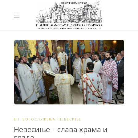
ЕП. БОГОСЛУЖЕЊА
,
НЕВЕСИЊЕ
Невесиње – слава храма и
града