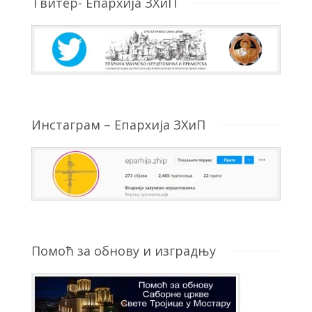
Твитер- Епархија ЗХиП
Инстаграм – Епархија ЗХиП
Помоћ за обнову и изградњу