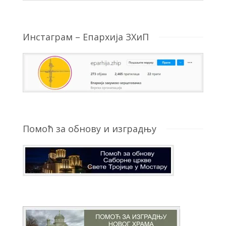
Инстаграм – Епархија ЗХиП
Помоћ за обнову и изградњу