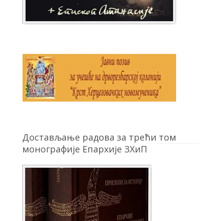
Достављање радова за трећи том
монографије Епархије ЗХиП