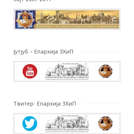
Јутјуб – Епархија ЗХиП
Твитер- Епархија ЗХиП