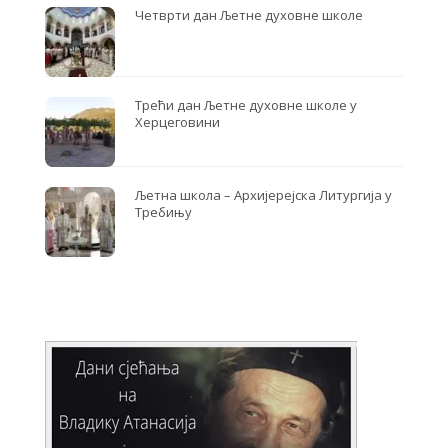
Четврти дан Љетне духовне школе
Трећи дан Љетне духовне школе у
Херцеговини
Љетна школа – Архијерејска Литургија у
Требињу