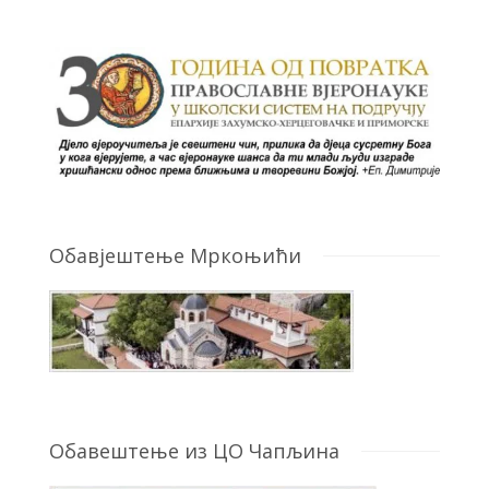
Обавјештење Мркоњићи
Обавештење из ЦО Чапљина