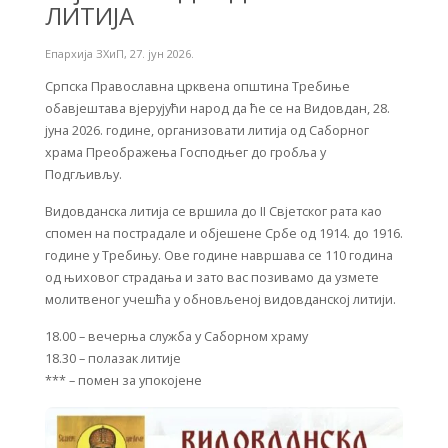
ЛИТИЈА
Епархија ЗХиП
,
27. јун 2026.
Српска Православна црквена општина Требиње
обавјештава вјерујући народ да ће се на Видовдан, 28.
јуна 2026. године, организовати литија од Саборног
храма Преображења Господњег до гробља у
Подгљивљу.
Видовданска литија се вршила до II Свјетског рата као
спомен на пострадале и објешене Србе од 1914. до 1916.
године у Требињу. Ове године навршава се 110 година
од њиховог страдања и зато вас позивамо да узмете
молитвеног учешћа у обновљеној видовданској литији.
18.00 – вечерња служба у Саборном храму
18.30 – полазак литије
*** – помен за упокојене