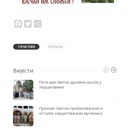
F
T
S
a
w
h
c
i
a
e
t
r
b
t
e
o
e
Т(Р)АГОВИ
#ТРЕБИЊЕ
o
r
k
Вијести
Пети дан Љетне духовне школе у
Херцеговини
Празник Светих пребиловачких и
осталих херцеговачких мученика