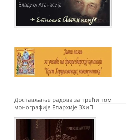
Достављање радова за трећи том
монографије Епархије ЗХиП