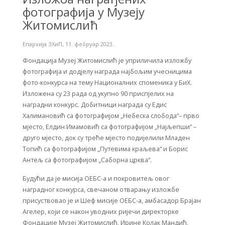
фотографија у Музеју
Житомислић
Епархија ЗХиП
,
11. фебруар 2023.
Фондација Музеј Житомислић је уприличила изложбу
фотографија и додјелу награда најбољим учесницима
фото-конкурса на тему Националних споменика у БиХ.
Изложена су 23 рада од укупно 90 приспјелих на
наградни конкурс. Добитници награда су Едис
Халимановић са фотографијом „Небеска слобода“– прво
мјесто, Елдин Имамовић са фотографијом „Најљепши“ –
друго мјесто, док су треће мјесто подијелили Младен
Топић са фотографијом „Путевима краљева“ и Борис
Антељ са фотографијом „Саборна црква“.
Будући да је мисија ОЕБС-а и покровитељ овог
наградног конкурса, свечаном отварању изложбе
присуствовао је и Шеф мисије ОЕБС-а, амбасадор Брајан
Агелер, који се након уводних ријечи директорке
Фондације Музеј Житомислић, Ирине Колак Мандић,