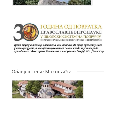
Обавјештење Мркоњићи