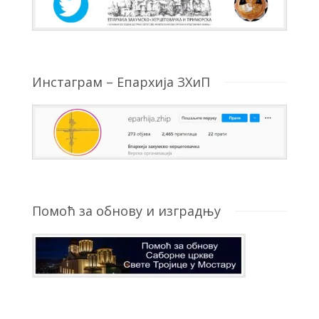
Инстаграм – Епархија ЗХиП
Помоћ за обнову и изградњу