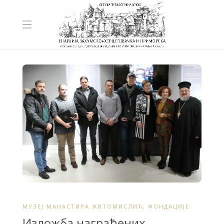
МУЗЕЈ МАНАСТИРА ЖИТОМИСЛИЋ
,
ФОНДАЦИЈЕ
Изложба награђених