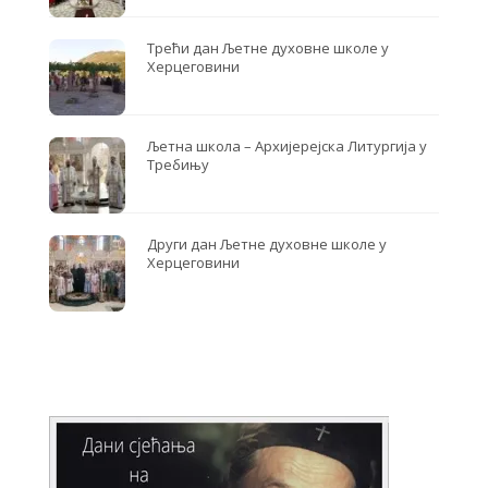
Трећи дан Љетне духовне школе у
Херцеговини
Љетна школа – Архијерејска Литургија у
Требињу
Други дан Љетне духовне школе у
Херцеговини