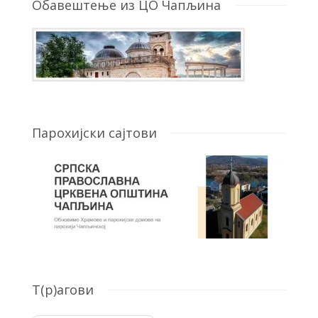
Обавештење из ЦО Чапљина
Парохијски сајтови
T(р)агови