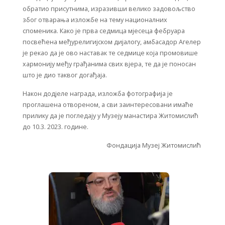
обратио присутнима, изразивши велико задовољство
због отварања изложбе на тему националних
споменика. Како је прва седмица мјесеца фебруара
посвећена међурелигијском дијалогу, амбасадор Агелер
је рекао да је ово наставак те седмице која промовише
хармонију међу грађанима свих вјера, те да је поносан
што је дио таквог догађаја.
Након додјеле награда, изложба фотографија је
проглашена отвореном, а сви заинтересовани имаће
прилику да је погледају у Музеју манастира Житомислић
до 10.3. 2023. године.
Фондација Музеј Житомислић