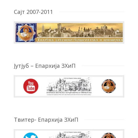
Сајт 2007-2011
Јутјуб – Епархија ЗХиП
Твитер- Епархија ЗХиП