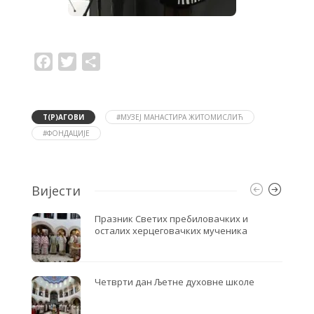
F
T
S
a
w
h
c
i
a
e
t
r
b
t
e
o
e
Т(Р)АГОВИ
#МУЗЕЈ МАНАСТИРА ЖИТОМИСЛИЋ
o
r
#ФОНДАЦИЈЕ
k
Вијести
Празник Светих пребиловачких и
осталих херцеговачких мученика
Четврти дан Љетне духовне школе