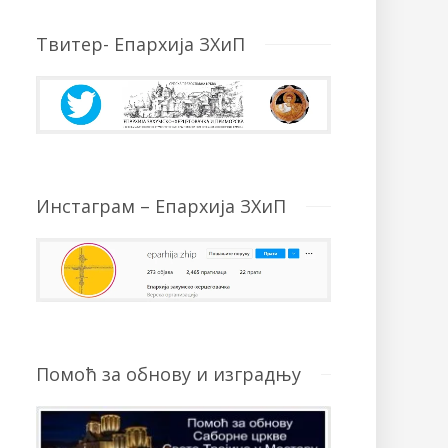
Твитер- Епархија ЗХиП
Инстаграм – Епархија ЗХиП
Помоћ за обнову и изградњу