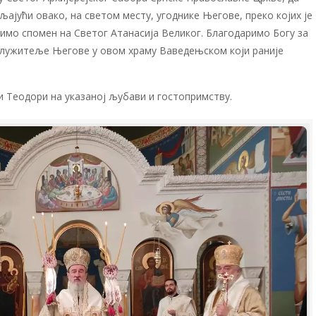
ајући овако, на светом месту, угоднике Његове, преко којих је
вимо спомен на Светог Атанасија Великог. Благодаримо Богу за
лужитеље Његове у овом храму Ваведењском који раније
и Теодори на указаној љубави и гостопримству.