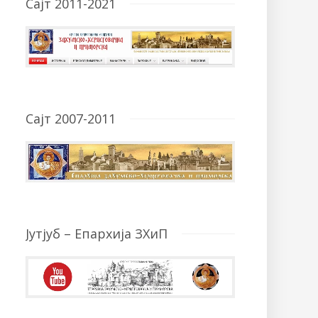
Сајт 2011-2021
Сајт 2007-2011
Јутјуб – Епархија ЗХиП