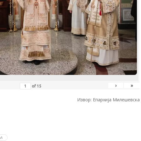
›
»
of
15
Извор: Епархија Милешевска
ЊА