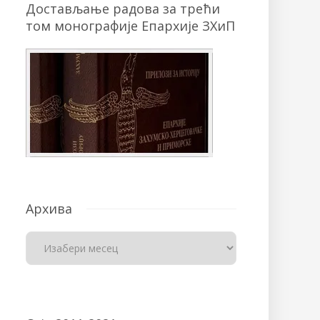
Достављање радова за трећи
том монографије Епархије ЗХиП
Архива