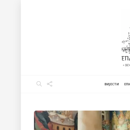
ВИЈЕСТИ
EП