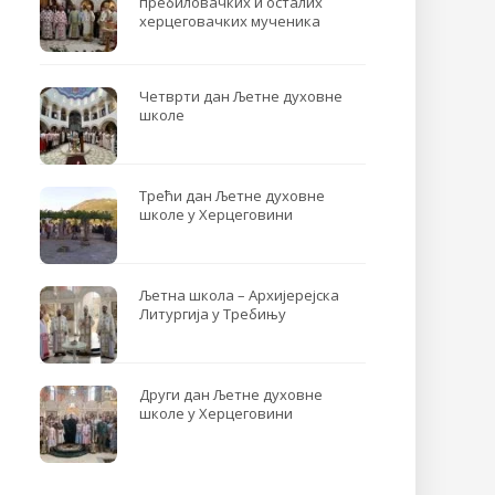
пребиловачких и осталих
херцеговачких мученика
Четврти дан Љетне духовне
школе
Трећи дан Љетне духовне
школе у Херцеговини
Љетна школа – Архијерејска
Литургија у Требињу
Други дан Љетне духовне
школе у Херцеговини