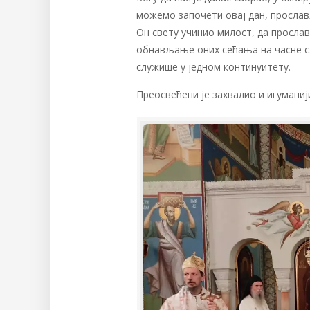
можемо започети овај дан, прослављ
Он свету учинио милост, да просла
обнављање оних сећања на часне с
служише у једном континуитету.
Преосвећени је захвалио и игуманиј