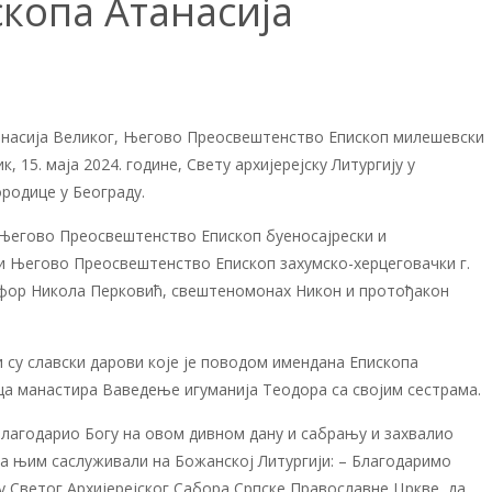
копа Атанасија
анасија Великог, Његово Преосвештенство Епископ милешевски
к, 15. маја 2024. године, Свету архијерејску Литургију у
родице у Београду.
 Његово Преосвештенство Епископ буеносајрески и
и Његово Преосвештенство Епископ захумско-херцеговачки г.
офор Никола Перковић, свештеномонах Никон и протођакон
су славски дарови које је поводом имендана Епископа
а манастира Ваведење игуманија Теодора са својим сестрама.
благодарио Богу на овом дивном дану и сабрању и захвалио
 са њим саслуживали на Божанској Литургији: – Благодаримо
иру Светог Архијерејског Сабора Српске Православне Цркве, да