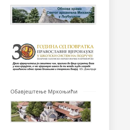
Обавјештење Мркоњићи