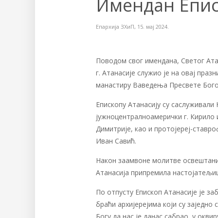
Имендан Епис
Епархија ЗХиП
,
15. мај 2024.
Поводом свог имендана, Светог Ат
г. Атанасије служио је на овај празни
манастиру Ваведења Пресвете Бого
Епископу Атанасију су саслуживали
јужноцентралноамерички г. Кирило 
Димитрије, као и протојереј-ставр
Иван Савић.
Након заамвоне молитве освештани 
Атанасија припремила настојатељиц
По отпусту Епископ Атанасије је за
браћи архијерејима који су заједно
Богу да нас је данас сабрао, у окв