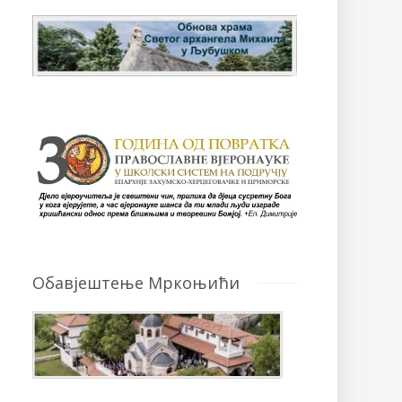
Обавјештење Мркоњићи