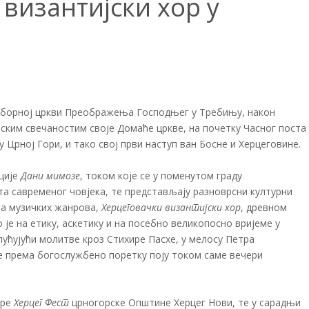
византијски хор у
аборној цркви Преображења Господњег у Требињу, након
ким свечаностим своје Домаће цркве, на почетку Часног поста
 Црној Гори, и тако свој први наступ ван Босне и Херцеговине.
ције
Дани мимозе
, током које се у поменутом граду
та савременог човјека, те представљају разноврсни културни
ва музичких жанрова,
Херцеговачки византијски хор
, древном
је на етику, аскетику и на посебно великопосно вријеме у
ућујући молитве кроз Стихире Пасхе, у мелосу Петра
се према богослужбено поретку поју током саме вечери
уре
Херцег Фест
црногорске
Општине Херцег Нови, те у сарадњи