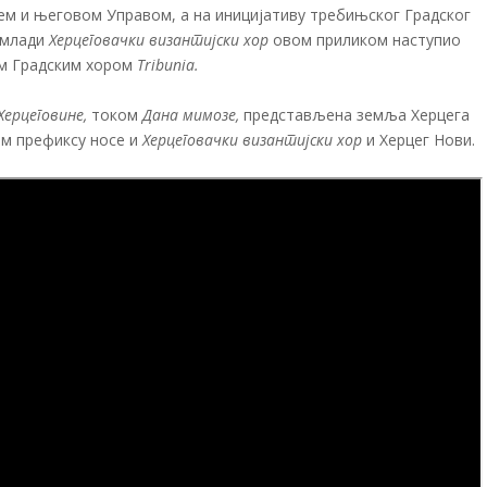
 и његовом Управом, а на иницијативу требињског Градског
 млади
Херцеговачки византијски хор
овом приликом наступио
им Градским хором
Tribunia.
Херцеговине,
током
Дана мимозе,
представљена земља Херцега
ом префиксу носе и
Херцеговачки византијски хор
и Херцег Нови.