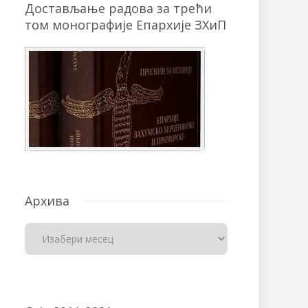
Достављање радова за трећи
том монографије Епархије ЗХиП
Архива