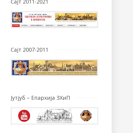
Сајт 2011-2021
Сајт 2007-2011
Јутјуб – Епархија ЗХиП