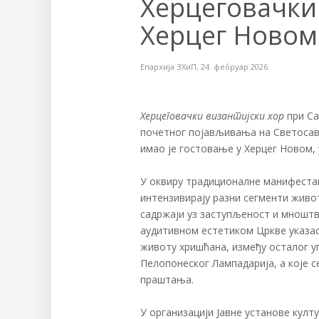
Херцеговачки 
Херцег Новом
Епархија ЗХиП
,
24. фебруар 2026.
Херцеговачки византијски хор
при С
почетног појављивања на Светосавс
имао је гостовање у Херцег Новом, у
У оквиру традиционалне манифеста
интензивирају разни сегменти живо
садржаји уз заступљеност и мношт
аудитивном естетиком Цркве указао 
животу хришћана, између осталог уп
Пелопонеског Лампадарија, а које 
праштања.
У организацији Јавне установе култ