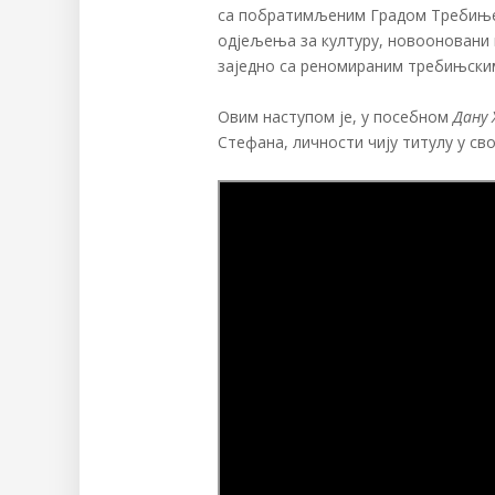
са побратимљеним Градом Требињем
одјељења за културу, новооновани
заједно са реномираним требињск
Овим наступом је, у посебном
Дану 
Стефана, личности чију титулу у св