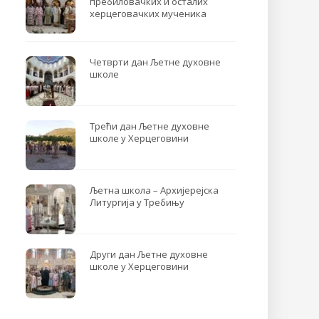
пребиловачких и осталих
херцеговачких мученика
Четврти дан Љетне духовне
школе
Трећи дан Љетне духовне
школе у Херцеговини
Љетна школа – Архијерејска
Литургија у Требињу
Други дан Љетне духовне
школе у Херцеговини