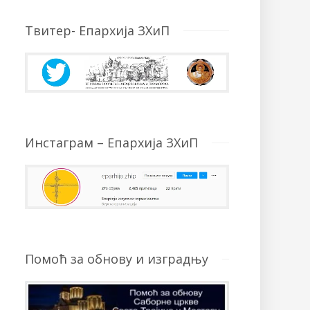
Твитер- Епархија ЗХиП
Инстаграм – Епархија ЗХиП
Помоћ за обнову и изградњу