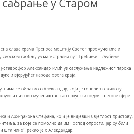
 сабрање у Старом
ена слава храма Преноса моштију Светог првомученика и
 у сеоском гробљу уз магистрални пут Требиње – Љубиње.
реј-ставрофор Александар Илић уз саслужење надлежног пароха
уке и вјерујућег народа овога краја.
тнима се обратио о.Александар, који је говорио о животу
акнувши његово мучеништво као врхунски подвиг његове вјере
ка и Архиђакона Стефана, који је видјевши Свјетлост Христову,
теља, за које се помолио да им Господ опрости, јер су били
и шта чине”, рекао је о.Алекдандар.