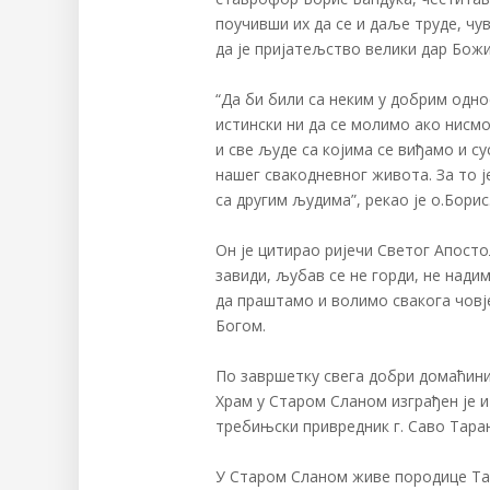
поучивши их да се и даље труде, чу
да је пријатељство велики дар Божиј
“Да би били са неким у добрим одн
истински ни да се молимо ако нисмо
и све људе са којима се виђамо и с
нашег свакодневног живота. За то ј
са другим људима”, рекао је о.Борис
Он је цитирао ријечи Светог Апосто
завиди, љубав се не горди, не нади
да праштамо и волимо свакога човј
Богом.
По завршетку свега добри домаћини
Храм у Старом Сланом изграђен је и 
требињски привредник г. Саво Тара
У Старом Сланом живе породице Тар