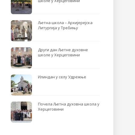
школе у Херцеговини
Љетна школа – Архијерејска
Литургија у Требињу
Други дан Љетне духовне
школе у Херцеговини
Илиндан у селу Удрежње
Почела Љетна духовна школа у
Херцеговини