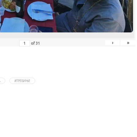
›
»
of
31
А
#ТРЕБИЊЕ