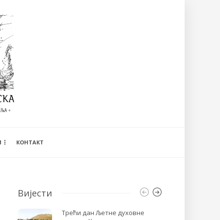
И
КОНТАКТ
Вијести
Трећи дан Љетне духовне