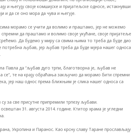
вају и његују своје комшијске и пријатељске односе, истакнувши
и и да се оно мора да чува и његује.
осима морамо се учити да волимо и праштамо, јер не можемо
 спремни да праштамо и волимо своје укућане, своје пријатеље
усрећемо. Да будемо у миру са свима њима то треба да буде дио
е потребна љубав, јер љубав треба да буде мјера нашег односа
.
ла Павла да “љубав дуго трпи, благотворна је, љубав не
ма се”, те на крају обраћања закључио да морамо бити спремни
ека, јер наш однос према ближњим је слика нашег односа са
 су за све присутне припремили трпезу љубави.
освештан 31. августа 2014. године. Ктитор храма је угледни
на.
ана, Укропина и Паранос. Као крсну славу Таране прослављају