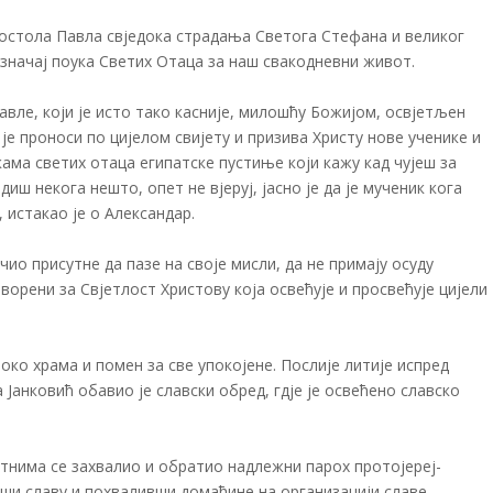
апостола Павла свједока страдања Светога Стефана и великог
 значај поука Светих Отаца за наш свакодневни живот.
авле, који је исто тако касније, милошћу Божијом, освјетљен
је проноси по цијелом свијету и призива Христу нове ученике и
кама светих отаца египатске пустиње који кажу кад чујеш за
идиш некога нешто, опет не вјеруј, јасно је да је мученик кога
 истакао је о Александар.
учио присутне да пазе на своје мисли, да не примају осуду
ворени за Свјетлост Христову која освећује и просвећује цијели
 око храма и помен за све упокојене. Послије литије испред
Јанковић обавио је славски обред, гдје је освећено славско
утнима се захвалио и обратио надлежни парох протојереј-
ши славу и похваливши домаћине на организацији славе,