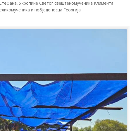
 Стефана, Укропине Светог свештеномученика Климента
еликомученика и побједоносца Георгија.