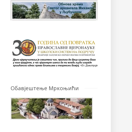
Обавјештење Мркоњићи