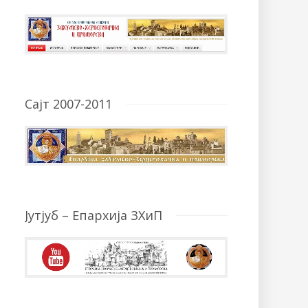
Сајт 2007-2011
Јутјуб – Епархија ЗХиП