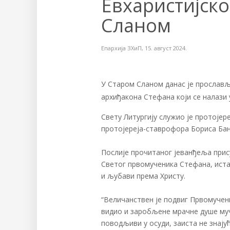
Евхаристијско
Сланом
Епархија ЗХиП
,
15. август 2024.
У Старом Сланом данас је прослављ
архиђакона Стефана који се налази
Свету Литургију служио је протоје
протојереја-ставрофора Бориса Банд
Послије прочитаног јеванђеља прису
Светог првомученика Стефана, ист
и љубави према Христу.
“Величанствен је подвиг Првомучени
видио и заробљене мрачне душе мучи
поводљиви у осуди, заиста не знајућ