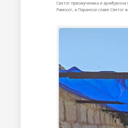
Светог првомученика и архиђакона
Римског, а Параноси славе Светог в