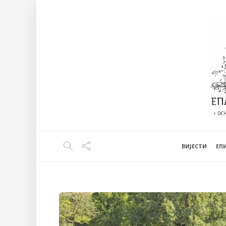
ВИЈЕСТИ
EП