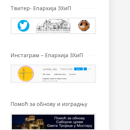
Твитер- Епархија ЗХиП
Инстаграм – Епархија ЗХиП
Помоћ за обнову и изградњу