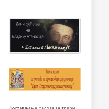
Достављање радова за трећи