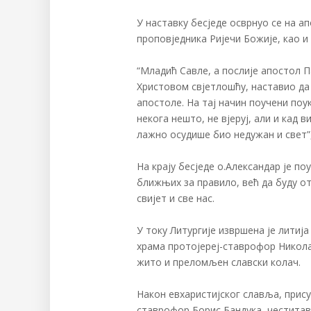
У наставку бесједе осврнуо се на 
проповједника Ријечи Божије, као и
“Младић Савле, а послије апостол П
Христовом свјетлошћу, наставио да 
апостоле. На тај начин поучени поу
некога нешто, не вјеруј, али и кад в
лажно осудише био недужан и свет”,
На крају бесједе о.Александар је по
ближњих за правило, већ да буду от
свијет и све нас.
У току Литургије извршена је литија
храма протојереј-ставрофор Никола 
жито и преломљен славски колач.
Након евхаристијског славља, прис
ставрофор Борис Бандука, честитав