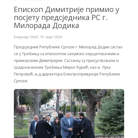
Епископ Димитријe примио у
посјету предсједника РС г.
Милорада Додика
Епархија ЗХиП
,
19. март 2024.
Предсједник Републике Српске г. Милорад Додик састао
се у Требињу са епископом захумско-херцеговачким и
приморским Димитријем. Састанку су присуствовали и
градоначелник Требиња Мирко Ћурић, као и Лука
Петровић, в.д директора Електропривреде Републике
Српске.