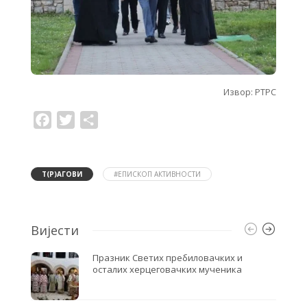
Извор: РТРС
F
T
S
a
w
h
c
i
a
e
t
r
b
t
e
o
e
Т(Р)АГОВИ
#ЕПИСКОП АКТИВНОСТИ
o
r
k
Вијести
Празник Светих пребиловачких и
осталих херцеговачких мученика