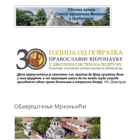
Обавјештење Мркоњићи