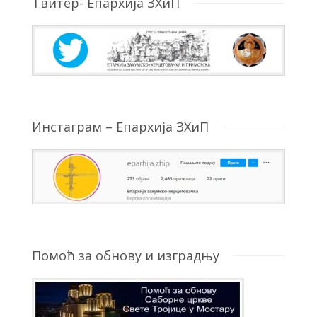
Твитер- Епархија ЗХиП
Инстаграм – Епархија ЗХиП
Помоћ за обнову и изградњу