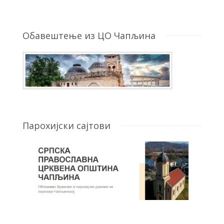
Обавештење из ЦО Чапљина
Парохијски сајтови