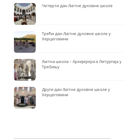
Четврти дан Љетне духовне школе
Трећи дан Љетне духовне школе у
Херцеговини
Љетна школа – Архијерејска Литургија у
Требињу
Други дан Љетне духовне школе у
Херцеговини