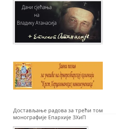
Достављање радова за трећи том
монографије Епархије ЗХиП