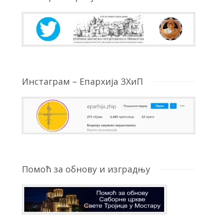
Инстаграм – Епархија ЗХиП
Помоћ за обнову и изградњу