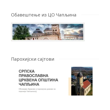
Обавештење из ЦО Чапљина
Парохијски сајтови