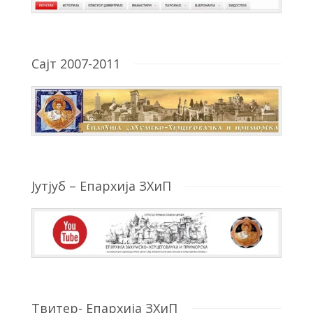
Сајт 2007-2011
Јутјуб – Епархија ЗХиП
Твитер- Епархија ЗХиП