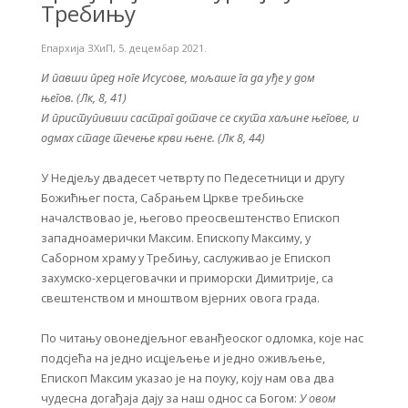
Требињу
Епархија ЗХиП
,
5. децембар 2021.
И павши пред ноге Исусове, мољаше га да уђе у дом
његов. (Лк, 8, 41)
И приступивши састраг дотаче се скута хаљине његове, и
одмах стаде течење крви њене. (Лк 8, 44)
У Недјељу двадесет четврту по Педесетници и другу
Божићњег поста, Сабрањем Цркве требињске
началствовао је, његово преосвештенство Епископ
западноамерички Максим. Епископу Максиму, у
Саборном храму у Требињу, саслуживао је Епископ
захумско-херцеговачки и приморски Димитрије, са
свештенством и мноштвом вјерних овога града.
По читању овонедјељног еванђеоског одломка, које нас
подсјећа на једно исцјељење и једно оживљење,
Епископ Максим указао је на поуку, коју нам ова два
чудесна догађаја дају за наш однос са Богом:
У овом