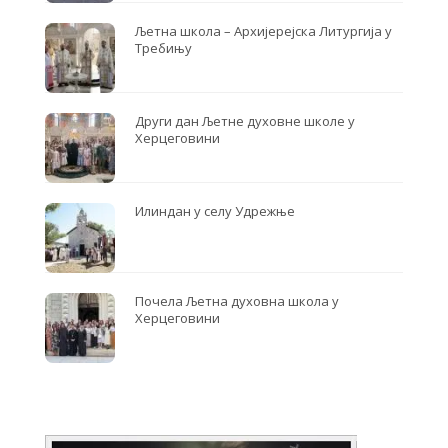
Љетна школа – Архијерејска Литургија у
Требињу
Други дан Љетне духовне школе у
Херцеговини
Илиндан у селу Удрежње
Почела Љетна духовна школа у
Херцеговини