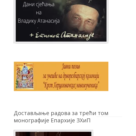
Достављање радова за трећи том
монографије Епархије ЗХиП