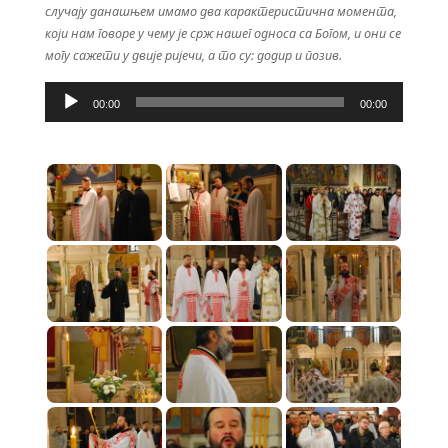
случају данашњем имамо два карактеристична момента,
који нам говоре у чему је срж нашег односа са Богом, и они се
могу сажети у двије ријечи, а то су: додир и позив.
Прегледач
звучних
00:00
00:00
записа