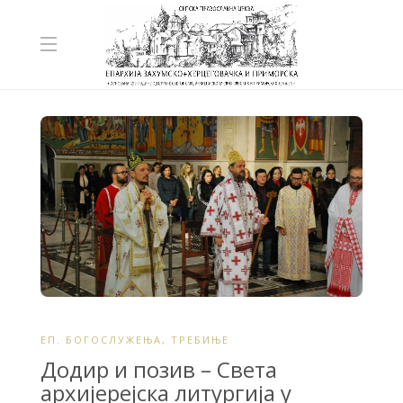
ЕП. БОГОСЛУЖЕЊА
,
ТРЕБИЊЕ
Додир и позив – Света
архијерејска литургија у