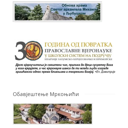
Обавјештење Мркоњићи