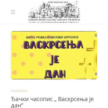
ЧАПЉИНА
Ђачки часопис „ Васкрсења је
дан“