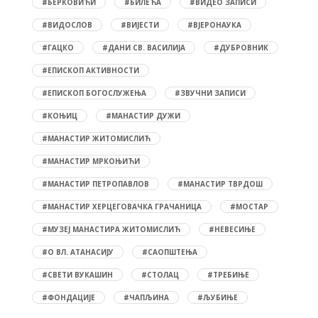
#БЕРКОВИЋИ
#БИЛЕЋА
#ВИДЕО ЗАПИСИ
#ВИДОСЛОВ
#ВИЈЕСТИ
#ВЈЕРОНАУКА
#ГАЦКО
#ДАНИ СВ. ВАСИЛИЈА
#ДУБРОВНИК
#ЕПИСКОП АКТИВНОСТИ
#ЕПИСКОП БОГОСЛУЖЕЊА
#ЗВУЧНИ ЗАПИСИ
#КОЊИЦ
#МАНАСТИР ДУЖИ
#МАНАСТИР ЖИТОМИСЛИЋ
#МАНАСТИР МРКОЊИЋИ
#МАНАСТИР ПЕТРОПАВЛОВ
#МАНАСТИР ТВРДОШ
#МАНАСТИР ХЕРЦЕГОВАЧКА ГРАЧАНИЦА
#МОСТАР
#МУЗЕЈ МАНАСТИРА ЖИТОМИСЛИЋ
#НЕВЕСИЊЕ
#О ВЛ. АТАНАСИЈУ
#САОПШТЕЊА
#СВЕТИ ВУКАШИН
#СТОЛАЦ
#ТРЕБИЊЕ
#ФОНДАЦИЈЕ
#ЧАПЉИНА
#ЉУБИЊЕ