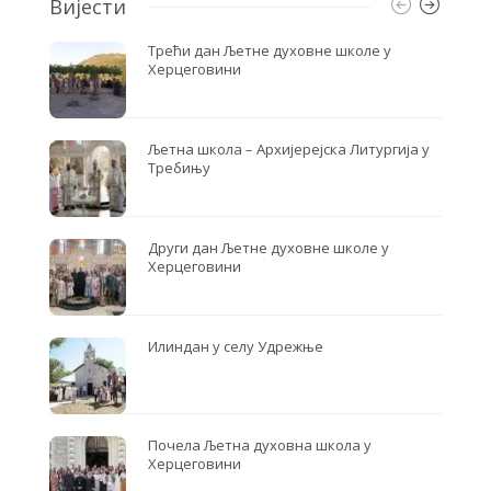
Вијести
Трећи дан Љетне духовне школе у
Херцеговини
Љетна школа – Архијерејска Литургија у
Требињу
Други дан Љетне духовне школе у
Херцеговини
Илиндан у селу Удрежње
Почела Љетна духовна школа у
Херцеговини