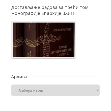
Достављање радова за трећи том
монографије Епархије ЗХиП
Архива