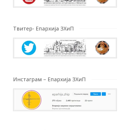
Твитер- Епархија ЗХиП
Инстаграм – Епархија ЗХиП