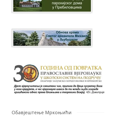
Обавјештење Мркоњићи