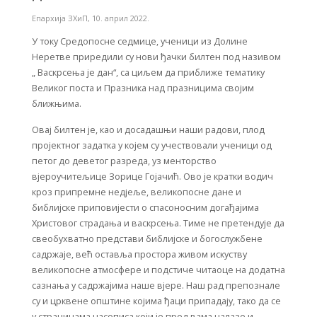
Епархија ЗХиП
,
10. април 2022.
У току Средопосне седмице, ученици из Долине
Неретве приредили су нови ђачки билтен под називом
„ Васкрсења је дан“, са циљем да приближе тематику
Великог поста и Празника над празницима својим
ближњима.
Овај билтен је, као и досадашњи наши радови, плод
пројектног задатка у којем су учествовали ученици од
петог до деветог разреда, уз менторство
вјероучитељице Зорице Гојачић. Ово је кратки водич
кроз припремне недјеље, великопосне дане и
библијске приповијести о спасоносним догађајима
Христовог страдања и васкрсења. Тиме не претендује да
свеобухватно представи библијске и богослужбене
садржаје, већ оставља простора живом искуству
великопосне атмосфере и подстиче читаоце на додатна
сазнања у садржајима наше вјере. Наш рад препознале
су и црквене општине којима ђаци припадају, тако да се
у страницама часописа који је пред вама налазе и