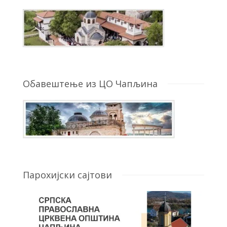
Обавештење из ЦО Чапљина
Парохијски сајтови