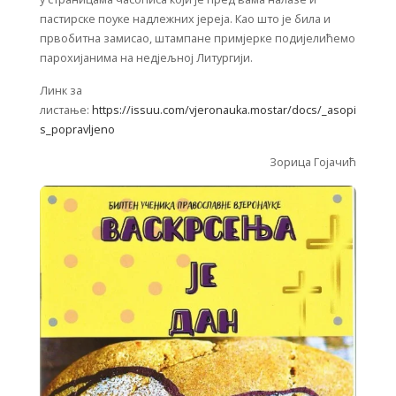
пастирске поуке надлежних јереја. Као што је била и
првобитна замисао, штампане примјерке подијелићемо
парохијанима на недјељној Литургији.
Линк за
листање:
https://issuu.com/vjeronauka.mostar/docs/_asopi
s_popravljeno
Зорица Гојачић