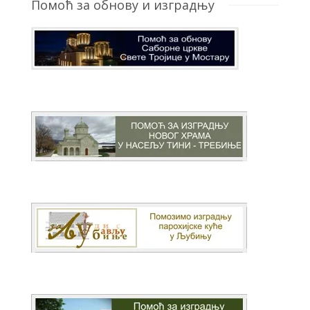
Помоћ за обнову и изградњу