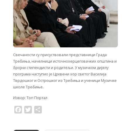
Свечаности су присуствовали представници Града
Требиња, начелници источнохерцеговачких општина и
бројни стипендисти и родитељи. У музичком дијелу
програма наступио је Црквени хор светог Василија
Тврдошког и Острошког из Требиња и ученици Музичке
школе Требиње.
Извор: Топ Портал
F
T
S
a
w
h
c
i
a
e
t
r
b
t
e