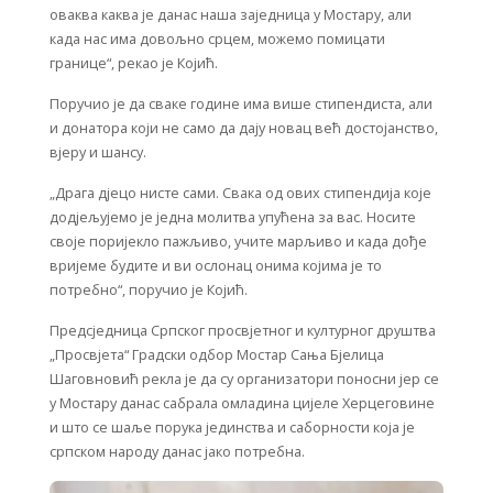
оваква каква је данас наша заједница у Мостару, али
када нас има довољно срцем, можемо помицати
границе“, рекао је Којић.
Поручио је да сваке године има више стипендиста, али
и донатора који не само да дају новац већ достојанство,
вјеру и шансу.
„Драга дјецо нисте сами. Свака од ових стипендија које
додјељујемо је једна молитва упућена за вас. Носите
своје поријекло пажљиво, учите марљиво и када дође
вријеме будите и ви ослонац онима којима је то
потребно“, поручио је Којић.
Предсједница Српског просвјетног и културног друштва
„Просвјета“ Градски одбор Мостар Сања Бјелица
Шаговновић рекла је да су организатори поносни јер се
у Мостару данас сабрала омладина цијеле Херцеговине
и што се шаље порука јединства и саборности која је
српском народу данас јако потребна.