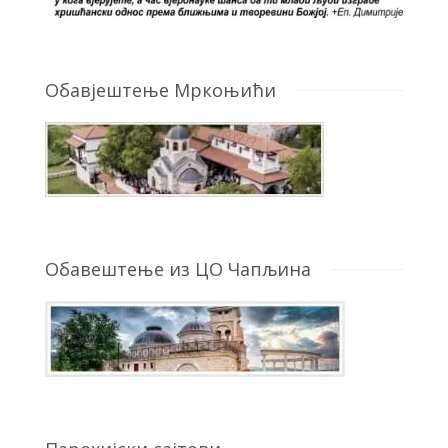
Обавјештење Мркоњићи
Обавештење из ЦО Чапљина