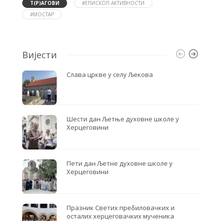
o
e
Т(Р)АГОВИ
#ЕПИСКОП АКТИВНОСТИ
o
r
#МОСТАР
k
Вијести
Слава цркве у селу Љекова
Шести дан Љетње духовне школе у
Херцеговини
Пети дан Љетне духовне школе у
Херцеговини
Празник Светих пребиловачких и
осталих херцеговачких мученика