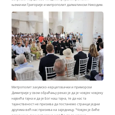
њемачки Григорије и митрополит далматински Никодим.
Митрополит захумско-херцеговачки и приморски
Димитрије у свом обраћању рекао је да је човјек човјеку
највећа тајна и да је Бог наш тајна, те да нас та
тајанственост не призива да постанемо странци једни
другима већ нас призива на заједницу. ”Човјек је биће