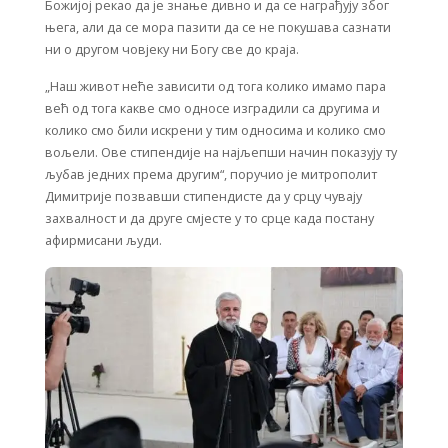
Божијој рекао да је знање дивно и да се награђују због
њега, али да се мора пазити да се не покушава сазнати
ни о другом човјеку ни Богу све до краја.
„Наш живот неће зависити од тога колико имамо пара
већ од тога какве смо односе изградили са другима и
колико смо били искрени у тим односима и колико смо
вољели. Ове стипендије на најљепши начин показују ту
љубав једних према другим“, поручио је митрополит
Димитрије позвавши стипендисте да у срцу чувају
захвалност и да друге смјесте у то срце када постану
афирмисани људи.