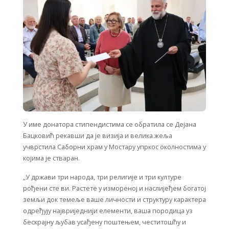
У име донатора стипендистима се обратила се Дејана
Бацковић рекавши да је визија и велика жеља
учврстила Саборни храм у Мостару упркос околностима у
којима је стваран.
„У држави три народа, три религије и три културе
рођени сте ви. Растете у измореној и наслијеђем богатој
земљи док темеље ваше личности и структуру карактера
одређују највриједнији елементи, ваша породица уз
бескрајну љубав усађену поштењем, честитошћу и