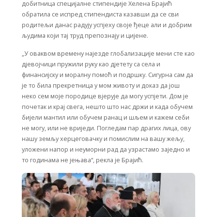
добитница специјалне стипендије Хелена Брајић
обратила се испред стипендиста казавши да се сви
родитељи данас радују успјеху своје ђеце али и добрим
људима који тај труд препознају и цијене.
„У оваквом времену најезде глобализације мени сте као
дјевојчици пружили руку као дјетету са села и
финансијску и моралну помоћ и подршку. Сигурна сам да
је то била прекретница у мом животу и доказ да још
неко сем моје породице вјерује да могу успјети. Дом је
почетак и крај свега, нешто што нас држи и када обучем
бијели мантил или обучем ранац и шљем и кажем себи
не могу, или не вриједи. Погледам пар драгих лица, ову
нашу земљу херцеговачку и помислим на вашу жељу,
уложени напор и неуморни рад да узрастамо заједно и
то годинама не јењава“, рекла је Брајић.