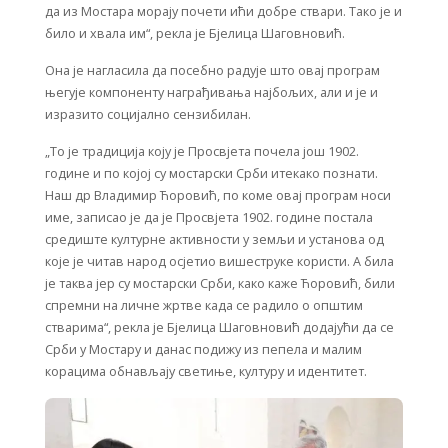
да из Мостара морају почети ићи добре ствари. Тако је и
било и хвала им“, рекла је Бјелица Шаговновић.
Она је нагласила да посебно радује што овај програм
његује компоненту награђивања најбољих, али и је и
изразито социјално сензибилан.
„То је традиција коју је Просвјета почела још 1902.
године и по којој су мостарски Срби итекако познати.
Наш др Владимир Ћоровић, по коме овај програм носи
име, записао је да је Просвјета 1902. године постала
средиште културне активности у земљи и установа од
које је читав народ осјетио вишеструке користи. А била
је таква јер су мостарски Срби, како каже Ћоровић, били
спремни на личне жртве када се радило о општим
стварима“, рекла је Бјелица Шаговновић додајући да се
Срби у Мостару и данас подижу из пепела и малим
корацима обнављају светиње, културу и идентитет.