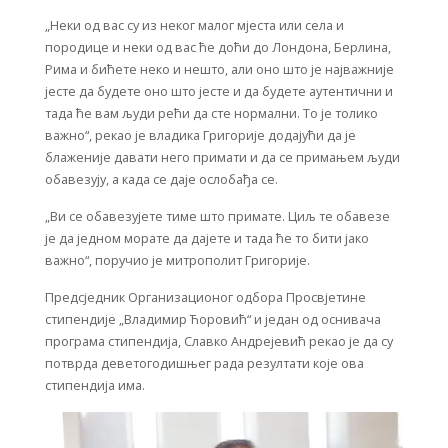
„Неки од вас су из неког малог мјеста или села и
породице и неки од вас ће доћи до Лондона, Берлина,
Рима и бићете неко и нешто, али оно што је најважније
јесте да будете оно што јесте и да будете аутентични и
тада ће вам људи рећи да сте нормални. То је толико
важно“, рекао је владика Григорије додајући да је
блаженије давати него примати и да се примањем људи
обавезују, а када се даје ослобађа се.
„Ви се обавезујете тиме што примате. Циљ те обавезе
је да једном морате да дајете и тада ће то бити јако
важно“, поручио је митрополит Григорије.
Предсједник Организационог одбора Просвјетине
стипендије „Владимир Ћоровић“ и један од оснивача
програма стипендија, Славко Андрејевић рекао је да су
потврда деветогодишњег рада резултати које ова
стипендија има.