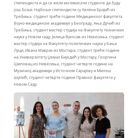
стипендиста и да се жели мотивисати студенте да буду
још бољи. Најбољи стипендисти су Хелена Брајић из
Требиња, студент треће године Медицинског факултета
Војно-медицинске академије у Београду, Ања Дучић из
Требиња, студент мастер студија на Факултету техничких
наука у Новом саду, Јелица Вукосав из Невесиња, студент
мастер студија на Факултету политичких наука у Бања
Луци, Ивана Маврак из Мостара, студент треће године
на Универзитету Џемал Биједић у Мостару, Георгина
Шиповац из Невесиња, студент четврте године на
Музичкој академији у Источном Сарајеву и Милош
Шупић, студент четврте године Правног факултета у
Новом Саду.