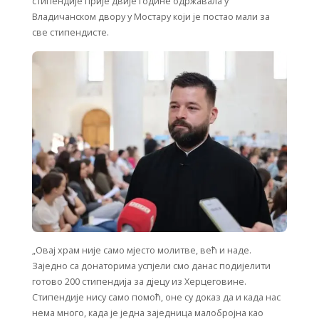
стипендије прије двије године одржавала у
Владичанском двору у Мостару који је постао мали за
све стипендисте.
„Овај храм није само мјесто молитве, већ и наде.
Заједно са донаторима успјели смо данас подијелити
готово 200 стипендија за дјецу из Херцеговине.
Стипендије нису само помоћ, оне су доказ да и када нас
нема много, када је једна заједница малобројна као