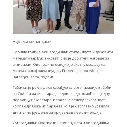
Најбољи стипендисти
Прошле године вишегодишњи стипендиста и даровити
математичар Вук Јанковић био је добитник награде за
активизам. Ове године освојио је златну медаљу на
математичкој олимпијади у Енглеској и посебно је
награђен за тај подвиг.
Табачки је рекла да се сарађује са организацијом „Срби
за Србе“ и да је та сарадња довела до помоћи за једну
породицу из Мостара. Истакла је велику захвалност
компанији Орка из Сарајева која је бесплатно урадила
дигитално рјешење за пријављивање стипендија.
Дугогодишњи Просвјетин стипендиста и овогодишња