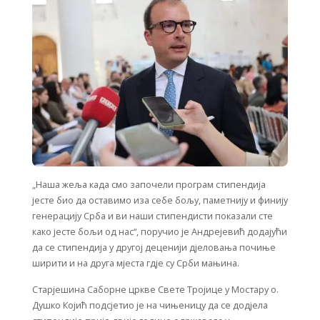
„Наша жеља када смо започели програм стипендија
јесте био да оставимо иза себе бољу, паметнију и финију
генерацију Срба и ви наши стипендисти показали сте
како јесте бољи од нас“, поручио је Андрејевић додајући
да се стипендија у другој деценији дјеловања почиње
ширити и на друга мјеста гдје су Срби мањина.
Старјешина Саборне цркве Свете Тројице у Мостару о.
Душко Којић подсјетио је на чињеницу да се додјела