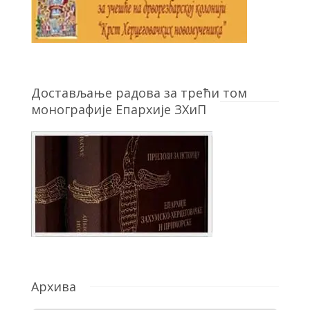
Достављање радова за трећи том
монографије Епархије ЗХиП
Архива