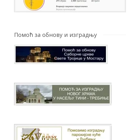
Помоћ за обнову и изградњу