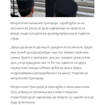
Митрополит њемачки Григорије ,обраћајући се на
свечаности, рекао је да је најважније на свијету за
младе људе и родитеље да имају вјеру која је чудесна
ствар.
„Вјера да можете да нешто урадите и постигнете, вјера
има ту моћ да усредсређује наш пут. Имамо страхове,
сумње, бриге и препреке, али ако немамо пред собом
циљ у који вјерујемо све то ће нас одвести на другу
страну и ми никада нећемо доћи до циља. Вјера
подразумијева усредсређеност ка циљу“, поручио је
митрополит Григорије.
Митрополит Григорије је причајући о свом животном
путу, рођењу и путовању кроз живот поручио
студентима да је најважније да знају ко су, одакле су и да
буду аутентични.