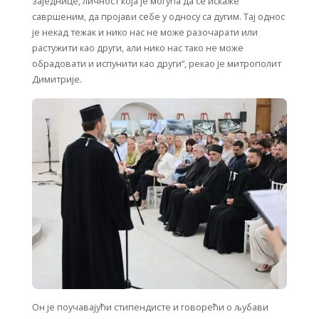
заједнице, личност која је могућа да се искаже
савршеним, да пројави себе у односу са дугим. Тај однос
је некад тежак и нико нас не може разочарати или
растужити као други, али нико нас тако не може
обрадовати и испунити као други“, рекао је митрополит
Димитрије.
Он је поучавајући стипендисте и говорећи о љубави