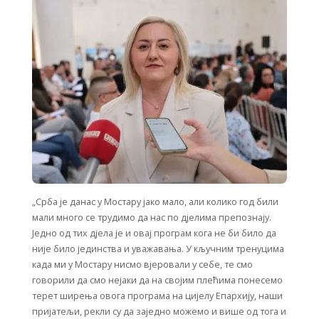
„Срба је данас у Мостару јако мало, али колико год били
мали много се трудимо да нас по дјелима препознају.
Једно од тих дјела је и овај програм кога не би било да
није било јединства и уважавања. У кључним тренуцима
када ми у Мостару нисмо вјеровали у себе, те смо
говорили да смо нејаки да на својим плећима понесемо
терет ширења овога програма на цијелу Епархију, наши
пријатељи, рекли су да заједно можемо и више од тога и