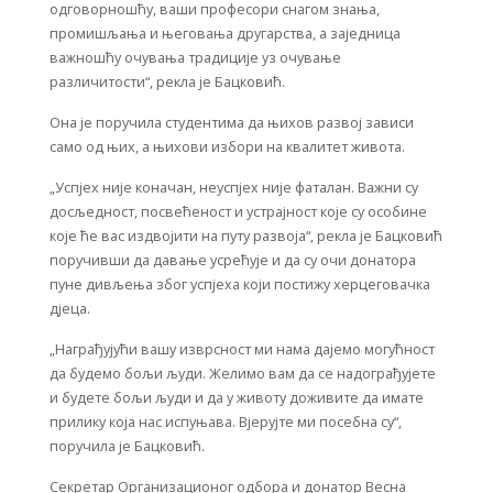
одговорношћу, ваши професори снагом знања,
промишљања и његовања другарства, а заједница
важношћу очувања традиције уз очување
различитости“, рекла је Бацковић.
Она је поручила студентима да њихов развој зависи
само од њих, а њихови избори на квалитет живота.
„Успјех није коначан, неуспјех није фаталан. Важни су
досљедност, посвећеност и устрајност које су особине
које ће вас издвојити на путу развоја“, рекла је Бацковић
поручивши да давање усрећује и да су очи донатора
пуне дивљења због успјеха који постижу херцеговачка
дјеца.
„Награђујући вашу изврсност ми нама дајемо могућност
да будемо бољи људи. Желимо вам да се надограђујете
и будете бољи људи и да у животу доживите да имате
прилику која нас испуњава. Вјерујте ми посебна су“,
поручила је Бацковић.
Секретар Организационог одбора и донатор Весна