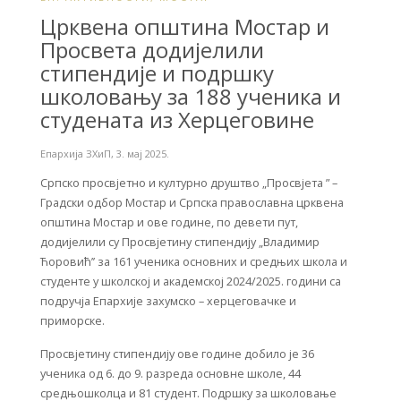
Црквена општина Мостар и
Просвета додијелили
стипендије и подршку
школовању за 188 ученика и
студената из Херцеговине
Епархија ЗХиП
,
3. мај 2025.
Српско просвјетно и културно друштво „Просвјета ” –
Градски одбор Мостар и Српска православна црквена
општина Мостар и ове године, по девети пут,
додијелили су Просвјетину стипендију „Владимир
Ћоровић’’ за 161 ученика основних и средњих школа и
студенте у школској и академској 2024/2025. години са
подручја Епархије захумско – херцеговачке и
приморске.
Просвјетину стипендију ове године добило је 36
ученика од 6. до 9. разреда основне школе, 44
средњошколца и 81 студент. Подршку за школовање