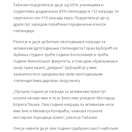
Табачки подсјетила је да је од 2016. ученицима и
студентима додијељено 819 стипендија и 112 награда, те
сакупљено око 510 хиљада евра. Подсјетила је да су
други пут заредом повећани појединачни износи
стипендија.
Рекла је и да је добитник овогодишње награде за
активизам дугогодишњи стипендиста Горан Брборић из
Љубиња студент треће године Богословије и треће
године Филолошког факултета, а поводом објављивања
своје прве књиге „Јулијана“. Брборић је у име
захвалности и заједништва свим овогодишњим
стипендистима даровао своју књигу.
„Прошле године је награда за активизам први пут
носила нечије име и то је било име угледног Мостарца
Бориса Пешке. Ове године награда за активизам носи
име Ане и Миливоја Коларића, чланова познате
мостарске породице Шаин“, рекла је Табачки.
Она је навела да је ове године одабрано шест најбољих