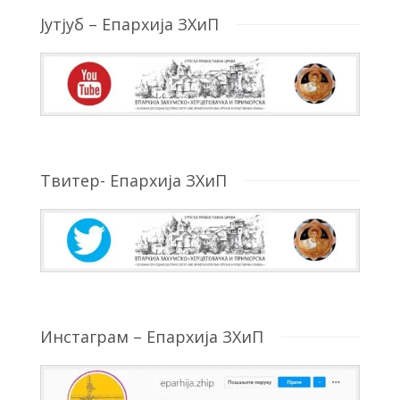
Јутјуб – Епархија ЗХиП
Твитер- Епархија ЗХиП
Инстаграм – Епархија ЗХиП