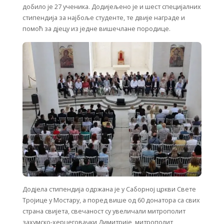
добило је 27 ученика. Додијељено је и шест специјалних
стипендија за најбоље студенте, те двије награде и
помоћ за дјецу из једне вишечлане породице.
Додјела стипендија одржана је у Саборној цркви Свете
Тројице у Мостару, а поред више од 60 донатора са свих
страна свијета, свечаност су увеличали митрополит
захумско-херцеговачки Димитрије, митрополит