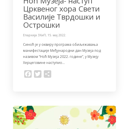
Ноћ Музеја- наступ
Црквеног хора Свети
Василије Тврдошки и
Острошки
Епархија ЗХиП
,
15. мај 2022.
Синоћ је у оквиру програма обиљежавања
манифестације Међународни дан Музеја под
називом “Ноћ Музеја 2022. године”, у Музеју
Херцеговине наступио…
F
T
S
a
w
h
c
i
a
e
t
r
b
t
e
o
e
o
r
k