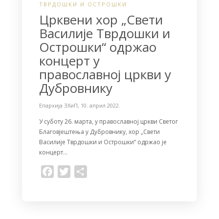
ТВРДОШКИ И ОСТРОШКИ
Црквени хор „Свети
Василије Тврдошки и
Острошки“ одржао
концерт у
православној цркви у
Дубровнику
Епархија ЗХиП
,
10. април 2022.
У суботу 26. марта, у православној цркви Светог
Благовјештења у Дубровнику, хор „Свети
Василије Тврдошки и Острошки“ одржао је
концерт…
F
T
S
a
w
h
c
i
a
e
t
r