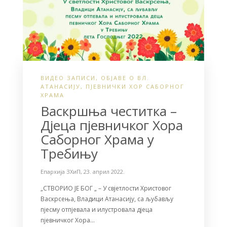
ВИДЕО ЗАПИСИ
,
ОБЈАВЕ О ВЛ.
АТАНАСИЈУ
,
ПЈЕВНИЧКИ ХОР САБОРНОГ
ХРАМА
Васкршња честитка –
Дjеца пjевничког Хора
Саборног Храма у
Требињу
Епархија ЗХиП
,
23. април 2022.
„СТВОРИО ЈЕ БОГ „ – У свjетлости Христовог
Васкрсења, Владици Атанасију, са љубављу
пjесму отпjевала и илустровала дjеца
пjевничког Хора…