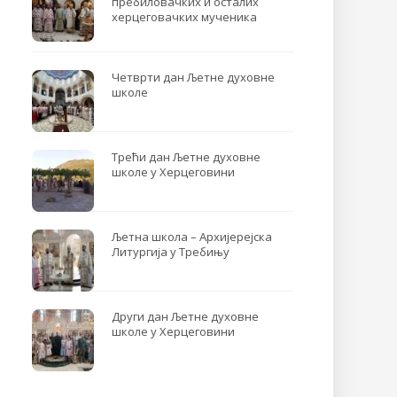
пребиловачких и осталих
херцеговачких мученика
Четврти дан Љетне духовне
школе
Трећи дан Љетне духовне
школе у Херцеговини
Љетна школа – Архијерејска
Литургија у Требињу
Други дан Љетне духовне
школе у Херцеговини