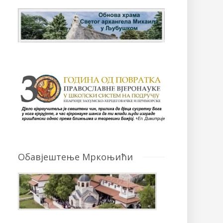
Обавјештење Мркоњићи