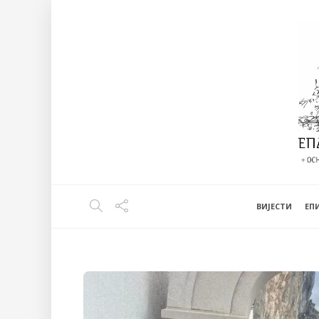
ВИЈЕСТИ
EП