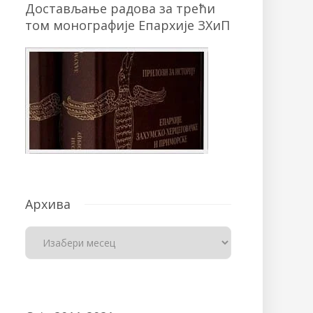
Достављање радова за трећи
том монографије Епархије ЗХиП
Архива