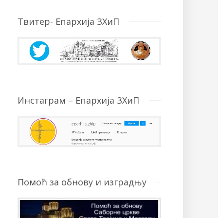
Твитер- Епархија ЗХиП
Инстаграм – Епархија ЗХиП
Помоћ за обнову и изградњу