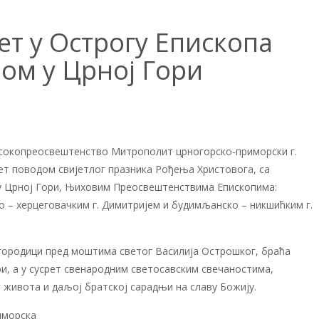
т у Острогу Епископа
јом у Црној Гори
Високопреосвештенство Митрополит црногорско-приморски г.
рет поводом свијетлог празника Рођења Христовога, са
у у Црној Гори, Њиховим Преосвештенствима Епископима:
о – херцеговачким г. Димитријем и будимљанско – никшићким г.
ородици пред моштима светог Василија Острошког, браћа
ри, а у сусрет свенародним светосавским свечаностима,
 живота и даљој братској сарадњи на славу Божију.
иморска