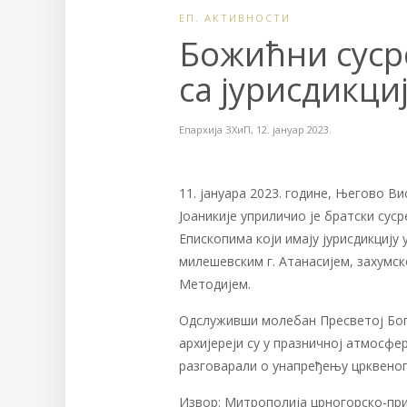
ЕП. АКТИВНОСТИ
Божићни сусре
са јурисдикци
Епархија ЗХиП
,
12. јануар 2023.
11. јануара 2023. године, Његово 
Јоаникије уприличио је братски сус
Епископима који имају јурисдикциј
милешевским г. Атанасијем, захумск
Методијем.
Одслуживши молебан Пресветој Бог
архијереји су у празничној атмосфе
разговарали о унапређењу црквеног
Извор: Митрополија црногорско-пр