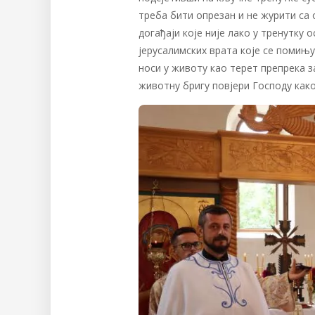
треба бити опрезан и не журити са
догађаји које није лако у тренутку
јерусалимских врата које се помињу 
носи у животу као терет препрека за
животну бригу повјери Господу како