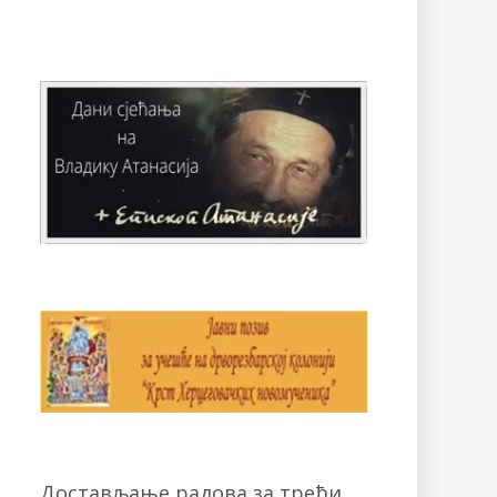
Достављање радова за трећи