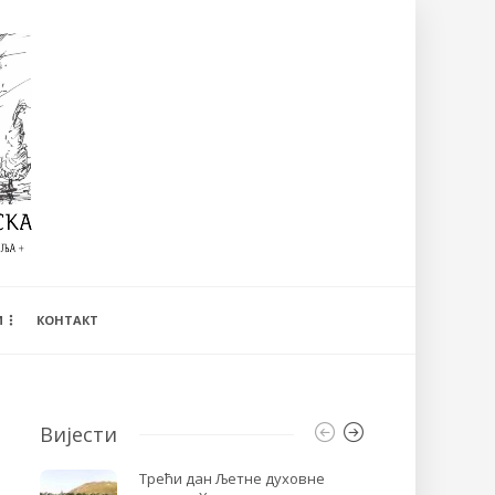
И
КОНТАКТ
Вијести
Трећи дан Љетне духовне