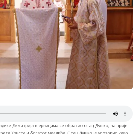
адике Димитрија вјерницима се обратио отац Душко, најприје
рета Христа и богатог младића. Отац Душко је упозорио како