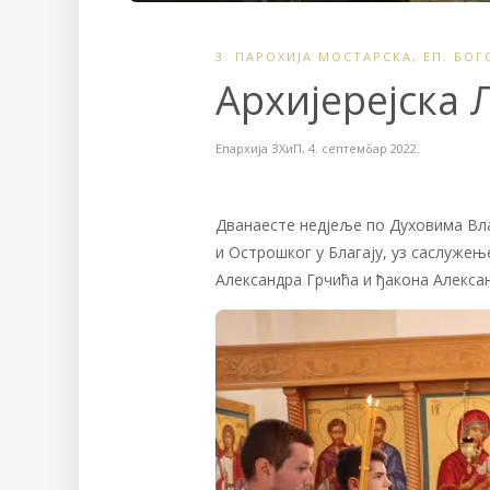
3. ПАРОХИЈА МОСТАРСКА
,
ЕП. БО
Архијерејска Л
Епархија ЗХиП
,
4. септембар 2022.
Дванаесте недјеље по Духовима Вла
и Острошког у Благају, уз саслуже
Александра Грчића и ђакона Алекса