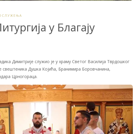
ГОСЛУЖЕЊА
итургија у Благају
дика Димитрије служио је у храму Светог Василија Тврдошког
ње свештеника Душка Којића, Бранимира Боровчанина,
ндара Црногораца.