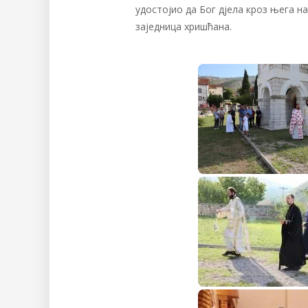
удостојио да Бог дјела кроз њега на
заједница хришћана.