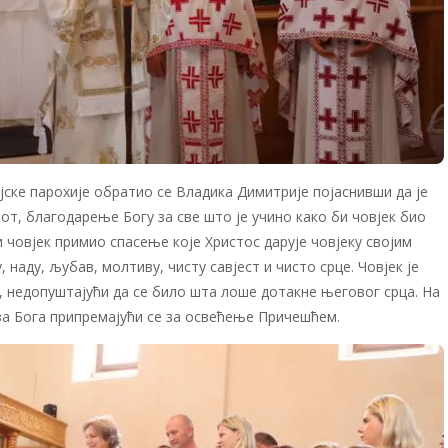
ске парохије обратио се Владика Димитрије појаснивши да је
вот, благодарење Богу за све што је учино како би човјек био
и човјек примио спасење које Христос дарује човјеку својим
 наду, љубав, молтиву, чисту савјест и чисто срце. Човјек је
ла, недопуштајући да се било шта лоше дотакне његовог срца. На
 за Бога припремајући се за освећење Причешћем.