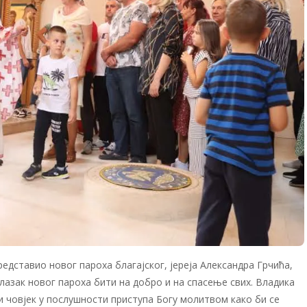
едставио новог пароха благајског, јереја Александра Грчића,
лазак новог пароха бити на добро и на спасење свих. Владика
ки човјек у послушности приступа Богу молитвом како би се