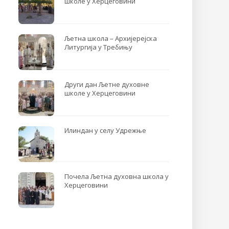
школе у Херцеговини
Љетна школа – Архијерејска
Литургија у Требињу
Други дан Љетне духовне
школе у Херцеговини
Илиндан у селу Удрежње
Почела Љетна духовна школа у
Херцеговини