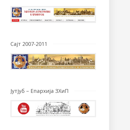
Сајт 2007-2011
Јутјуб – Епархија ЗХиП