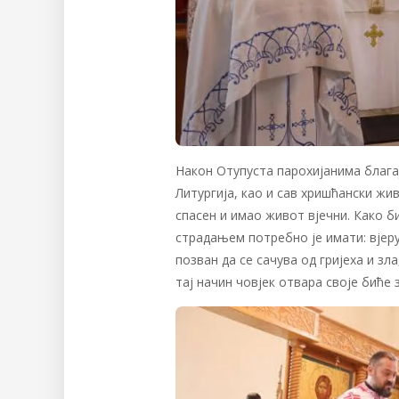
Након Отупуста парохијанима благај
Литургија, као и сав хришћански жи
спасен и имао живот вјечни. Како б
страдањем потребно је имати: вјеру,
позван да се сачува од гријеха и з
тај начин човјек отвара своје биће