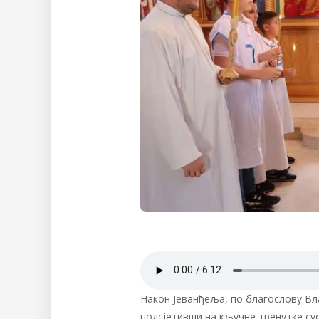
Након Јеванђеља, по благослову Вл
подсјетивши на кључне тренутке сус