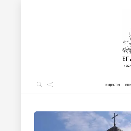
ВИЈЕСТИ
EП