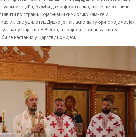
 осудом младића, будући да човјеков свакодневни живот чине
 оставити по страни. Појаснивши симболику камиле и
као иглене уши, отац Душко је нагласио да су бриге које човјек
 улазак у Царство Небеско, а човјек је позван да сваку
 би се настанио у Царству Божијем.