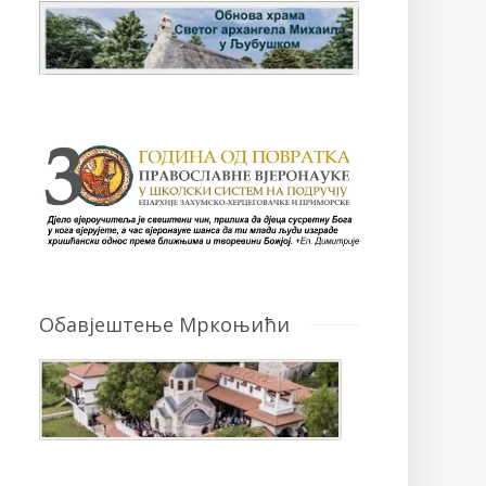
Обавјештење Мркоњићи