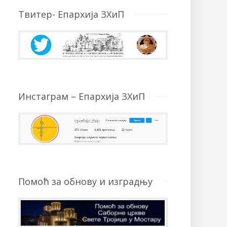
Твитер- Епархија ЗХиП
Инстаграм – Епархија ЗХиП
Помоћ за обнову и изградњу