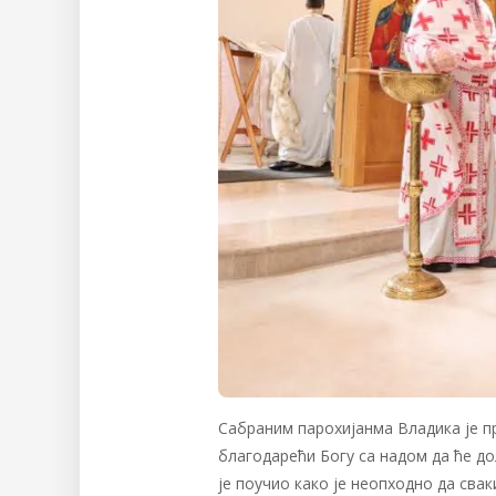
Сабраним парохијанма Владика је пр
благодарећи Богу са надом да ће до
је поучио како је неопходно да сва