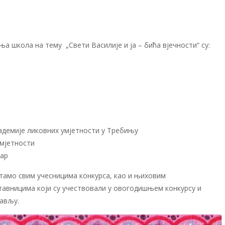
ња школа на тему „Свети Василије и ја – бића вјечности“ су:
кадемије ликовних умјетности у Требињу
умјетности
кар
тамо свим учесницима конкурса, као и њиховим
авницима који су учествовали у овогодишњем конкурсу и
ављу.