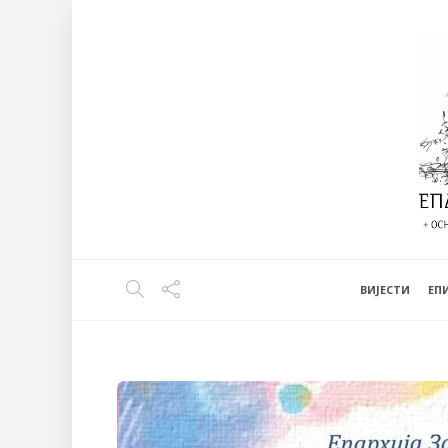
ВИЈЕСТИ
EП