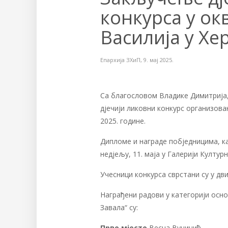
конкурса у ок
Василија у Хе
Епархија ЗХиП
,
9. мај 2025.
Са благословом Владике Димитрија,
дјечији ликовни конкурс организо
2025. године.
Дипломе и награде побједницима, к
недјељу, 11. маја у Галерији Култур
Учесници конкурса сврстани су у дв
Награђени радови у категорији осно
Завала“ су:
Прво мјесто
Весна Вучинић