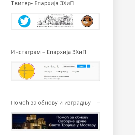
Твитер- Епархија ЗХиП
Инстаграм – Епархија ЗХиП
Помоћ за обнову и изградњу