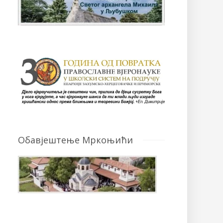
Обавјештење Мркоњићи