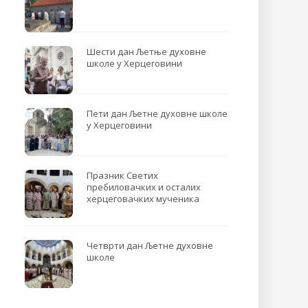
Шести дан Љетње духовне
школе у Херцеговини
Пети дан Љетне духовне школе
у Херцеговини
Празник Светих
пребиловачких и осталих
херцеговачких мученика
Четврти дан Љетне духовне
школе