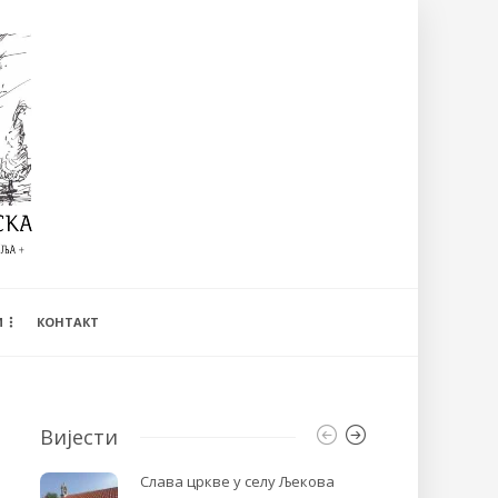
И
КОНТАКТ
Вијести
Слава цркве у селу Љекова