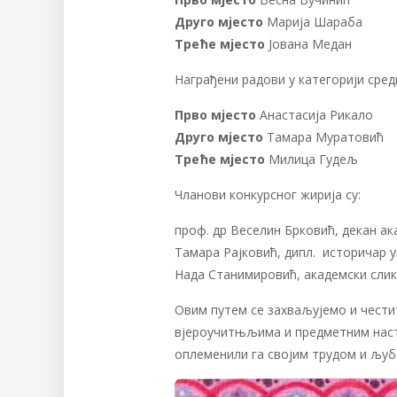
Друго мјесто
Марија Шараба
Треће мјесто
Јована Медан
Награђени радови у категорији сред
Прво мјесто
Анастасија Рикало
Друго мјесто
Тамара Муратовић
Треће мјесто
Милица Гудељ
Чланови конкурсног жирија су:
проф. др Веселин Брковић, декан а
Тамара Рајковић, дипл. историчар 
Нада Станимировић, академски сли
Овим путем се захваљујемо и чести
вјероучитњљима и предметним наст
оплеменили га својим трудом и љуб