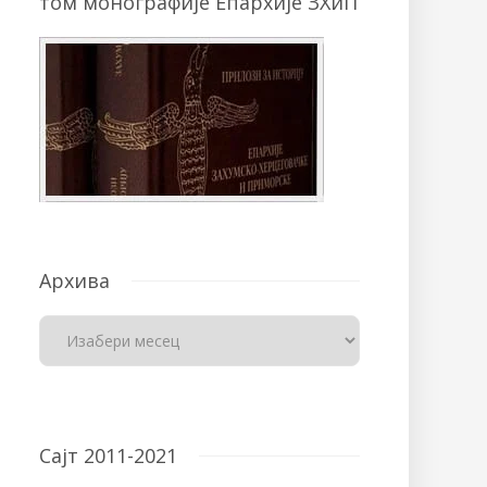
том монографије Епархије ЗХиП
Архива
Сајт 2011-2021