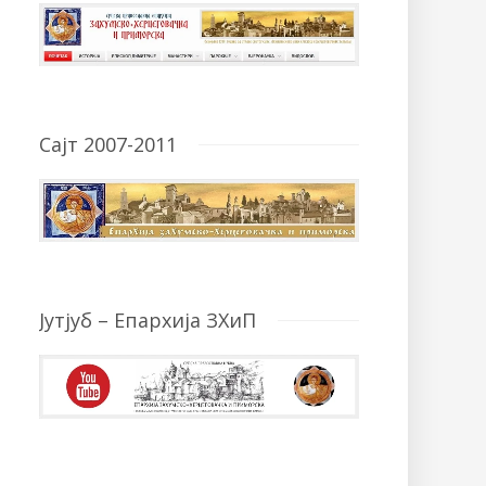
Сајт 2007-2011
Јутјуб – Епархија ЗХиП