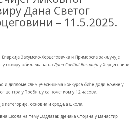
виру Дана Светог
рцеговини – 11.5.2025.
 Епархија Захумско-Херцеговачка и Приморска закључује
ван у оквиру обиљежавања
Дана Светог Василија
у Херцеговини
ао и дипломе свим учесницима конкурса биће додијељене у
ног центра у Требињу са почетком у 12 часова.
ије категорије, основна и средња школа.
вна школа на тему „Одлазак дјечака Стојана у манастир