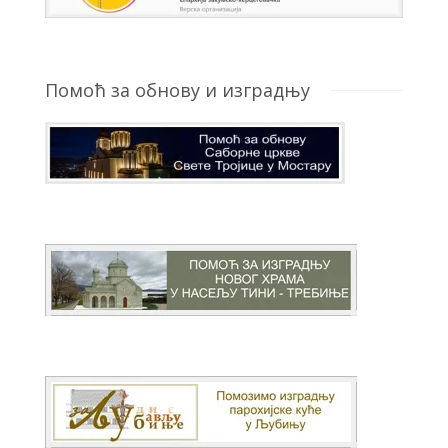
Помоћ за обнову и изградњу