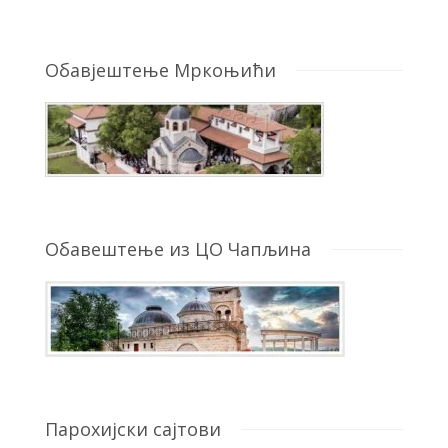
Обавјештење Мркоњићи
Обавештење из ЦО Чапљина
Парохијски сајтови