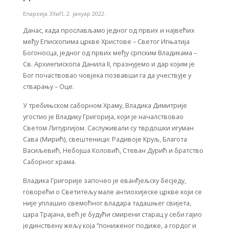
Епархија ЗХиП
,
2. јануар 2022.
Данас, када прослављамо једног од првих и највећих
међу Епископима цркве Христове – Светог Игњатија
Богоносца, једног од првих међу српским Владикама –
Св. Архиепископа Данила II, празнујемо и дар којим је
Бог почаствовао човјека позвавши га да учествује у
стварању – Оце.
У требињском саборном Храму, Владика Димитрије
угостио је Владику Григорија, који је началствовао
Светом Литургијом. Саслуживали су тврдошки игуман
Сава (Мирић), свештеници: Радивоје Круљ, Благота
Васиљевић, Небојша Коловић, Стеван Дурић и братство
Саборног храма.
Владика Григорије започео је еванђељску бесједу,
говорећи о Светитељу мале антиохијеске цркве који се
није уплашио свемоћног владара тадашњег свијета,
цара Трајана, већ је будући смирени старац у себи гајио
јединствену жељу која ”пониженог подиже, а гордог и