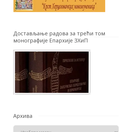
Достављање радова за трећи том
монографије Епархије ЗХиП
Архива