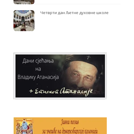
Четврти дан Љетне духовне школе