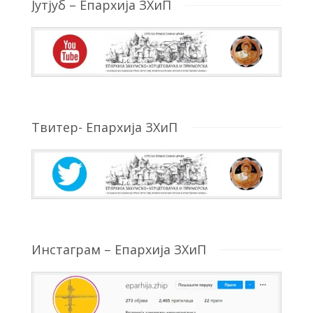
Јутјуб – Епархија ЗХиП
Твитер- Епархија ЗХиП
Инстаграм – Епархија ЗХиП