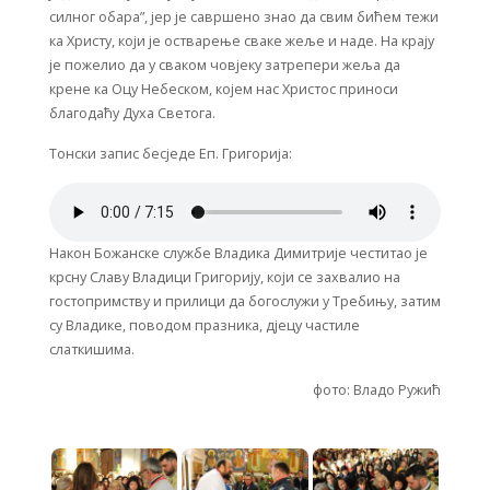
силног обара”, јер је савршено знао да свим бићем тежи
ка Христу, који је остварење сваке жеље и наде. На крају
је пожелио да у сваком човјеку затрепери жеља да
крене ка Оцу Небеском, којем нас Христос приноси
благодаћу Духа Светога.
Тонски запис бесједе Еп. Григорија:
Након Божанске службе Владика Димитрије честитао је
крсну Славу Владици Григорију, који се захвалио на
гостопримству и прилици да богослужи у Требињу, затим
су Владике, поводом празника, дјецу частиле
слаткишима.
фото: Владо Ружић