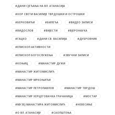
#ДАНИ СЈЕЋАЊА НА ВЛ. АТАНАСИЈА
#ХОР СВЕТИ ВАСИЛИЈЕ ТВРДОШКИ И ОСТРОШКИ
#БЕРКОВИЋИ
#БИЛЕЋА
#ВИДЕО ЗАПИСИ
#ВИДОСЛОВ
#ВИЈЕСТИ
#ВЈЕРОНАУКА
#ГАЦКО
#ДАНИ СВ. ВАСИЛИЈА
#ДУБРОВНИК
#ЕПИСКОП АКТИВНОСТИ
#ЕПИСКОП БОГОСЛУЖЕЊА
#ЗВУЧНИ ЗАПИСИ
#КОЊИЦ
#МАНАСТИР ДУЖИ
#МАНАСТИР ЖИТОМИСЛИЋ
#МАНАСТИР МРКОЊИЋИ
#МАНАСТИР ПЕТРОПАВЛОВ
#МАНАСТИР ТВРДОШ
#МАНАСТИР ХЕРЦЕГОВАЧКА ГРАЧАНИЦА
#МОСТАР
#МУЗЕЈ МАНАСТИРА ЖИТОМИСЛИЋ
#НЕВЕСИЊЕ
#О ВЛ. АТАНАСИЈУ
#САОПШТЕЊА