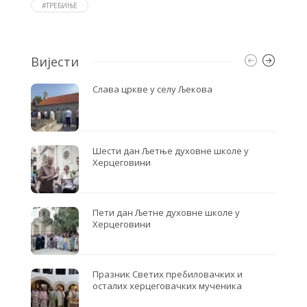
o
r
#ТРЕБИЊЕ
k
Вијести
Слава цркве у селу Љекова
Шести дан Љетње духовне школе у
Херцеговини
Пети дан Љетне духовне школе у
Херцеговини
Празник Светих пребиловачких и
осталих херцеговачких мученика