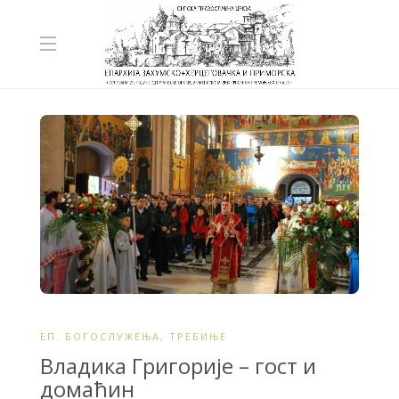
ЕП. БОГОСЛУЖЕЊА
,
ТРЕБИЊЕ
Владика Григорије – гост и
домаћин