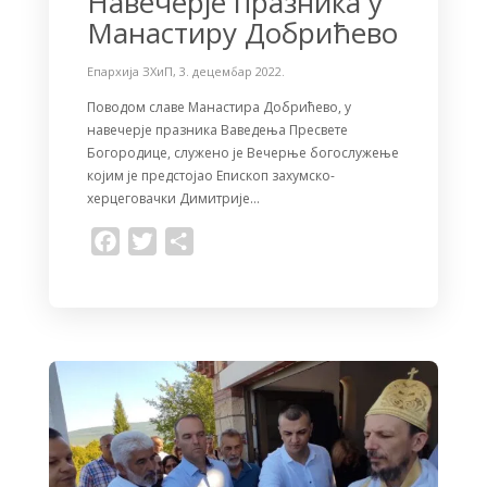
Навечерје празника у
Манастиру Добрићево
Епархија ЗХиП
,
3. децембар 2022.
Поводом славе Манастира Добрићево, у
навечерје празника Ваведења Пресвете
Богородице, служено је Вечерње богослужење
којим је предстојао Епископ захумско-
херцеговачки Димитрије…
F
T
S
a
w
h
c
i
a
e
t
r
b
t
e
o
e
o
r
k