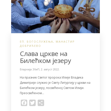
ЕП. БОГОСЛУЖЕЊА
,
МАНАСТИР
ДОБРИЋЕВО
Слава цркве на
Билећком језеру
Епархија ЗХиП
,
2. август 2022.
На празник Светог пророка Илије Владика
Димитрије служио је Свету Литургију у цркви на
Билећком језеру, посвећеној Светом Илији.
Преосвећеном…
F
T
S
a
w
h