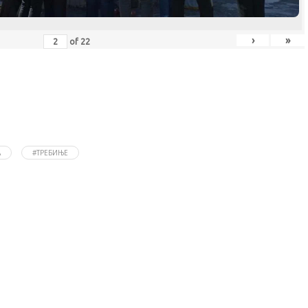
›
»
of
22
А
#ТРЕБИЊЕ