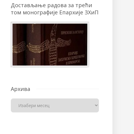
Достављање радова за трећи
том монографије Епархије ЗХиП
Архива