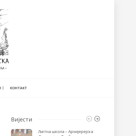
И
КОНТАКТ
Вијести
Љетна школа – Архијерејска