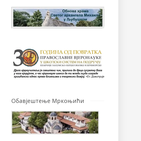
Обавјештење Мркоњићи