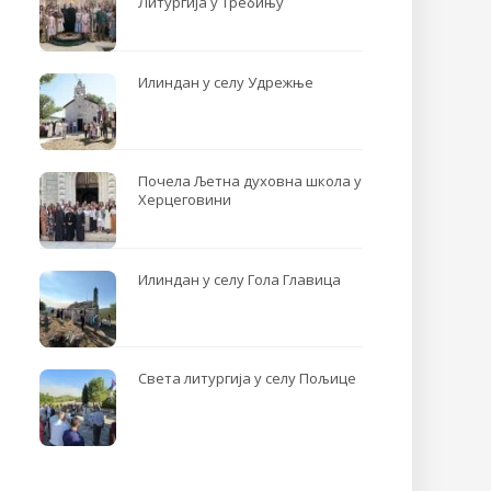
Литургија у Требињу
Илиндан у селу Удрежње
Почела Љетна духовна школа у
Херцеговини
Илиндан у селу Гола Главица
Света литургија у селу Пољице