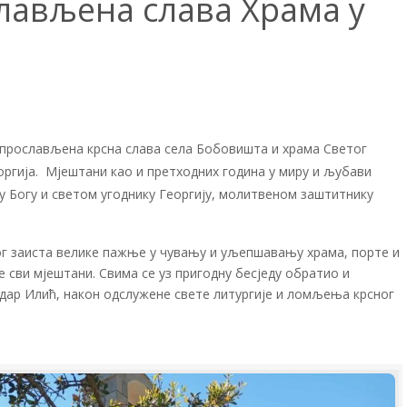
лављена слава Храма у
е прослављена крсна слава села Бобовишта и храма Светог
ргија. Мјештани као и претходних година у миру и љубави
у Богу и светом угоднику Георгију, молитвеном заштитнику
бог заиста велике пажње у чувању и уљепшавању храма, порте и
е сви мјештани. Свима се уз пригодну бесједу обратио и
ндар Илић, након одслужене свете литургије и ломљења крсног