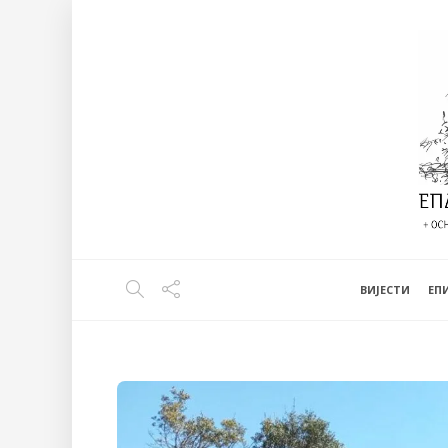
ВИЈЕСТИ
EП