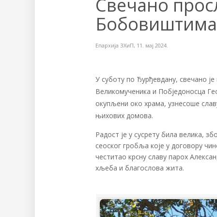
Свечано прос
Бобовиштима
Епархија ЗХиП
,
11. мај 2024.
У суботу по Ђурђевдану, свечано ј
Великомученика и Побједоносца Гео
окупљени око храма, узнесоше слав
њихових домова.
Радост је у сусрету била велика, з
сеоског гробља које у договору чин
честитао крсну славу парох Алекса
хљеба и благослова жита.