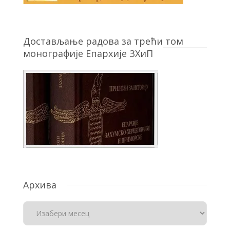
Достављање радова за трећи том
монографије Епархије ЗХиП
Архива