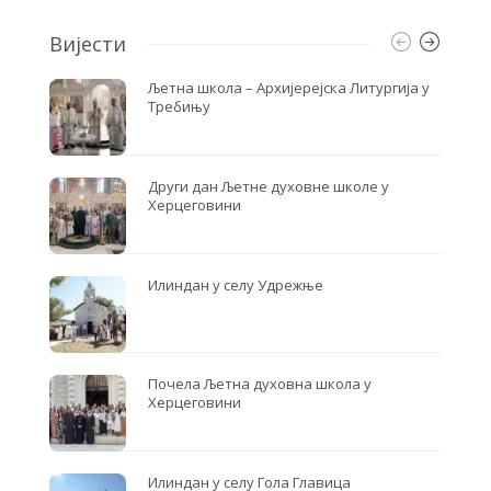
Вијести
Љетна школа – Архијерејска Литургија у
Требињу
Други дан Љетне духовне школе у
Херцеговини
Илиндан у селу Удрежње
Почела Љетна духовна школа у
Херцеговини
Илиндан у селу Гола Главица