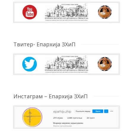
Твитер- Епархија ЗХиП
Инстаграм – Епархија ЗХиП