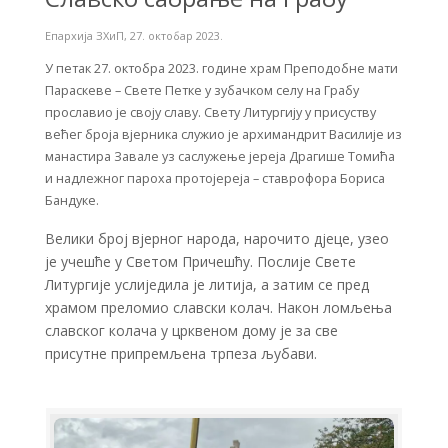
Епархија ЗХиП
,
27. октобар 2023.
У петак 27. октобра 2023. године храм Преподобне мати
Параскеве – Свете Петке у зубачком селу на Грабу
прославио је своју славу. Свету Литургију у присуству
већег броја вјерника служио је архимандрит Василије из
манастира Завале уз саслужење јереја Драгише Томића
и надлежног пароха протојереја – ставрофора Бориса
Бандуке.
Велики број вјерног народа, нарочито дјеце, узео
је учешће у Светом Причешћу. Послије Свете
Литургије услиједила је литија, а затим се пред
храмом преломио славски колач. Након ломљења
славског колача у црквеном дому је за све
присутне припремљена трпеза љубави.