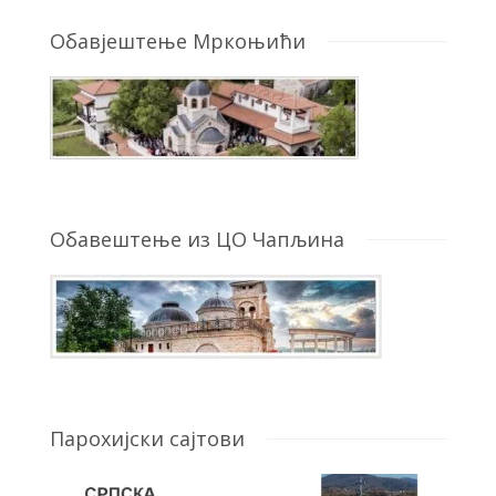
Обавјештење Мркоњићи
Обавештење из ЦО Чапљина
Парохијски сајтови