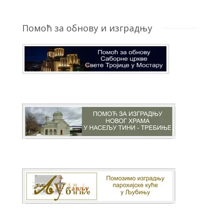
Помоћ за обнову и изградњу