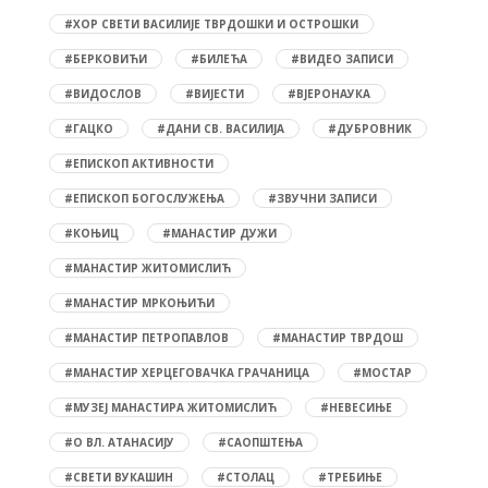
#ХОР СВЕТИ ВАСИЛИЈЕ ТВРДОШКИ И ОСТРОШКИ
#БЕРКОВИЋИ
#БИЛЕЋА
#ВИДЕО ЗАПИСИ
#ВИДОСЛОВ
#ВИЈЕСТИ
#ВЈЕРОНАУКА
#ГАЦКО
#ДАНИ СВ. ВАСИЛИЈА
#ДУБРОВНИК
#ЕПИСКОП АКТИВНОСТИ
#ЕПИСКОП БОГОСЛУЖЕЊА
#ЗВУЧНИ ЗАПИСИ
#КОЊИЦ
#МАНАСТИР ДУЖИ
#МАНАСТИР ЖИТОМИСЛИЋ
#МАНАСТИР МРКОЊИЋИ
#МАНАСТИР ПЕТРОПАВЛОВ
#МАНАСТИР ТВРДОШ
#МАНАСТИР ХЕРЦЕГОВАЧКА ГРАЧАНИЦА
#МОСТАР
#МУЗЕЈ МАНАСТИРА ЖИТОМИСЛИЋ
#НЕВЕСИЊЕ
#О ВЛ. АТАНАСИЈУ
#САОПШТЕЊА
#СВЕТИ ВУКАШИН
#СТОЛАЦ
#ТРЕБИЊЕ