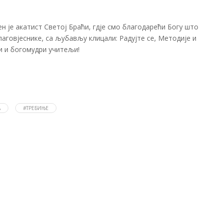
 је акатист Светој Браћи, гдје смо благодарећи Богу што
аговјеснике, са љубављу клицали: Радујте се, Методије и
и и богомудри учитељи!
А
#ТРЕБИЊЕ