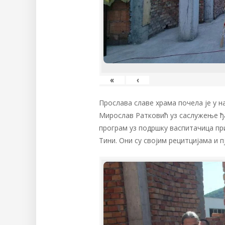
«
‹
Прослава славе храма почела је у н
Мирослав Ратковић уз саслужење ђ
програм уз подршку васпитачица при
Тини. Они су својим рецитцијама и 