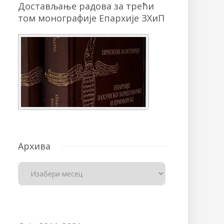
Достављање радова за трећи
том монографије Епархије ЗХиП
Архива