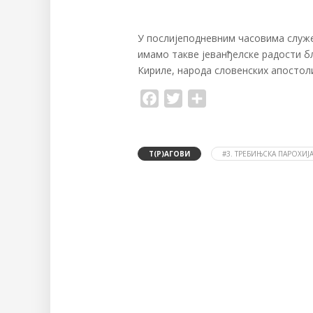
У послијеподневним часовима служен
имамо такве јеванђелске радости бл
Кириле, народа словенских апостол
F
T
S
a
w
h
c
i
a
e
t
r
b
t
e
o
e
Т(Р)АГОВИ
#3. ТРЕБИЊСКА ПАРОХИЈ
o
r
k