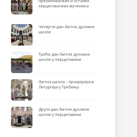
пребиловачких и осталих
херцеговачких мученика
Четврти дан Љетне духовне
школе
Трећи дан Љетне духовне
школе у Херцеговини
Љетна школа – Архијерејска
Литургија у Требињу
Други дан Љетне духовне
школе у Херцеговини