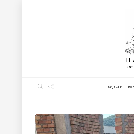
ВИЈЕСТИ
EП