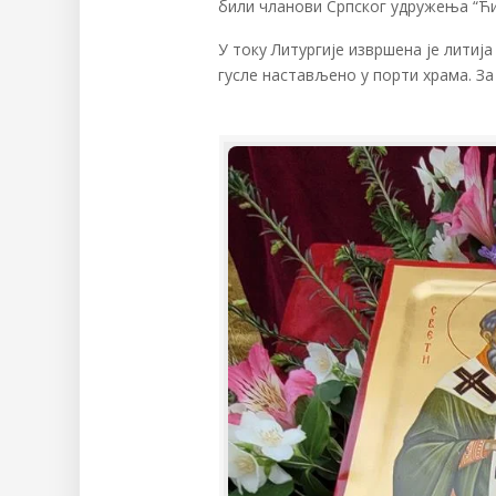
били чланови Српског удружења “Ћир
У току Литургије извршена је литиј
гусле настављено у порти храма. З