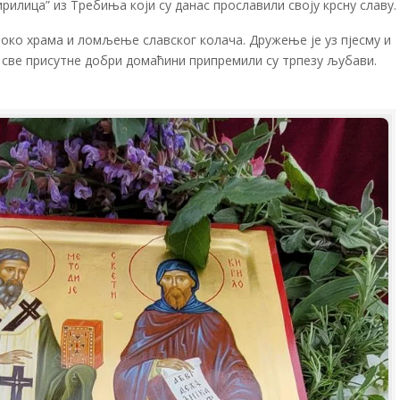
илица” из Требиња који су данас прославили своју крсну славу.
а око храма и ломљење славског колача. Дружење је уз пјесму и
а све присутне добри домаћини припремили су трпезу љубави.