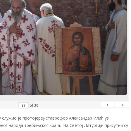
›
»
of
30
у служио је протојереј-ставрофор Александар Илић уз
ног народа требињског краја. На Светој Литургији присутни су