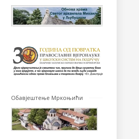
Обавјештење Мркоњићи