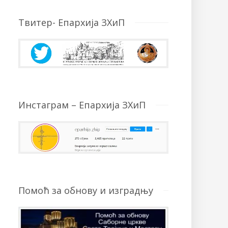
Твитер- Епархија ЗХиП
Инстаграм – Епархија ЗХиП
Помоћ за обнову и изградњу