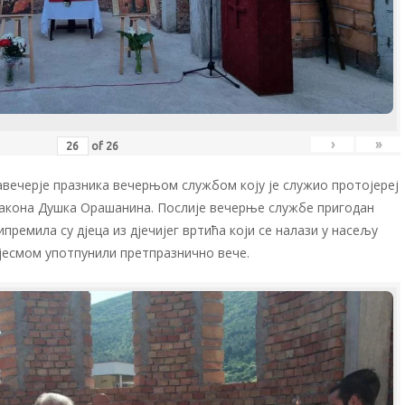
›
»
of
26
авечерје празника вечерњом службом коју је служио протојереј
акона Душка Орашанина. Послије вечерње службе пригодан
премила су дјеца из дјечијег вртића који се налази у насељу
пјесмом употпунили претпразнично вече.