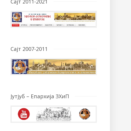
Сајт 2011-2021
Сајт 2007-2011
Јутјуб – Епархија ЗХиП