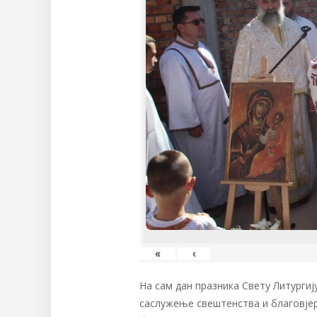
«
‹
На сам дан празника Свету Литургиј
саслужење свештенства и благовјер