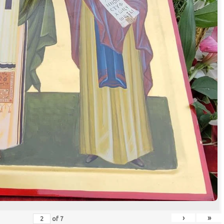
›
»
of
7