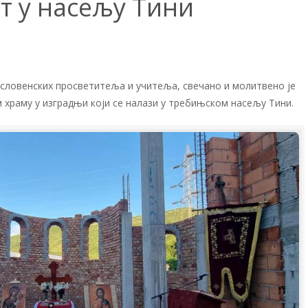
т у насељу Тини
 словенских просветитеља и учитеља, свечано и молитвено је
храму у изградњи који се налази у требињском насељу Тини.