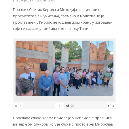
Епархија ЗХиП
,
25. мај 2024.
Празник Светих Кирила и Методија, словенских
просветитеља и учитеља, свечано и молитвено је
прослављен у Кирилометодијевском храму у изградњи
који се налази у требињском насељу Тини.
«
‹
›
»
of
26
Прослава славе храма почела је у навечерје празника
вечерњом службом коју је служио протојереј Мирослав