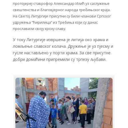
протојереј-ставрофор Александар Илић уз саслужење
свештенства и благовјерног народа требињског краја.
На Светој Литургији присутни су били чланови Српског
удружења “Ћирилица” из Требиња који су данас
прославили своју крсну славу.
У току Литургије извршена је литија око храма и
ломљење славског колача. Дружење је уз пјесму и
гусле настављено у порти храма. За све присутне
добри домаћини припремили су трпезу љубави.