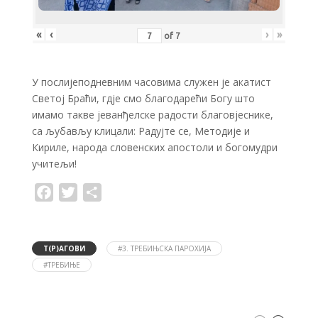
«
‹
›
»
of
7
У послијеподневним часовима служен је акатист
Светој Браћи, гдје смо благодарећи Богу што
имамо такве јеванђелске радости благовјеснике,
са љубављу клицали: Радујте се, Методије и
Кириле, народа словенских апостоли и богомудри
учитељи!
F
T
S
a
w
h
c
i
a
e
t
r
b
t
e
o
e
Т(Р)АГОВИ
#3. ТРЕБИЊСКА ПАРОХИЈА
o
r
#ТРЕБИЊЕ
k