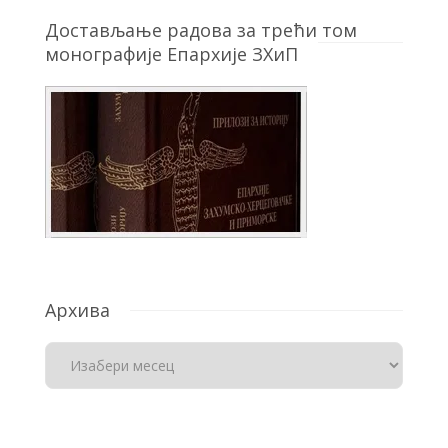
Достављање радова за трећи том
монографије Епархије ЗХиП
Архива