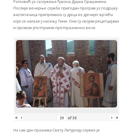
Ратковић уз саслужење ђакона Душка Орашанина.
Послије вечерње службе пригодан програм уз подршку
васпитачица припремила су дјеца из дјечијег вртића
који се налази у насељу Тини. Они су својим рецитцијама
и пјесмом употпунили претпразнично вече.
«
‹
›
»
of
30
На сам дан празника Свету Литургију служио је