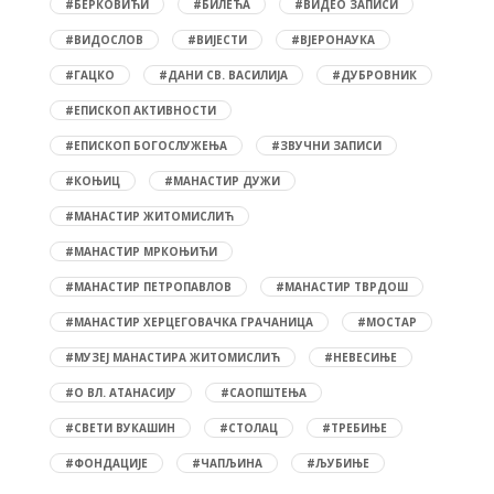
#БЕРКОВИЋИ
#БИЛЕЋА
#ВИДЕО ЗАПИСИ
#ВИДОСЛОВ
#ВИЈЕСТИ
#ВЈЕРОНАУКА
#ГАЦКО
#ДАНИ СВ. ВАСИЛИЈА
#ДУБРОВНИК
#ЕПИСКОП АКТИВНОСТИ
#ЕПИСКОП БОГОСЛУЖЕЊА
#ЗВУЧНИ ЗАПИСИ
#КОЊИЦ
#МАНАСТИР ДУЖИ
#МАНАСТИР ЖИТОМИСЛИЋ
#МАНАСТИР МРКОЊИЋИ
#МАНАСТИР ПЕТРОПАВЛОВ
#МАНАСТИР ТВРДОШ
#МАНАСТИР ХЕРЦЕГОВАЧКА ГРАЧАНИЦА
#МОСТАР
#МУЗЕЈ МАНАСТИРА ЖИТОМИСЛИЋ
#НЕВЕСИЊЕ
#О ВЛ. АТАНАСИЈУ
#САОПШТЕЊА
#СВЕТИ ВУКАШИН
#СТОЛАЦ
#ТРЕБИЊЕ
#ФОНДАЦИЈЕ
#ЧАПЉИНА
#ЉУБИЊЕ