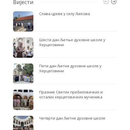
Вијести
Слава цркве у селу Љекова
Шести дан Љетње духовне школе у
Херцеговини
Пети дан Љетне духовне школе у
Херцеговини
Празник Светих пребиловачких и
осталих херцеговачких мученика
Четврти дан Љетне духовне школе