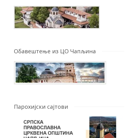
Обавештење из ЦО Чапљина
Парохијски сајтови