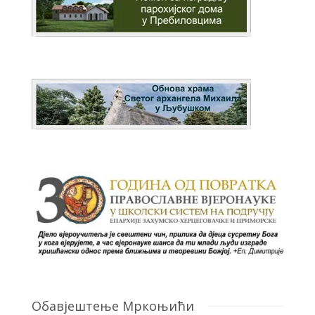
Обавјештење Мркоњићи