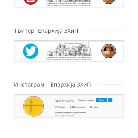
Твитер- Епархија ЗХиП
Инстаграм – Епархија ЗХиП