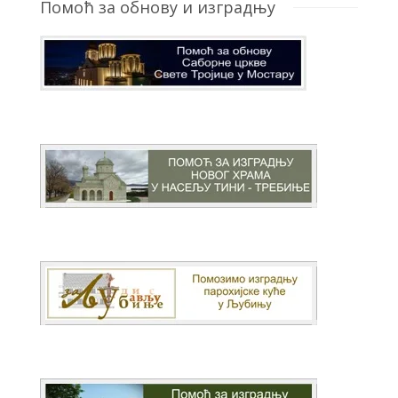
Помоћ за обнову и изградњу