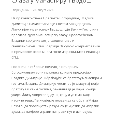
Слава у манастиру Тврдош
Епархија ЗХиП
,
28. август 2023.
На празник Успења Пресвете Богородице, Владика
Димитрије началствовао је Светом Архијерејском
Литургијом у манастиру Тврдош, гдје Велику Госпојину
прослављају као манастирску славу. Преосвећеном
Владици саслуживало је свештенство и
свештеномонаштво Епархије Захумско – херцеговачке
и приморске, као и многи гости из различитих епархија
СПЦ.
Празнично сабрање почело је Вечерњим
богослужењем уочи празника којим је предстојао
Владика Димитрије. Обраћајући се братству манастира и
гостима, Владика Димитрије честитао је славу најприје
братсву а и свим гостима, рекавши да je мајка Божија
увијек близу човјековој души, срцу и уснама. Када
наступе тешкоће, човјек је позван да се обрати Мајци
Божијој да просвијетли разум, срце и језик, да исправи
дјела, да намјере управи на прави пут и да човјека