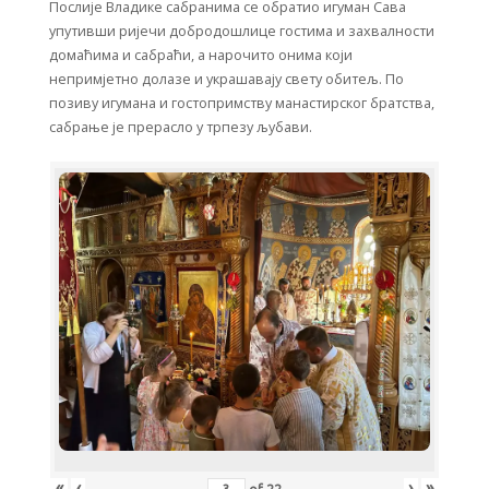
Послије Владике сабранима се обратио игуман Сава
упутивши ријечи добродошлице гостима и захвалности
домаћима и сабраћи, а нарочито онима који
непримјетно долазе и украшавају свету обитељ. По
позиву игумана и гостопримству манастирског братства,
сабрање је прерасло у трпезу љубави.
«
‹
›
»