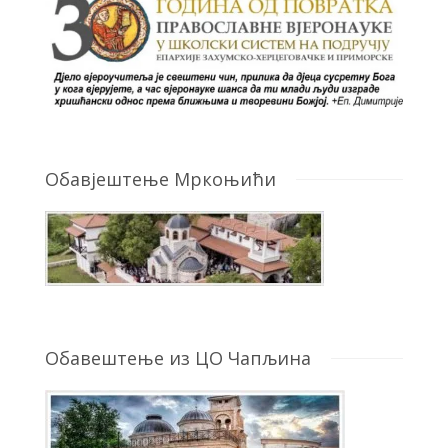
Обавјештење Мркоњићи
Обавештење из ЦО Чапљина