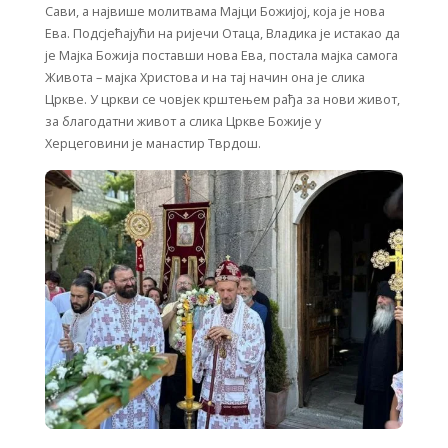
Сави, а највише молитвама Мајци Божијој, која је нова
Ева. Подсјећајући на ријечи Отаца, Владика је истакао да
је Мајка Божија поставши нова Ева, постала мајка самога
Живота – мајка Христова и на тај начин она је слика
Цркве. У цркви се човјек крштењем рађа за нови живот,
за благодатни живот а слика Цркве Божије у
Херцеговини је манастир Тврдош.