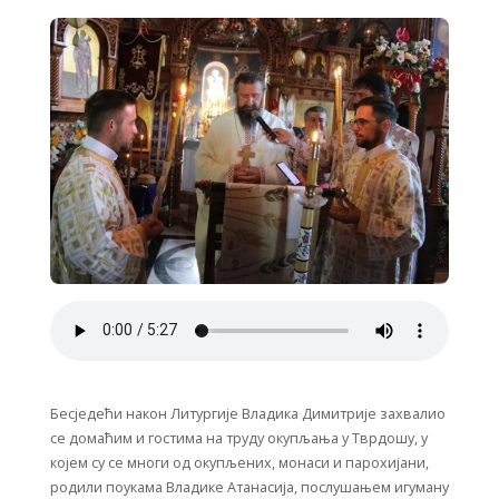
Бесједећи након Литургије Владика Димитрије захвалио
се домаћим и гостима на труду окупљања у Тврдошу, у
којем су се многи од окупљених, монаси и парохијани,
родили поукама Владике Атанасија, послушањем игуману