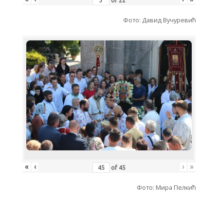
of
22
Фото: Давид Вучуревић
«
‹
›
»
of
45
Фото: Мира Пелкић