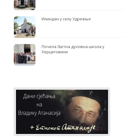
Илиндан у селу Удрежње
Почела Љетна духовна школа у
Херцеговини