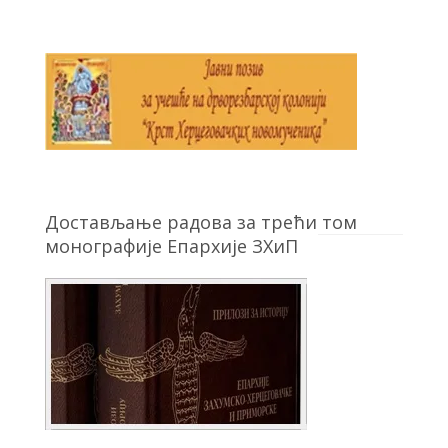
Достављање радова за трећи том
монографије Епархије ЗХиП