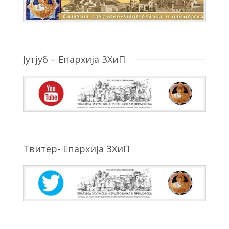
Јутјуб – Епархија ЗХиП
Твитер- Епархија ЗХиП