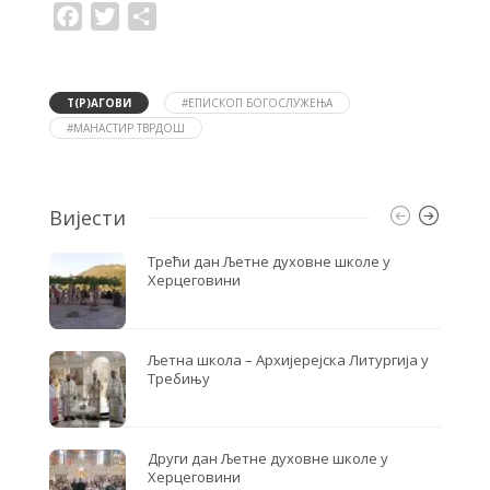
F
T
S
a
w
h
c
i
a
e
t
r
b
t
e
o
e
Т(Р)АГОВИ
#ЕПИСКОП БОГОСЛУЖЕЊА
o
r
#МАНАСТИР ТВРДОШ
k
Вијести
Трећи дан Љетне духовне школе у
Херцеговини
Љетна школа – Архијерејска Литургија у
Требињу
Други дан Љетне духовне школе у
Херцеговини