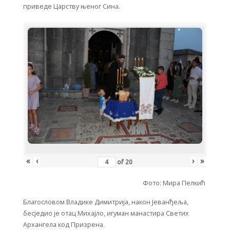
приведе Царству њеног Сина.
«
‹
›
»
of
20
Фото: Мира Пелкић
Благословом Владике Димитрија, након Јеванђеља,
бесједио је отац Михајло, игуман манастира Светих
Архангела код Призрена.