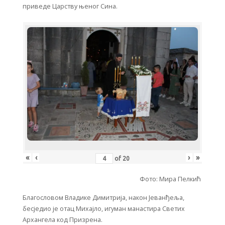
приведе Царству њеног Сина.
«
‹
›
»
of
20
Фото: Мира Пелкић
Благословом Владике Димитрија, након Јеванђеља,
бесједио је отац Михајло, игуман манастира Светих
Архангела код Призрена.