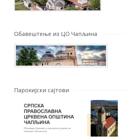
Обавештење из ЦО Чапљина
Парохијски сајтови