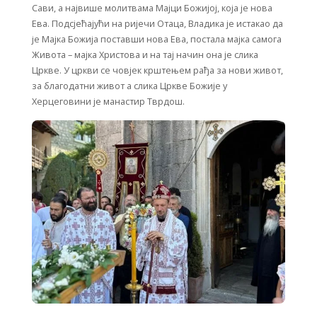
Сави, а највише молитвама Мајци Божијој, која је нова
Ева. Подсјећајући на ријечи Отаца, Владика је истакао да
је Мајка Божија поставши нова Ева, постала мајка самога
Живота – мајка Христова и на тај начин она је слика
Цркве. У цркви се човјек крштењем рађа за нови живот,
за благодатни живот а слика Цркве Божије у
Херцеговини је манастир Тврдош.