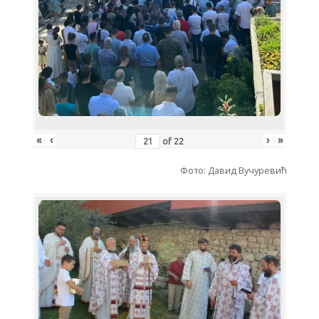
«
‹
›
»
of
22
Фото: Давид Вучуревић