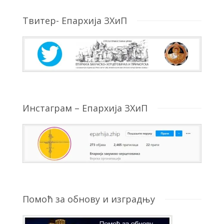
Твитер- Епархија ЗХиП
Инстаграм – Епархија ЗХиП
Помоћ за обнову и изградњу