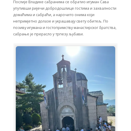
Послије Владике сабранима се обратио игуман Сава
упутивши ријечи добродошлице гостима и захвалности
домаћима и сабраћи, а нарочито онима који
непримјетно долазе и украшавају свету обитељ. По
позиву игумана и гостопримству манастирског братства,
сабрање је прерасло у трпезу љубави.