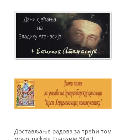
Достављање радова за трећи том
монографије Епархије ЗХиП