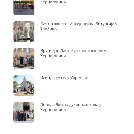
Херцеговини
Љетна школа – Архијерејска Литургија у
Требињу
Други дан Љетне духовне школе у
Херцеговини
Илиндан у селу Удрежње
Почела Љетна духовна школа у
Херцеговини