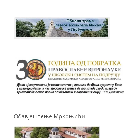
Обавјештење Мркоњићи