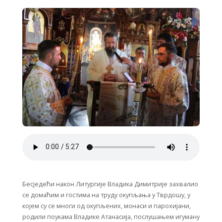
Бесједећи након Литургије Владика Димитрије захвалио
се домаћим и гостима на труду окупљања у Тврдошу, у
којем су се многи од окупљених, монаси и парохијани,
родили поукама Владике Атанасија, послушањем игуману