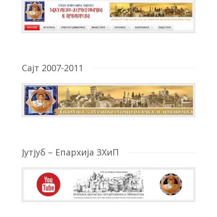
Сајт 2007-2011
Јутјуб – Епархија ЗХиП