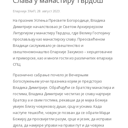
Слава у манастиру Тврдош
Епархија ЗХиП
,
28. август 2023.
На празник Успења Пресвете Богородице, Владика
Димитрије началствовао је Светом Архијерејском
Литургијом у манастиру Тврдош, гдје Велику Госпојину
прослављају као манастирску славу. Преосвећеном
Владици саслуживало је свештенство и
свештеномонаштво Епархије Захумско – херцеговачке
и приморске, као и многи гости из различитих епархија
СПЦ.
Празнично сабрање почело је Вечерњим
богослужењем уочи празника којим је предстојао
Владика Димитрије. Обраћајући се братству манастира и
гостима, Владика Димитрије честитао је славу најприје
братсву а и свим гостима, рекавши да je мајка Божија
увијек близу човјековој души, срцу и уснама. Када
наступе тешкоће, човјек је позван да се обрати Мајци
Божијој да просвијетли разум, срце и језик, да исправи
дјела, да намјере управи на прави пут и да човјека