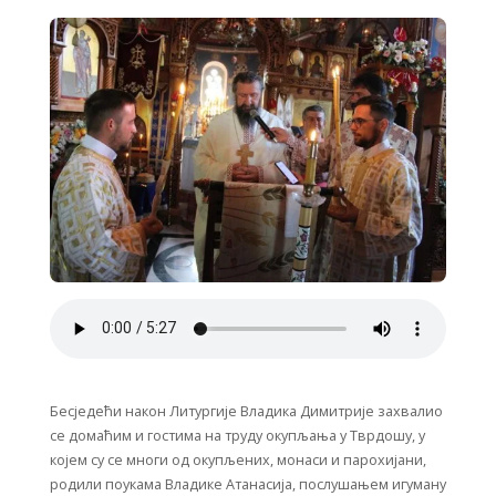
Бесједећи након Литургије Владика Димитрије захвалио
се домаћим и гостима на труду окупљања у Тврдошу, у
којем су се многи од окупљених, монаси и парохијани,
родили поукама Владике Атанасија, послушањем игуману