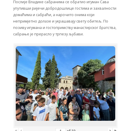
Послије Владике сабранима се обратио игуман Сава
упутивши ријечи добродошлице гостима и захвалности
домаћима и сабраћи, а нарочито онима који
непримјетно долазе и украшавају свету обитељ. По
позиву игумана и гостопримству манастирског братства,
сабрање је прерасло у трпезу љубави.
«
‹
›
»