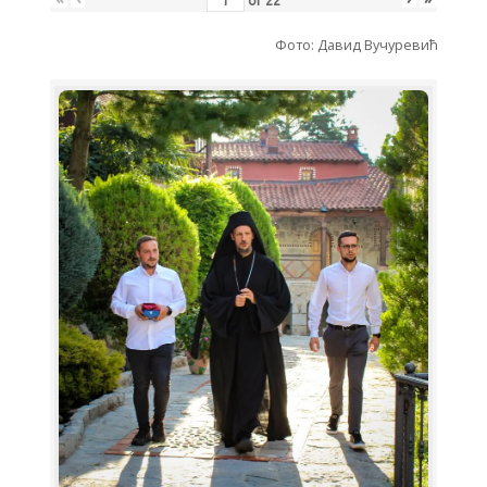
of
22
Фото: Давид Вучуревић