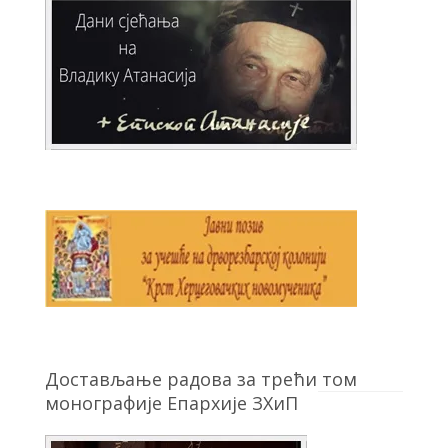
Достављање радова за трећи том
монографије Епархије ЗХиП