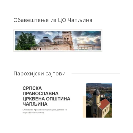
Обавештење из ЦО Чапљина
Парохијски сајтови