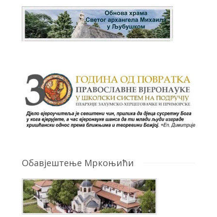
Обавјештење Мркоњићи