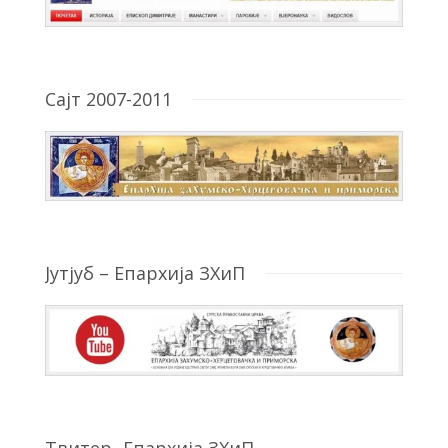
Сајт 2007-2011
Јутјуб – Епархија ЗХиП