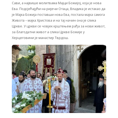
Сави, а највише молитвама Мајци Божијој, која је нова
Ева. Подсјећајући на ријечи Отаца, Владика је истакао да
је Мајка Божија поставши нова Ева, постала мајка самога
Живота – мајка Христова и на тај начин она је слика
Цркве. У цркви се човјек крштењем рађа за нови живот,
за благодатни живот а слика Цркве Божије у
Херцеговини је манастир Тврдош.