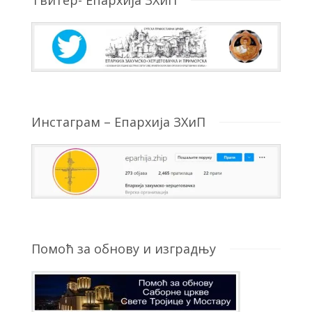
Твитер- Епархија ЗХиП
Инстаграм – Епархија ЗХиП
Помоћ за обнову и изградњу