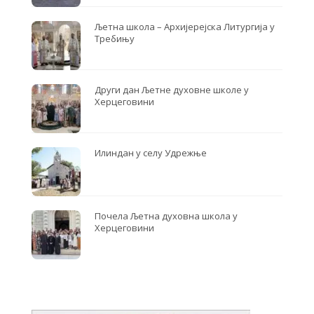
Љетна школа – Архијерејска Литургија у
Требињу
Други дан Љетне духовне школе у
Херцеговини
Илиндан у селу Удрежње
Почела Љетна духовна школа у
Херцеговини