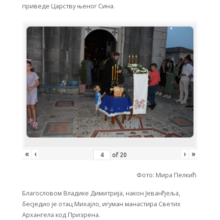
приведе Царству њеног Сина.
«
‹
›
»
of
20
Фото: Мира Пелкић
Благословом Владике Димитрија, након Јеванђеља,
бесједио је отац Михајло, игуман манастира Светих
Архангела код Призрена.