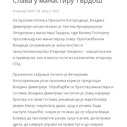
Слава у манастиру Тврдош
Епархија ЗХиП
,
28. август 2023.
На празник Успења Пресвете Богородице, Владика
Димитрије началствовао је Светом Архијерејском
Литургијом у манастиру Тврдош, гдје Велику Госпојину
прослављају као манастирску славу. Преосвећеном
Владици саслуживало је свештенство и
свештеномонаштво Епархије Захумско – херцеговачке
и приморске, као и многи гости из различитих епархија
СПЦ.
Празнично сабрање почело је Вечерњим
богослужењем уочи празника којим је предстојао
Владика Димитрије. Обраћајући се братству манастира и
гостима, Владика Димитрије честитао је славу најприје
братсву а и свим гостима, рекавши да je мајка Божија
увијек близу човјековој души, срцу и уснама. Када
наступе тешкоће, човјек је позван да се обрати Мајци
Божијој да просвијетли разум, срце и језик, да исправи
дјела, да намјере управи на прави пут и да човјека