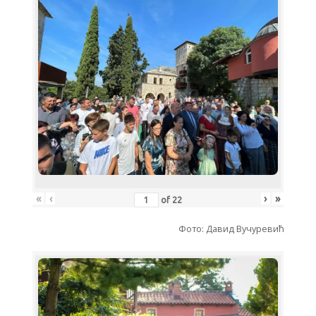
«
‹
›
»
of
22
Фото: Давид Вучуревић