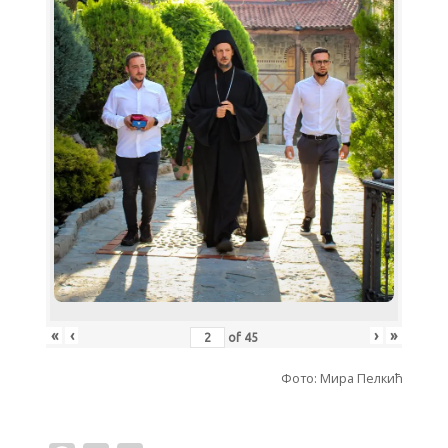
«
‹
›
»
of
45
Фото: Мира Пелкић