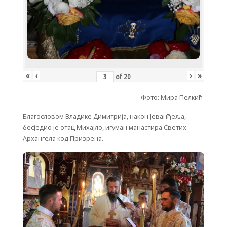
«
‹
›
»
of
20
Фото: Мира Пелкић
Благословом Владике Димитрија, након Јеванђеља,
бесједио је отац Михајло, игуман манастира Светих
Архангела код Призрена.