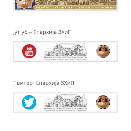
Јутјуб – Епархија ЗХиП
Твитер- Епархија ЗХиП