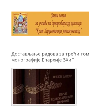
Достављање радова за трећи том
монографије Епархије ЗХиП