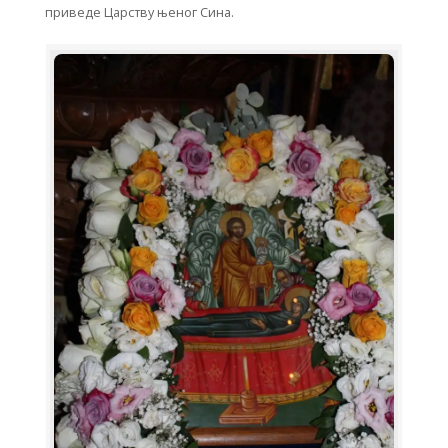
приведе Царству њеног Сина.