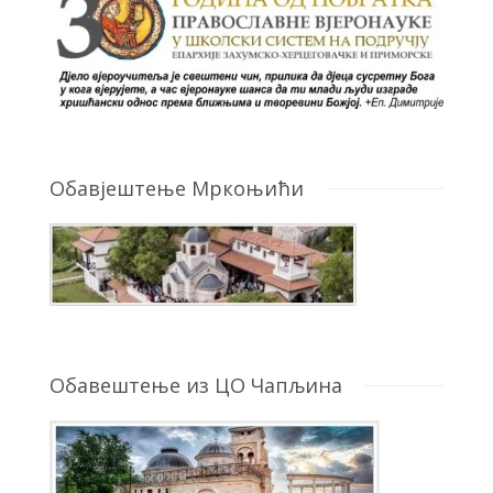
Обавјештење Мркоњићи
Обавештење из ЦО Чапљина