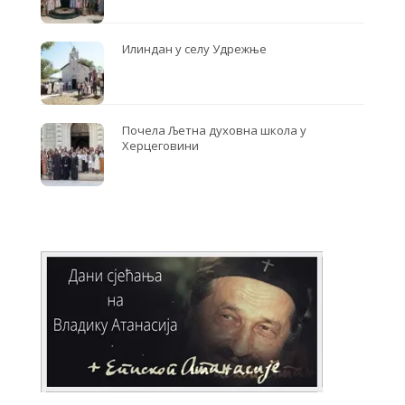
Илиндан у селу Удрежње
Почела Љетна духовна школа у
Херцеговини