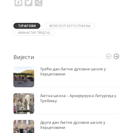
F
T
S
a
w
h
c
i
a
e
t
r
b
t
e
o
e
Т(Р)АГОВИ
#ЕПИСКОП БОГОСЛУЖЕЊА
o
r
#МАНАСТИР ТВРДОШ
k
Вијести
Трећи дан Љетне духовне школе у
Херцеговини
Љетна школа – Архијерејска Литургија у
Требињу
Други дан Љетне духовне школе у
Херцеговини