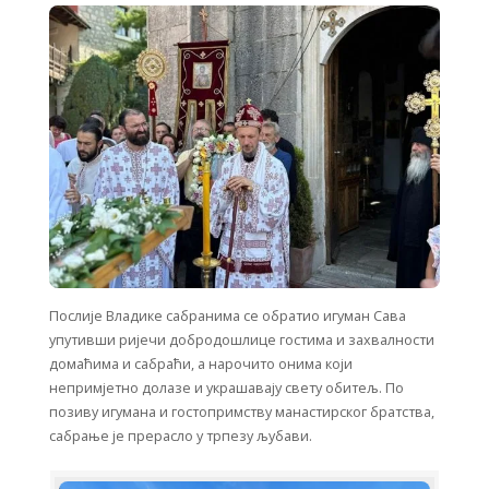
Послије Владике сабранима се обратио игуман Сава
упутивши ријечи добродошлице гостима и захвалности
домаћима и сабраћи, а нарочито онима који
непримјетно долазе и украшавају свету обитељ. По
позиву игумана и гостопримству манастирског братства,
сабрање је прерасло у трпезу љубави.