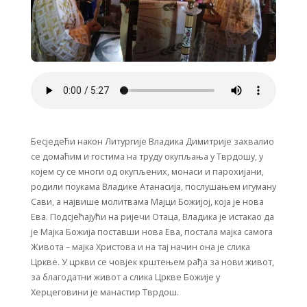
Бесједећи након Литургије Владика Димитрије захвалио
се домаћим и гостима на труду окупљања у Тврдошу, у
којем су се многи од окупљених, монаси и парохијани,
родили поукама Владике Атанасија, послушањем игуману
Сави, а највише молитвама Мајци Божијој, која је нова
Ева. Подсјећајући на ријечи Отаца, Владика је истакао да
је Мајка Божија поставши нова Ева, постала мајка самога
Живота – мајка Христова и на тај начин она је слика
Цркве. У цркви се човјек крштењем рађа за нови живот,
за благодатни живот а слика Цркве Божије у
Херцеговини је манастир Тврдош.