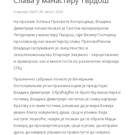
Слава у манастиру Тврдош
Епархија ЗХиП
,
28. август 2023.
На празник Успења Пресвете Богородице, Владика
Димитрије началствовао је Светом Архијерејском
Литургијом у манастиру Тврдош, гдје Велику Госпојину
прослављају као манастирску славу. Преосвећеном
Владици саслуживало је свештенство и
свештеномонаштво Епархије Захумско – херцеговачке
и приморске, као и многи гости из различитих епархија
СПЦ.
Празнично сабрање почело је Вечерњим
богослужењем уочи празника којим је предстојао
Владика Димитрије. Обраћајући се братству манастира и
гостима, Владика Димитрије честитао је славу најприје
братсву а и свим гостима, рекавши да je мајка Божија
увијек близу човјековој души, срцу и уснама. Када
наступе тешкоће, човјек је позван да се обрати Мајци
Божијој да просвијетли разум, срце и језик, да исправи
дјела, да намјере управи на прави пут и да човјека